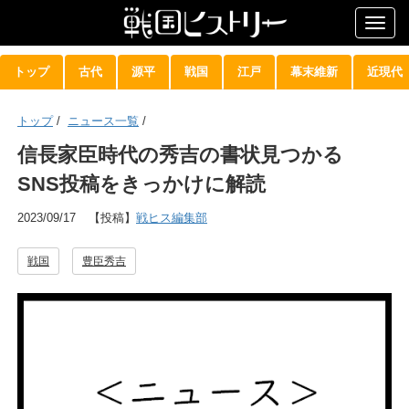
Togg
navig
トップ
古代
源平
戦国
江戸
幕末維新
近現代
トップ
/
ニュース一覧
/
信長家臣時代の秀吉の書状見つかる
SNS投稿をきっかけに解読
2023/09/17
【投稿】
戦ヒス編集部
戦国
豊臣秀吉