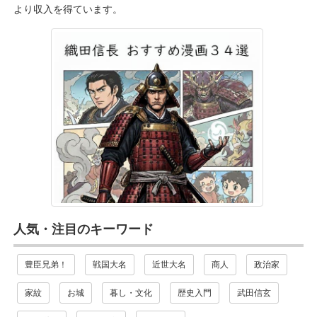
より収入を得ています。
人気・注目のキーワード
豊臣兄弟！
戦国大名
近世大名
商人
政治家
家紋
お城
暮し・文化
歴史入門
武田信玄