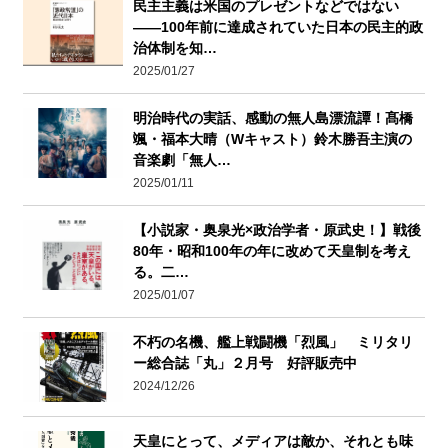
民主主義は米国のプレゼントなどではない
――100年前に達成されていた日本の民主的政
治体制を知…
2025/01/27
明治時代の実話、感動の無⼈島漂流譚！髙橋
颯・福本大晴（Wキャスト）鈴木勝吾主演の
音楽劇「無⼈…
2025/01/11
【小説家・奥泉光×政治学者・原武史！】戦後
80年・昭和100年の年に改めて天皇制を考え
る。二…
2025/01/07
不朽の名機、艦上戦闘機「烈風」 ミリタリ
ー総合誌「丸」２月号 好評販売中
2024/12/26
天皇にとって、メディアは敵か、それとも味