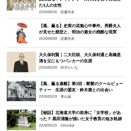
た3人の女性
2026/06/16 読書尚友
【風、薫る】史実の花魁心中事件。男爵夫人
が見せた慈悲と、明治の遊女の残酷な現実
2026/06/09 読書尚友
大久保利賢｜二大巨頭、大久保利通と高橋是
清を父にもつバンカーの生涯
2026/05/29 卯月かいな
【風、薫る連載】第3回：断髪のクールビュー
ティー 生涯の盟友・鈴木雅との出会い
2026/05/19 青山誠
【秘話】北海道大学の前身に「女学校」があ
った？ 黒田清隆が描いた女子教育の短き軌跡
2026/05/15 ichicokyt