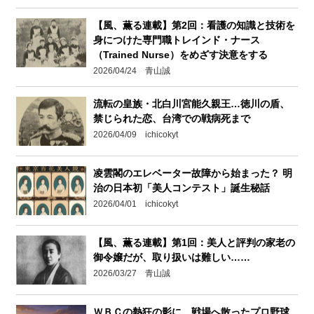
【風、薫る連載】第2回：看護の知識と技術を
身につけた専門職トレインド・ナース
（Trained Nurse）をめざす決意をする
2026/04/24 青山誠
流転の皇族・北白川宮能久親王…徳川の盾、
禁じられた恋、台湾での戦病死まで
2026/04/09 ichicokyt
凌雲閣のエレベーター故障から始まった？ 明
治の日本初「美人コンテスト」誕生秘話
2026/04/01 ichicokyt
【風、薫る連載】第1回：美人と評判の家老の
御令嬢だが、取り扱いは難しい……
2026/03/27 青山誠
ＷＢＣの熱狂の影に…戦場へ散ったプロ野球