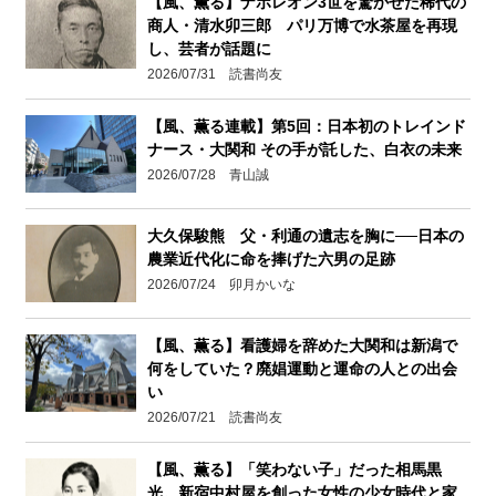
【風、薫る】ナポレオン3世を驚かせた稀代の
商人・清水卯三郎 パリ万博で水茶屋を再現
し、芸者が話題に
2026/07/31 読書尚友
【風、薫る連載】第5回：日本初のトレインド
ナース・大関和 その手が託した、白衣の未来
2026/07/28 青山誠
大久保駿熊 父・利通の遺志を胸に──日本の
農業近代化に命を捧げた六男の足跡
2026/07/24 卯月かいな
【風、薫る】看護婦を辞めた大関和は新潟で
何をしていた？廃娼運動と運命の人との出会
い
2026/07/21 読書尚友
【風、薫る】「笑わない子」だった相馬黒
光。新宿中村屋を創った女性の少女時代と家