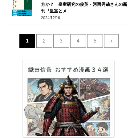
方か？ 皇室研究の俊英・河西秀哉さんの新
刊『皇室とメ…
2024/12/16
1
2
3
4
5
›