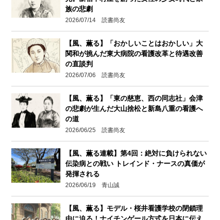
族の悲劇
2026/07/14 読書尚友
【風、薫る】「おかしいことはおかしい」大
関和が挑んだ東大病院の看護改革と待遇改善
の直談判
2026/07/06 読書尚友
【風、薫る】「東の慈恵、西の同志社」会津
の悲劇が生んだ大山捨松と新島八重の看護へ
の道
2026/06/25 読書尚友
【風、薫る連載】第4回：絶対に負けられない
伝染病との戦い トレインド・ナースの真価が
発揮される
2026/06/19 青山誠
【風、薫る】モデル・桜井看護学校の閉鎖理
由に迫る！ナイチンゲール方式を日本に伝え