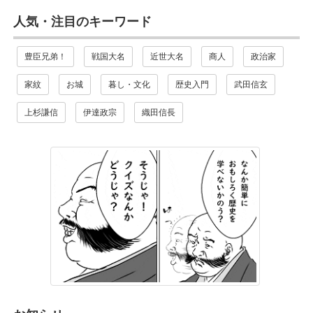
人気・注目のキーワード
豊臣兄弟！
戦国大名
近世大名
商人
政治家
家紋
お城
暮し・文化
歴史入門
武田信玄
上杉謙信
伊達政宗
織田信長