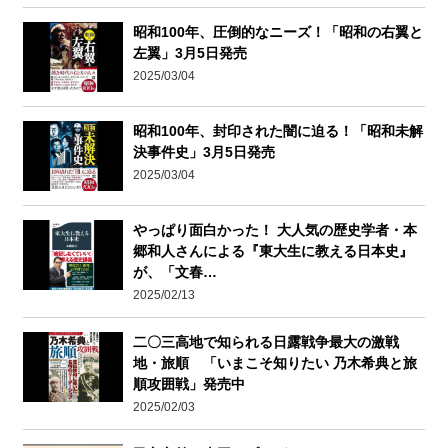
昭和100年、圧倒的なニーズ！「昭和の右翼と
左翼」3月5日発売
2025/03/04
昭和100年、封印された闇に迫る！「昭和未解
決事件史」3月5日発売
2025/03/04
やっぱり面白かった！ 大人気の歴史学者・本
郷和人さんによる『東大生に教える日本史』
が、「文春…
2025/02/13
二〇三高地で知られる日露戦争最大の激戦
地・旅順 「いまこそ知りたい 乃木希典と旅
順攻囲戦」発売中
2025/02/03