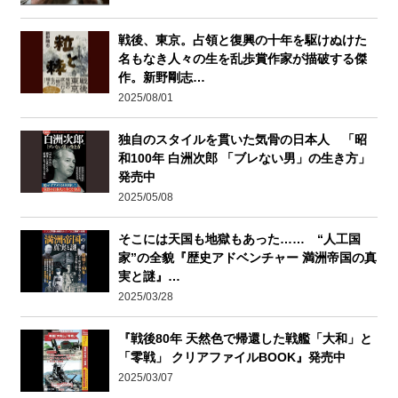
戦後、東京。占領と復興の十年を駆けぬけた
名もなき人々の生を乱歩賞作家が描破する傑
作。新野剛志…
2025/08/01
独自のスタイルを貫いた気骨の日本人 「昭
和100年 白洲次郎 「ブレない男」の生き方」
発売中
2025/05/08
そこには天国も地獄もあった…… “人工国
家”の全貌『歴史アドベンチャー 満洲帝国の真
実と謎』…
2025/03/28
『戦後80年 天然色で帰還した戦艦「大和」と
「零戦」 クリアファイルBOOK』発売中
2025/03/07