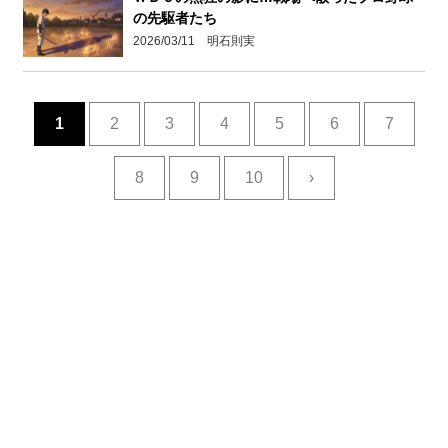
の先駆者たち
2026/03/11 明石則実
1
2
3
4
5
6
7
8
9
10
›