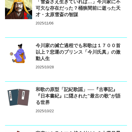
「雪斎さえ生きていれば…」今川家に不
可欠な存在だった？桶狭間前に逝った天
才・太原雪斎の智謀
2025/11/06
今川家の滅亡過程でも和歌は１７００首
以上？悲運のプリンス「今川氏真」の激
動人生
2025/10/28
和歌の原型「記紀歌謡」──『古事記』
『日本書紀』に隠された“最古の歌”が語
る世界
2025/10/22