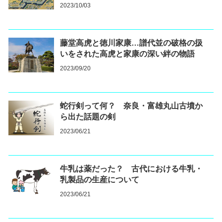
2023/10/03
藤堂高虎と徳川家康…譜代並の破格の扱
いをされた高虎と家康の深い絆の物語
2023/09/20
蛇行剣って何？ 奈良・富雄丸山古墳か
ら出た話題の剣
2023/06/21
牛乳は薬だった？ 古代における牛乳・
乳製品の生産について
2023/06/21