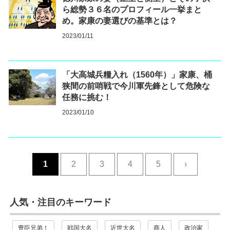
ら総勢３６名のプロフィール一挙まと
め。家康の妻選びの基準とは？
2023/01/11
「大高城兵糧入れ（1560年）」家康、桶
狭間の前哨戦で今川軍先鋒として危険な
任務に挑む！
2023/01/10
1
2
3
4
5
›
人気・注目のキーワード
豊臣兄弟！
戦国大名
近世大名
商人
政治家