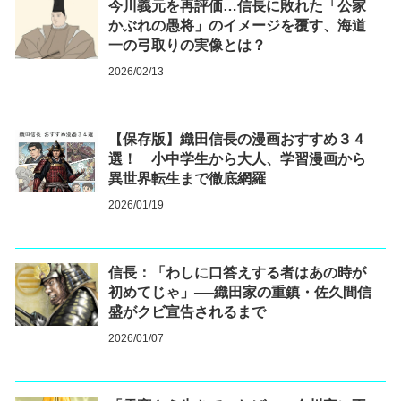
今川義元を再評価…信長に敗れた「公家
かぶれの愚将」のイメージを覆す、海道
一の弓取りの実像とは？
2026/02/13
【保存版】織田信長の漫画おすすめ３４
選！ 小中学生から大人、学習漫画から
異世界転生まで徹底網羅
2026/01/19
信長：「わしに口答えする者はあの時が
初めてじゃ」──織田家の重鎮・佐久間信
盛がクビ宣告されるまで
2026/01/07