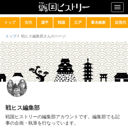
Togg
navig
トップ
古代
源平
戦国
江戸
幕末維新
近現代
トップ
/
戦ヒス編集部さんのページ
戦ヒス編集部
戦国ヒストリーの編集部アカウントです。編集部でも記
事の企画・執筆を行なっています。