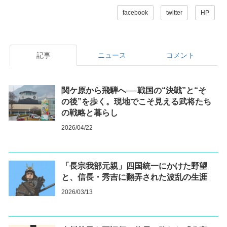
facebook
twitter
HP
記事
ニュース
コメント
関ケ原から飛騨へ──戦国の“決戦”と“そ
の後”を歩く。現地でこそ見える武将たち
の戦略と暮らし
2026/04/22
「長宗我部元親」四国統一にかけた野望
と、信長・秀吉に翻弄された波乱の生涯
2026/03/13