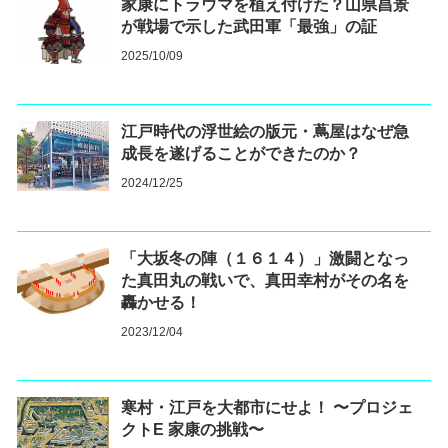
家康にトラウマを植え付けた？山県昌景
が戦場で示した武田軍「最強」の証
2025/10/09
江戸時代の浮世絵の版元・蔦屋はなぜ急
成長を遂げることができたのか？
2024/12/25
「大坂冬の陣（１６１４）」激闘となっ
た真田丸の戦いで、真田幸村がその名を
轟かせる！
2023/12/04
寒村・江戸を大都市にせよ！ 〜プロジェ
クトE 家康の挑戦〜