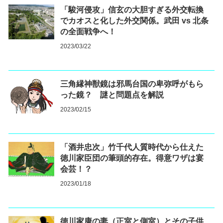
「駿河侵攻」信玄の大胆すぎる外交転換
でカオスと化した外交関係。武田 vs 北条
の全面戦争へ！
2023/03/22
三角縁神獣鏡は邪馬台国の卑弥呼がもら
った鏡？ 謎と問題点を解説
2023/02/15
「酒井忠次」竹千代人質時代から仕えた
徳川家臣団の筆頭的存在。得意ワザは宴
会芸！？
2023/01/18
徳川家康の妻（正室と側室）とその子供