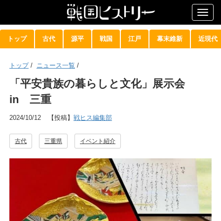
Togg
navig
トップ
古代
源平
戦国
江戸
幕末維新
近現代
トップ
/
ニュース一覧
/
「平安貴族の暮らしと文化」展示会
in 三重
2024/10/12
【投稿】
戦ヒス編集部
古代
三重県
イベント紹介