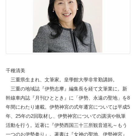
千種清美
三重県生まれ、文筆家。皇學館大學非常勤講師。
三重の地域誌『伊勢志摩』編集長を経て文筆業に。新
幹線車内誌『月刊ひととき』に「伊勢、永遠の聖地」を8
年間にわたり連載。伊勢神宮の式年遷宮については平成5
年、25年の2回取材し、伊勢神宮についての講演や執筆
活動を行う。近著に『伊勢西国三十三所観音巡礼～もう
一つのお伊勢参り』。著書は『女神の聖地、伊勢神宮』