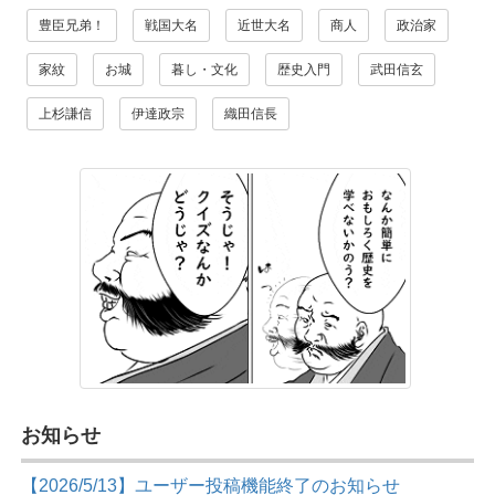
豊臣兄弟！
戦国大名
近世大名
商人
政治家
家紋
お城
暮し・文化
歴史入門
武田信玄
上杉謙信
伊達政宗
織田信長
お知らせ
【2026/5/13】ユーザー投稿機能終了のお知らせ