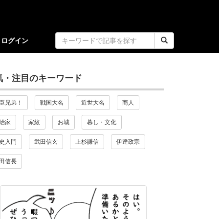
ログイン
気・注目のキーワード
臣兄弟！
戦国大名
近世大名
商人
治家
家紋
お城
暮し・文化
史入門
武田信玄
上杉謙信
伊達政宗
田信長