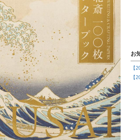
お
【2
【2