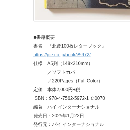
■書籍概要
書名：『北斎100枚レターブック』
https://pie.co.jp/book/i/5972/
仕様：A5判（148×210mm）
／ソフトカバー
／220Pages（Full Color）
定価：本体2,000円+税
ISBN：978-4-7562-5972-1 Ｃ0070
編著：パイ インターナショナル
発売日：2025年1月22日
発行元：パイ インターナショナル