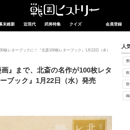
幕末維新
近現代
武将特集
クイズ
会員登録
人
0枚レターブックに！『北斎100枚レターブック』1月22日（水）
豊
画』まで、北斎の名作が100枚レタ
政
ーブック』1月22日（水）発売
歴
織