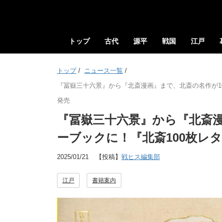
トップ
古代
源平
戦国
江戸
トップ
/
ニュース一覧
/
『冨嶽三十六景』から『北斎漫画』まで、北斎の名作が10
発売
『冨嶽三十六景』から『北斎漫
ーブックに！『北斎100枚レタ
2025/01/21
【投稿】
戦ヒス編集部
江戸
書籍案内