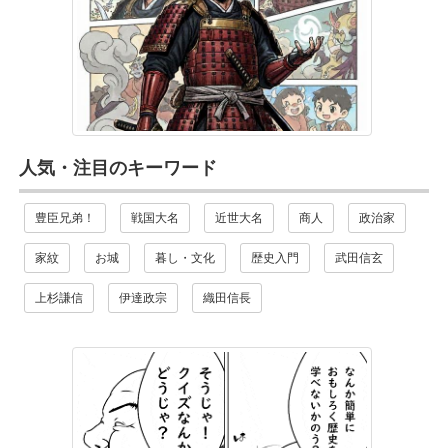
人気・注目のキーワード
豊臣兄弟！
戦国大名
近世大名
商人
政治家
家紋
お城
暮し・文化
歴史入門
武田信玄
上杉謙信
伊達政宗
織田信長