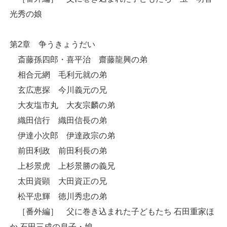
光秀の娘
第2章 争うきょうだい
斎藤孫四郎・喜平治 齋藤龍興の弟
相合元網 毛利元就の弟
玄広恵探 今川義元の兄
大友塩市丸 大友宗麟の弟
織田信行 織田信長の弟
伊達小次郎 伊達政宗の弟
前田利政 前田利長の弟
上杉景虎 上杉景勝の義兄
太田資顕 大田資正の兄
松平忠輝 徳川秀忠の弟
［番外編］ 父に巻き込まれた子どもたち 石田重家ほ
か 石田三成の息子・娘