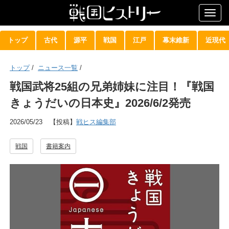
Togg
navig
トップ
古代
源平
戦国
江戸
幕末維新
近現代
トップ
/
ニュース一覧
/
戦国武将25組の兄弟姉妹に注目！『戦国
きょうだいの日本史』2026/6/2発売
2026/05/23
【投稿】
戦ヒス編集部
戦国
書籍案内