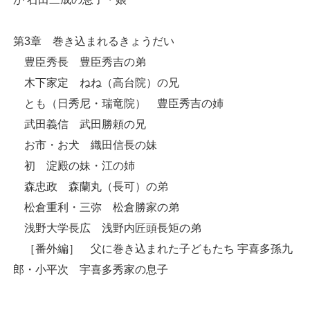
第3章 巻き込まれるきょうだい
豊臣秀長 豊臣秀吉の弟
木下家定 ねね（高台院）の兄
とも（日秀尼・瑞竜院） 豊臣秀吉の姉
武田義信 武田勝頼の兄
お市・お犬 織田信長の妹
初 淀殿の妹・江の姉
森忠政 森蘭丸（長可）の弟
松倉重利・三弥 松倉勝家の弟
浅野大学長広 浅野内匠頭長矩の弟
［番外編］ 父に巻き込まれた子どもたち 宇喜多孫九
郎・小平次 宇喜多秀家の息子