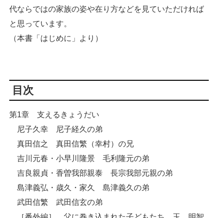
代ならではの家族の姿や在り方などを見ていただければ
と思っています。
（本書「はじめに」より）
目次
第1章 支えるきょうだい
尼子久幸 尼子経久の弟
真田信之 真田信繁（幸村）の兄
吉川元春・小早川隆景 毛利隆元の弟
吉良親貞・香曽我部親泰 長宗我部元親の弟
島津義弘・歳久・家久 島津義久の弟
武田信繁 武田信玄の弟
［番外編］ 父に巻き込まれた子どもたち 玉 明智