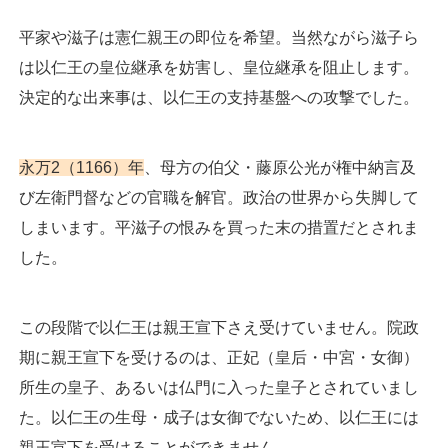
平家や滋子は憲仁親王の即位を希望。当然ながら滋子ら
は以仁王の皇位継承を妨害し、皇位継承を阻止します。
決定的な出来事は、以仁王の支持基盤への攻撃でした。
永万2（1166）年
、母方の伯父・藤原公光が権中納言及
び左衛門督などの官職を解官。政治の世界から失脚して
しまいます。平滋子の恨みを買った末の措置だとされま
した。
この段階で以仁王は親王宣下さえ受けていません。院政
期に親王宣下を受けるのは、正妃（皇后・中宮・女御）
所生の皇子、あるいは仏門に入った皇子とされていまし
た。以仁王の生母・成子は女御でないため、以仁王には
親王宣下を受けることができません。