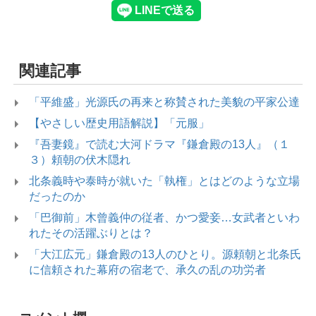
関連記事
「平維盛」光源氏の再来と称賛された美貌の平家公達
【やさしい歴史用語解説】「元服」
『吾妻鏡』で読む大河ドラマ『鎌倉殿の13人』（１
３）頼朝の伏木隠れ
北条義時や泰時が就いた「執権」とはどのような立場
だったのか
「巴御前」木曾義仲の従者、かつ愛妾…女武者といわ
れたその活躍ぶりとは？
「大江広元」鎌倉殿の13人のひとり。源頼朝と北条氏
に信頼された幕府の宿老で、承久の乱の功労者