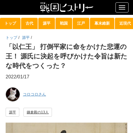
Togg
navig
トップ
古代
源平
戦国
江戸
幕末維新
近現代
トップ
/
源平
/
「以仁王」 打倒平家に命をかけた悲運の
王！ 源氏に決起を呼びかけた令旨は新た
な時代をつくった？
2022/01/17
コロコロさん
源平
鎌倉殿の13人