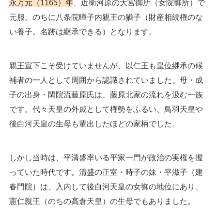
永万元（1165）年
、近衛河原の大宮御所（女院御所）で
元服。のちに八条院暲子内親王の猶子（財産相続権のな
い養子。名跡は継承できる）となります。
親王宣下こそ受けていませんが、以仁王も皇位継承の候
補者の一人として周囲から認識されていました。母・成
子の出身・閑院流藤原氏は、藤原北家の流れを汲む一族
です。代々天皇の外戚として権勢をふるい、鳥羽天皇や
後白河天皇の生母も輩出したほどの家柄でした。
しかし当時は、平清盛率いる平家一門が政治の実権を握
っていた時代です。清盛の正室・時子の妹・平滋子（建
春門院）は、入内して後白河天皇の女御の地位にあり、
憲仁親王（のちの高倉天皇）の生母でもありました。