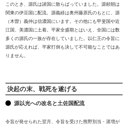
このとき、源氏は諸国に散らばっていました。源頼朝は
関東の伊豆国に配流。源義経は奥州藤原氏のもとに、源
（木曽）義仲は信濃国にいます。その他にも甲斐国や近
江国、美濃国に土着。平家全盛期とはいえ、全国には数
多くの源氏の一族が存在していました。以仁王の令旨に
源氏が応えれば、平家打倒も決して不可能なことではあ
りません。
決起の末、戦死を遂げる
源以光への改名と土佐国配流
令旨が発せられた翌月、令旨を受けた熊野別当・湛増が