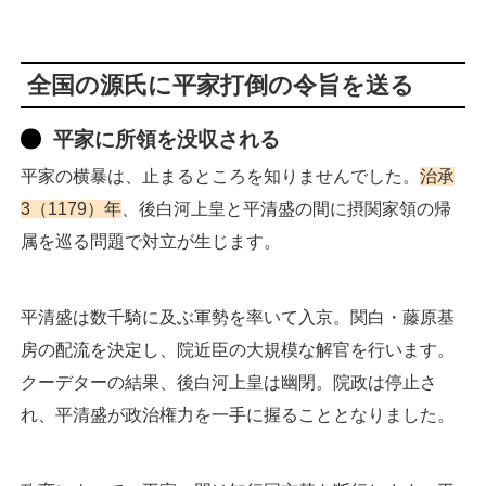
全国の源氏に平家打倒の令旨を送る
平家に所領を没収される
平家の横暴は、止まるところを知りませんでした。
治承
3（1179）年
、後白河上皇と平清盛の間に摂関家領の帰
属を巡る問題で対立が生じます。
平清盛は数千騎に及ぶ軍勢を率いて入京。関白・藤原基
房の配流を決定し、院近臣の大規模な解官を行います。
クーデターの結果、後白河上皇は幽閉。院政は停止さ
れ、平清盛が政治権力を一手に握ることとなりました。