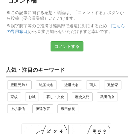
コメント欄
※この記事に関する感想・議論は、「コメントする」ボタンか
ら投稿（要会員登録）いただけます。
※誤字脱字等のご指摘は編集部で迅速に対応するため、
[こちら
の専用窓口]
から直接お知らせいただけますと幸いです。
コメントする
人気・注目のキーワード
豊臣兄弟！
戦国大名
近世大名
商人
政治家
家紋
お城
暮し・文化
歴史入門
武田信玄
上杉謙信
伊達政宗
織田信長