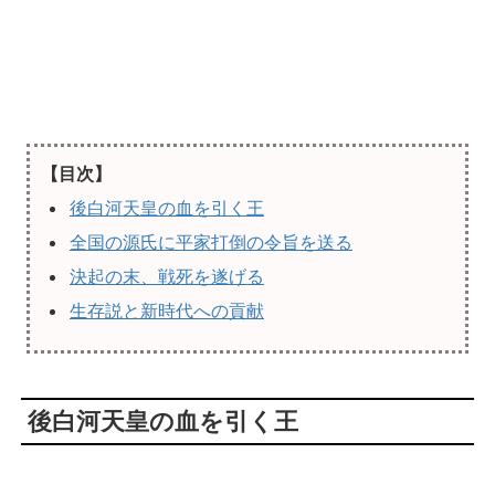
【目次】
後白河天皇の血を引く王
全国の源氏に平家打倒の令旨を送る
決起の末、戦死を遂げる
生存説と新時代への貢献
後白河天皇の血を引く王