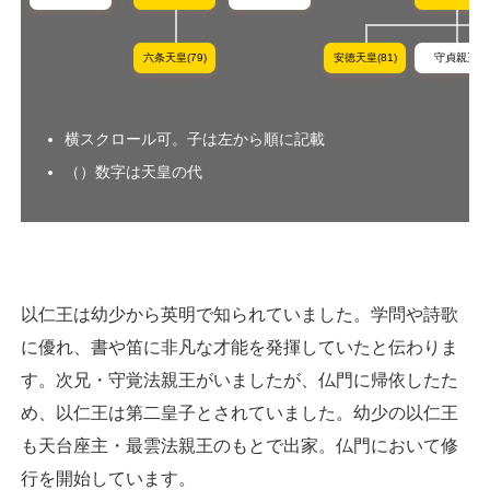
六条天皇(79)
安徳天皇(81)
守貞親王
横スクロール可。子は左から順に記載
（）数字は天皇の代
以仁王は幼少から英明で知られていました。学問や詩歌
に優れ、書や笛に非凡な才能を発揮していたと伝わりま
す。次兄・守覚法親王がいましたが、仏門に帰依したた
め、以仁王は第二皇子とされていました。幼少の以仁王
も天台座主・最雲法親王のもとで出家。仏門において修
行を開始しています。