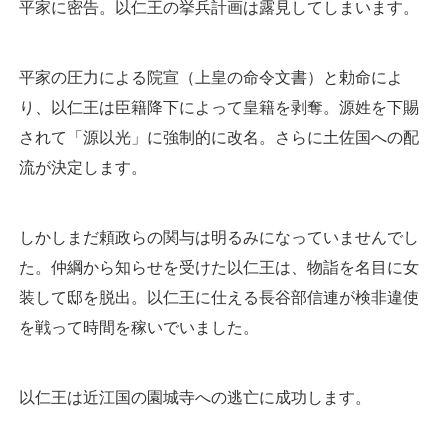
平家に密告。以仁王の挙兵計画は露見してしまいます。
平家の圧力による院宣（上皇の命令文書）と勅命によ
り、以仁王は臣籍降下によって皇籍を剥奪。源姓を下賜
されて「源以光」に強制的に改名。さらに土佐国への配
流が決定します。
しかしまだ頼政らの関与は明るみになっていませんでし
た。仲綱から知らせを受けた以仁王は、物詣を名目に女
装して邸を脱出。以仁王に仕える長谷部信連が検非違使
を戦って時間を稼いでいました。
以仁王は近江国の園城寺への逃亡に成功します。