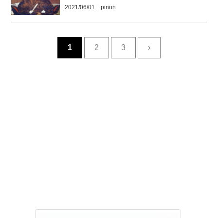
2021/06/01 pinon
1
2
3
›