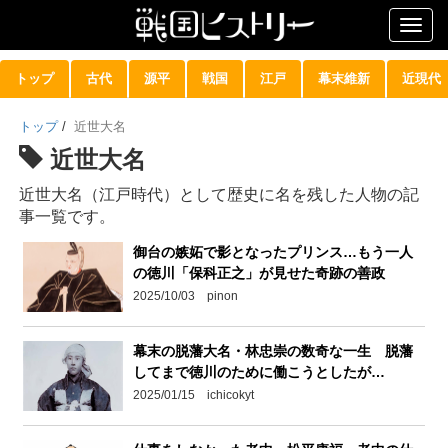
Togg
navig
トップ
古代
源平
戦国
江戸
幕末維新
近現代
トップ
/
近世大名
近世大名
近世大名（江戸時代）として歴史に名を残した人物の記
事一覧です。
御台の嫉妬で影となったプリンス…もう一人
の徳川「保科正之」が見せた奇跡の善政
2025/10/03 pinon
幕末の脱藩大名・林忠崇の数奇な一生 脱藩
してまで徳川のために働こうとしたが…
2025/01/15 ichicokyt