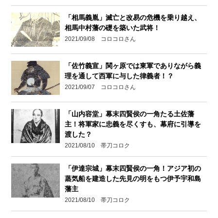
「相馬義胤」滅亡と改易の危機を乗り越え、
相馬中村藩の礎を築いた武将！
2021/09/08 コロコロさん
「佐竹義宣」関ヶ原では東軍でありながら義
理を通して西軍に与した律義者！？
2021/09/07 コロコロさん
「山内容堂」幕末四賢侯の一角たる土佐藩
主！将軍家に忠義を尽くすも、幕府に引導を
渡した？
2021/08/10 帯刀コロク
「伊達宗城」幕末四賢侯の一角！アジア初の
蒸気船を建造した先見の明をもつ伊予宇和島
藩主
2021/08/10 帯刀コロク