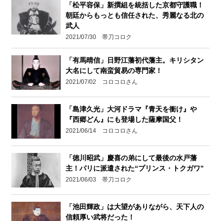
「松平容保」新撰組を統括した京都守護職！
朝廷からもっとも信任された、秀麗なる北の
武人
2021/07/30 帯刀コロク
「有馬晴信」日野江藩初代藩主。キリシタン
大名にして南蛮貿易の専門家！
2021/07/02 コロコロさん
「島津久光」大河ドラマ『青天を衝け』や
『西郷どん』にも登場した薩摩国父！
2021/06/14 コロコロさん
「徳川昭武」慶喜の弟にして最後の水戸藩
主！パリに派遣された“プリンス・トクガワ”
2021/06/03 帯刀コロク
「池田輝政」は大望がありながら、天下人の
信頼厚い武将だった！