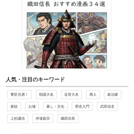
人気・注目のキーワード
豊臣兄弟！
戦国大名
近世大名
商人
政治家
家紋
お城
暮し・文化
歴史入門
武田信玄
上杉謙信
伊達政宗
織田信長