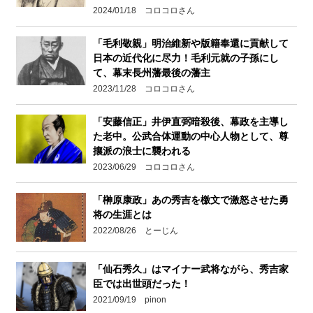
2024/01/18 コロコロさん
「毛利敬親」明治維新や版籍奉還に貢献して
日本の近代化に尽力！毛利元就の子孫にし
て、幕末長州藩最後の藩主
2023/11/28 コロコロさん
「安藤信正」井伊直弼暗殺後、幕政を主導し
た老中。公武合体運動の中心人物として、尊
攘派の浪士に襲われる
2023/06/29 コロコロさん
「榊原康政」あの秀吉を檄文で激怒させた勇
将の生涯とは
2022/08/26 とーじん
「仙石秀久」はマイナー武将ながら、秀吉家
臣では出世頭だった！
2021/09/19 pinon