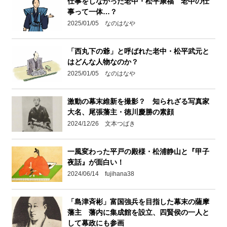
仕事をしなかった老中・松平康福 老中の仕
事って一体…？
2025/01/05 なのはなや
「西丸下の爺」と呼ばれた老中・松平武元と
はどんな人物なのか？
2025/01/05 なのはなや
激動の幕末維新を撮影？ 知られざる写真家
大名、尾張藩主・徳川慶勝の素顔
2024/12/26 文本つばき
一風変わった平戸の殿様・松浦静山と『甲子
夜話』が面白い！
2024/06/14 fujihana38
「島津斉彬」富国強兵を目指した幕末の薩摩
藩主 藩内に集成館を設立、四賢侯の一人と
して幕政にも参画