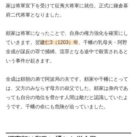
家は将軍宣下を受けて征夷大将軍に就任。正式に鎌倉幕
府二代将軍となりました。
頼家は将軍になったことで、自身の権力強化を確実にし
ていきます。翌
建仁3（1203）年
、千幡の乳母夫・阿野
全成が謀反の罪で捕縛。流罪となる途中で殺害されると
いう事件が起きます。
全成は頼朝の弟で阿波局の夫です。頼家や千幡にとって
は、父方のみならず母方の叔父でした。頼家は身内であ
っても自分の地位を脅かす人間は敵だと認識していたよ
うです。千幡の命にも危険が迫っていました。