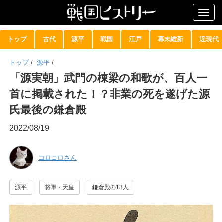
Togg
navig
トップ
古代
源平
戦国
江戸
幕末維新
近現代
トップ
/
源平
/
「源実朝」武門の棟梁の和歌が、百人一
首に掲載された！？非業の死を遂げた源
氏最後の鎌倉殿
2022/08/19
コロコロさん
源平
将軍・天皇
鎌倉殿の13人