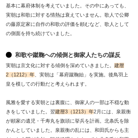
基本に幕府体制を考えていました。その中にあっても、
実朝は和歌に対する情熱は衰えていません。歌人で公卿
の藤原定家に自作の和歌の評価を頼むなど、歌人として
の側面を持ち続けていました。
和歌や蹴鞠への傾倒と御家人たちの謀反
実朝は京文化に対する傾倒を深めていきました。
建暦
2（1212）年
、実朝は「幕府蹴鞠始」を実施。後鳥羽上
皇を模しての行動だと考えられます。
風雅を愛する実朝とは裏腹に、御家人の一部は不穏な動
きをしていました。翌
建暦3（1213）年
2月には、泉親衡
が頼家の遺児・千寿丸を旗頭に挙兵を計画。北条氏を除
かんとしていました。泉親衡の乱には、和田氏からも主