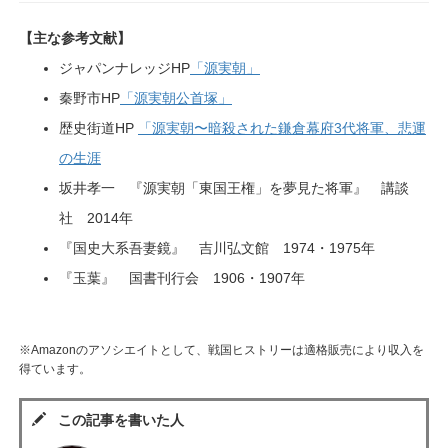
【主な参考文献】
ジャパンナレッジHP
「源実朝」
秦野市HP
「源実朝公首塚」
歴史街道HP
「源実朝〜暗殺された鎌倉幕府3代将軍、悲運
の生涯
坂井孝一 『源実朝「東国王権」を夢見た将軍』 講談
社 2014年
『国史大系吾妻鏡』 吉川弘文館 1974・1975年
『玉葉』 国書刊行会 1906・1907年
※Amazonのアソシエイトとして、戦国ヒストリーは適格販売により収入を
得ています。
この記事を書いた人