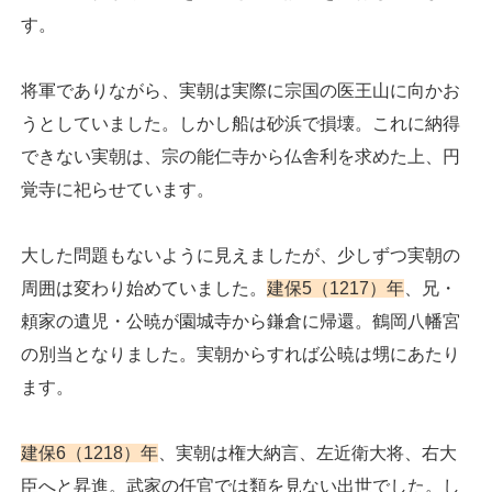
す。
将軍でありながら、実朝は実際に宗国の医王山に向かお
うとしていました。しかし船は砂浜で損壊。これに納得
できない実朝は、宗の能仁寺から仏舎利を求めた上、円
覚寺に祀らせています。
大した問題もないように見えましたが、少しずつ実朝の
周囲は変わり始めていました。
建保5（1217）年
、兄・
頼家の遺児・公暁が園城寺から鎌倉に帰還。鶴岡八幡宮
の別当となりました。実朝からすれば公暁は甥にあたり
ます。
建保6（1218）年
、実朝は権大納言、左近衛大将、右大
臣へと昇進。武家の任官では類を見ない出世でした。し