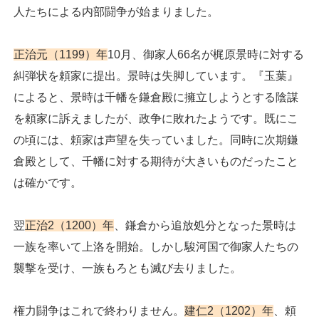
人たちによる内部闘争が始まりました。
正治元（1199）年
10月、御家人66名が梶原景時に対する
糾弾状を頼家に提出。景時は失脚しています。『玉葉』
によると、景時は千幡を鎌倉殿に擁立しようとする陰謀
を頼家に訴えましたが、政争に敗れたようです。既にこ
の頃には、頼家は声望を失っていました。同時に次期鎌
倉殿として、千幡に対する期待が大きいものだったこと
は確かです。
翌
正治2（1200）年
、鎌倉から追放処分となった景時は
一族を率いて上洛を開始。しかし駿河国で御家人たちの
襲撃を受け、一族もろとも滅び去りました。
権力闘争はこれで終わりません。
建仁2（1202）年
、頼