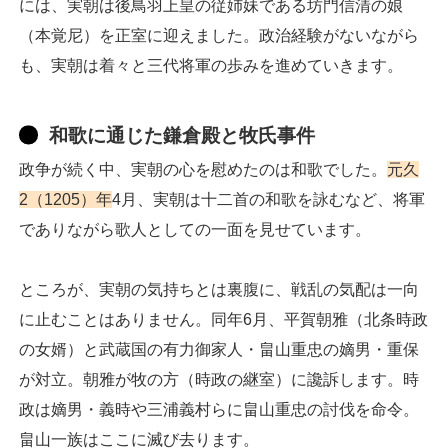
には、実朝は後鳥羽上皇の従姉妹である坊門信清の娘
（本覚尼）を正室に迎えました。政治経験がないながら
も、実朝は着々と三代将軍の歩みを進めていきます。
和歌に通じた鎌倉殿と牧氏事件
政争が続く中、実朝の心を慰めたのは和歌でした。
元久
2（1205）年
4月、実朝は十二首の和歌を詠むなど、将軍
でありながら歌人としての一面を見せています。
ところが、実朝の気持ちとは裏腹に、戦乱の気配は一向
に止むことはありません。同年6月、平賀朝雅（北条時政
の女婿）と武蔵国の有力御家人・畠山重忠の嫡男・重保
が対立。朝雅が牧の方（時政の継室）に讒訴します。時
政は嫡男・義時や三浦義村らに畠山重忠の討伐を命令。
畠山一族はここに滅び去ります。