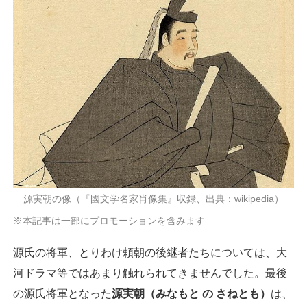
源実朝の像（『國文学名家肖像集』収録、出典：wikipedia）
※本記事は一部にプロモーションを含みます
源氏の将軍、とりわけ頼朝の後継者たちについては、大
河ドラマ等ではあまり触れられてきませんでした。最後
の源氏将軍となった
源実朝（みなもと の さねとも）
は、