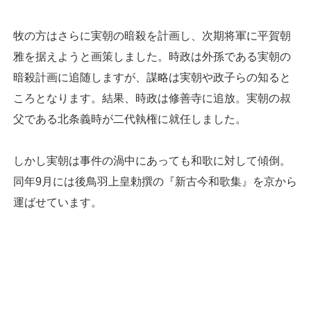
牧の方はさらに実朝の暗殺を計画し、次期将軍に平賀朝
雅を据えようと画策しました。時政は外孫である実朝の
暗殺計画に追随しますが、謀略は実朝や政子らの知ると
ころとなります。結果、時政は修善寺に追放。実朝の叔
父である北条義時が二代執権に就任しました。
しかし実朝は事件の渦中にあっても和歌に対して傾倒。
同年9月には後鳥羽上皇勅撰の『新古今和歌集』を京から
運ばせています。