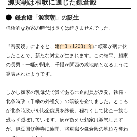
源実朝は和歌に通じた鎌倉殿
鎌倉殿「源実朝」の誕生
強権的な頼家の時代は長くは続きませんでした。
『吾妻鏡』によると、
建仁3（1203）年
に頼家が病に伏
したことで、新たな対立が生まれます。この結果、頼家
の長男・一幡が関東、千幡が関西の総地頭となるように
発表されたようです。
しかし頼家の乳母父で舅である比企能員が反発。執権・
北条時政（千幡の外祖父）の暗殺を企てました。ところ
が北条時政がを比企能員を誅殺。程なくして比企一族も
残らず滅ぼしています。病が癒えた頼家は激怒します
が、伊豆国修善寺に幽閉。将軍職や鎌倉殿の地位を奪わ