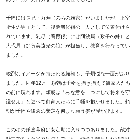
千幡には長兄・万寿（のちの頼家）がいましたが、正室
所生の男子として、後継者候補の一人として位置付けら
れています。乳母（養育係）には阿波局（政子の妹）と
大弐局（加賀美遠光の娘）が担当し、教育を行なってい
ました。
峻烈なイメージが持たれる頼朝も、子煩悩な一面があり
ました。同年12月、頼朝は千幡を抱き抱えて御家人たち
の前に現れます。頼朝は「みな意を一つにして将来を守
護せよ」と述べて御家人たちに千幡を抱かせました。頼
朝が千幡や鎌倉の安定を何より願う姿が浮かびます。
この頃の鎌倉幕府は安定期に入りつつありました。敵対
勢力であった平家は滅んでおり、鎌倉を離反した源義経