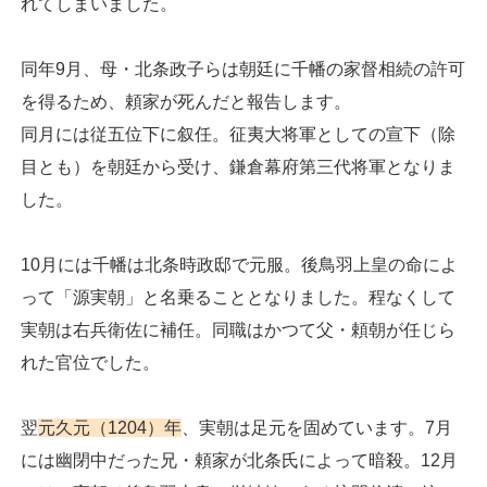
れてしまいました。
同年9月、母・北条政子らは朝廷に千幡の家督相続の許可
を得るため、頼家が死んだと報告します。
同月には従五位下に叙任。征夷大将軍としての宣下（除
目とも）を朝廷から受け、鎌倉幕府第三代将軍となりま
した。
10月には千幡は北条時政邸で元服。後鳥羽上皇の命によ
って「源実朝」と名乗ることとなりました。程なくして
実朝は右兵衛佐に補任。同職はかつて父・頼朝が任じら
れた官位でした。
翌
元久元（1204）年
、実朝は足元を固めています。7月
には幽閉中だった兄・頼家が北条氏によって暗殺。12月