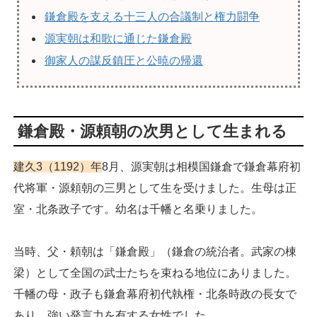
鎌倉殿を支える十三人の合議制と権力闘争
源実朝は和歌に通じた鎌倉殿
御家人の謀反鎮圧と公暁の帰還
鎌倉殿・源頼朝の次男として生まれる
建久3（1192）年
8月、源実朝は相模国鎌倉で鎌倉幕府初
代将軍・源頼朝の三男として生を受けました。生母は正
室・北条政子です。幼名は千幡と名乗りました。
当時、父・頼朝は「鎌倉殿」（鎌倉の統治者。武家の棟
梁）として全国の武士たちを束ねる地位にありました。
千幡の母・政子も鎌倉幕府初代執権・北条時政の長女で
あり、強い発言力を有する女性でした。