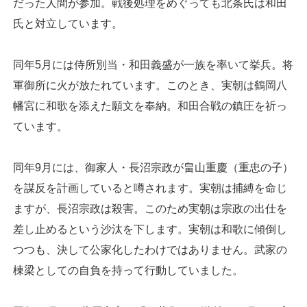
だった人間が参加。戦後処理をめぐっても北条氏は和田
氏と対立しています。
同年5月には侍所別当・和田義盛が一族を率いて挙兵。将
軍御所に火が放たれています。このとき、実朝は鶴岡八
幡宮に和歌を添えた願文を奉納。和田合戦の鎮圧を祈っ
ています。
同年9月には、御家人・長沼宗政が畠山重慶（重忠の子）
を謀反を計画していると噂されます。実朝は捕縛を命じ
ますが、長沼宗政は殺害。このため実朝は宗政の出仕を
差し止めるという沙汰を下します。実朝は和歌に傾倒し
つつも、決して公家化したわけではありません。武家の
棟梁としての自負を持って行動していました。