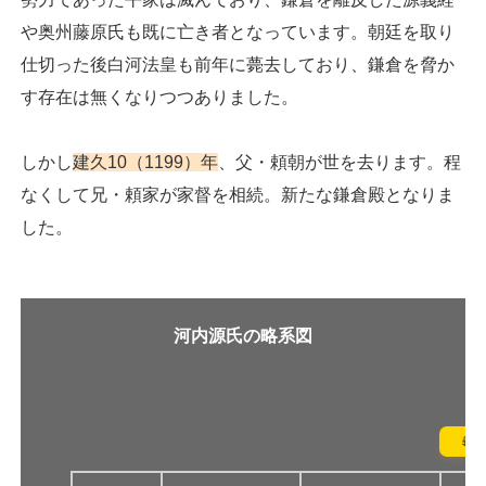
や奥州藤原氏も既に亡き者となっています。朝廷を取り
仕切った後白河法皇も前年に薨去しており、鎌倉を脅か
す存在は無くなりつつありました。
しかし
建久10（1199）年
、父・頼朝が世を去ります。程
なくして兄・頼家が家督を相続。新たな鎌倉殿となりま
した。
河内源氏の略系図
義朝(