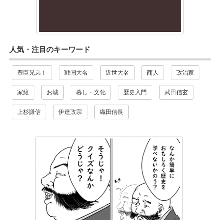
人気・注目のキーワード
豊臣兄弟！
戦国大名
近世大名
商人
政治家
家紋
お城
暮し・文化
歴史入門
武田信玄
上杉謙信
伊達政宗
織田信長