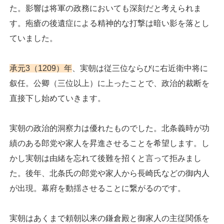
た。影響は将軍の政務においても深刻だと考えられま
す。疱瘡の後遺症による精神的な打撃は暗い影を落とし
ていました。
承元3（1209）年
、実朝は従三位ならびに右近衛中将に
叙任。公卿（三位以上）に上ったことで、政治的裁断を
直接下し始めていきます。
実朝の政治的洞察力は優れたものでした。北条義時が功
績のある郎党や家人を昇進させることを希望します。し
かし実朝は由緒を忘れて後難を招くと言って拒みまし
た。後年、北条氏の郎党や家人から長崎氏などの御内人
が出現。幕府を動揺させることに繋がるのです。
実朝はあくまで頼朝以来の鎌倉殿と御家人の主従関係を