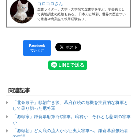
コロコロさん
歴史ライター。大学・大学院で歴史学を学ぶ。学芸員とし
て実地調査の経験もある。 日本刀と城郭、世界の歴史つい
て著書や商業誌で執筆経験あり。
Facebook
でシェア
関連記事
「北条政子」頼朝亡き後、幕府存続の危機を実質的な将軍と
して乗り切った尼将軍
「源頼家」鎌倉幕府第2代将軍。暗君か、それとも悲劇の将軍
か
「源頼朝」どん底の流人から征夷大将軍へ。鎌倉幕府創始者
の生涯