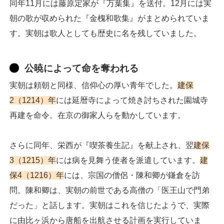
同年11月には藤原定家が『万葉集』を送付。12月には実
朝の歌が収められた『金槐和歌集』がまとめられていま
す。実朝は歌人としても歴史に名を残していました。
公暁によって命を奪われる
実朝は頼朝と同様、信仰心の厚い青年でした。
建保
2（1214）年
には延暦寺によって焼き討ちされた園城寺
再建を命令。在京の御家人らを動かしています。
さらに同年、栄西が『喫茶養生記』を献上され、翌
建保
3（1215）年
には病を見舞う使者を派遣しています。
建
保4（1216）年
には、宗国の僧侶・陳和卿が鎌倉を訪
問。陳和卿は、実朝の前世である高僧の「医王山で門弟
だった」と話します。実朝はこれを信じたようで、実際
に由比ヶ浜から唐船を出航させる計画を実行していま