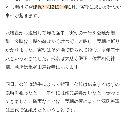
かし開けて翌
建保7（1219）年
1月、実朝に思いがけない
事件が起きます。
八幡宮から退出して帰る途中、実朝の一行を公暁が襲
撃。公暁は「親の敵はかく討つぞ」と叫び、実朝に斬り
かかりました。実朝はその場で斬られて絶命。享年二十
八という若さでした。戒名は大慈寺殿正二位丞相公神
儀。墓所は亀谷山寿福寺にあります。
同日、公暁は追手によって斬殺。公暁は供奉するはずの
義時を狙ったとも、事件には他に黒幕がいたとも伝わっ
てきました。確実なことは、実朝の死によって源氏将軍
は三代で途絶えたということです。