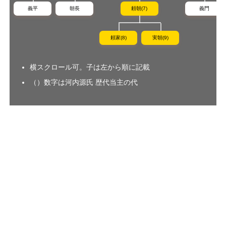
義平
朝長
頼朝(7)
義門
頼家(8)
実朝(9)
横スクロール可。子は左から順に記載
（）数字は河内源氏 歴代当主の代