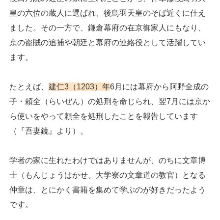
皇の六位の蔵人に選ばれ、後鳥羽天皇のそば近くに仕え
ました。その一方で、鎌倉幕府の在京御家人にもなり、
京の盗賊の追捕や朝廷と幕府の連絡役として活躍してい
ます。
たとえば、
建仁3（1203）年
6月には幕府から阿野全成の
子・頼全（らいぜん）の処刑を命じられ、翌7月には京か
ら使いをやって頼全を処刑したことを報告しています
（『吾妻鏡』より）。
学者の家に生れたわけではありませんが、のちに文章博
士（もんじょうはかせ。大学寮の文章道の教官）となる
仲章は、とにかく書籍を集めて学ぶのが好きだったよう
です。