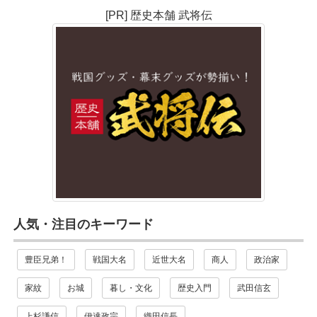
[PR] 歴史本舗 武将伝
人気・注目のキーワード
豊臣兄弟！
戦国大名
近世大名
商人
政治家
家紋
お城
暮し・文化
歴史入門
武田信玄
上杉謙信
伊達政宗
織田信長