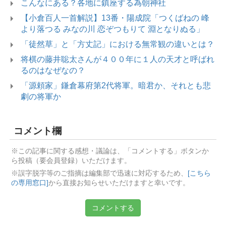
こんなにある？各地に鎮座する為朝神社
【小倉百人一首解説】13番・陽成院「つくばねの 峰
より落つる みなの川 恋ぞつもりて 淵となりぬる」
「徒然草」と「方丈記」における無常観の違いとは？
将棋の藤井聡太さんが４００年に１人の天才と呼ばれ
るのはなぜなの？
「源頼家」鎌倉幕府第2代将軍。暗君か、それとも悲
劇の将軍か
コメント欄
※この記事に関する感想・議論は、「コメントする」ボタンか
ら投稿（要会員登録）いただけます。
※誤字脱字等のご指摘は編集部で迅速に対応するため、
[こちら
の専用窓口]
から直接お知らせいただけますと幸いです。
コメントする