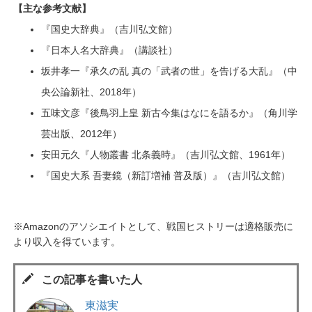
【主な参考文献】
『国史大辞典』（吉川弘文館）
『日本人名大辞典』（講談社）
坂井孝一『承久の乱 真の「武者の世」を告げる大乱』（中
央公論新社、2018年）
五味文彦『後鳥羽上皇 新古今集はなにを語るか』（角川学
芸出版、2012年）
安田元久『人物叢書 北条義時』（吉川弘文館、1961年）
『国史大系 吾妻鏡（新訂増補 普及版）』（吉川弘文館）
※Amazonのアソシエイトとして、戦国ヒストリーは適格販売に
より収入を得ています。
この記事を書いた人
東滋実