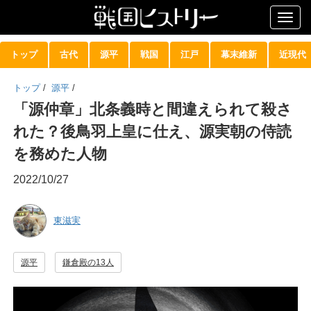
Togg
navig
トップ
古代
源平
戦国
江戸
幕末維新
近現代
トップ
/
源平
/
「源仲章」北条義時と間違えられて殺さ
れた？後鳥羽上皇に仕え、源実朝の侍読
を務めた人物
2022/10/27
東滋実
源平
鎌倉殿の13人