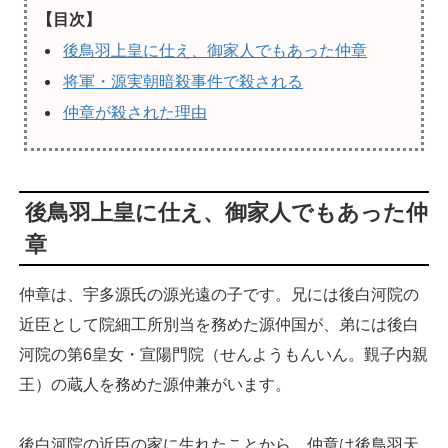
【目次】
後鳥羽上皇に仕え、御家人でもあった仲章
将軍・源実朝暗殺事件で殺される
仲章が殺された理由
後鳥羽上皇に仕え、御家人でもあった仲
章
仲章は、宇多源氏の源光遠の子です。兄には後白河院の
近臣として院細工所別当を務めた源仲国が、弟には後白
河院の第6皇女・宣陽門院（せんようもんいん。覲子内親
王）の蔵人を務めた源仲兼がいます。
後白河院の近臣の家に生れたことから、仲章は後鳥羽天