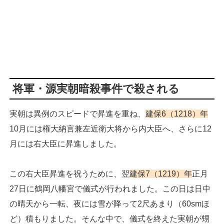
将軍・源実朝暗殺事件で殺される
実朝は異例のスピードで昇進を重ね、
建保6（1218）年
10月には権大納言兼左近衛大将から内大臣へ、さらに12
月には右大臣に昇進しました。
この右大臣昇進を祝うために、翌
建保7（1219）年
正月
27日に鶴岡八幡宮で儀式が行われました。この日は日中
の晴天から一転、夜には雪が降って2尺あまり（60smほ
ど）積もりました。そんな中で、儀式を終えた実朝が甥