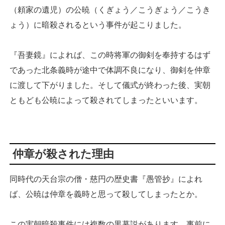
（頼家の遺児）の公暁（くぎょう／こうぎょう／こうき
ょう）に暗殺されるという事件が起こりました。
『吾妻鏡』によれば、この時将軍の御剣を奉持するはず
であった北条義時が途中で体調不良になり、御剣を仲章
に渡して下がりました。そして儀式が終わった後、実朝
ともども公暁によって殺されてしまったといいます。
仲章が殺された理由
同時代の天台宗の僧・慈円の歴史書『愚管抄』によれ
ば、公暁は仲章を義時と思って殺してしまったとか。
この実朝暗殺事件には複数の黒幕説があります。事前に