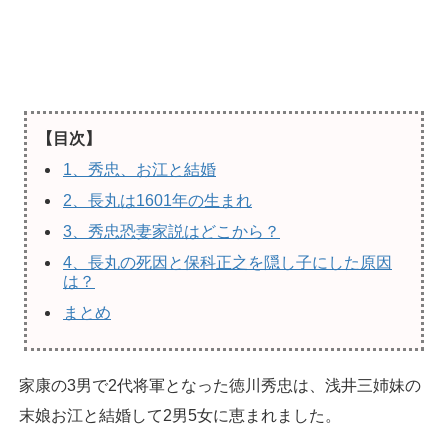
【目次】
1、秀忠、お江と結婚
2、長丸は1601年の生まれ
3、秀忠恐妻家説はどこから？
4、長丸の死因と保科正之を隠し子にした原因
は？
まとめ
家康の3男で2代将軍となった徳川秀忠は、浅井三姉妹の
末娘お江と結婚して2男5女に恵まれました。