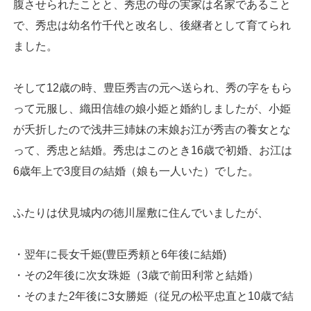
腹させられたことと、秀忠の母の実家は名家であること
で、秀忠は幼名竹千代と改名し、後継者として育てられ
ました。
そして12歳の時、豊臣秀吉の元へ送られ、秀の字をもら
って元服し、織田信雄の娘小姫と婚約しましたが、小姫
が夭折したので浅井三姉妹の末娘お江が秀吉の養女とな
って、秀忠と結婚。秀忠はこのとき16歳で初婚、お江は
6歳年上で3度目の結婚（娘も一人いた）でした。
ふたりは伏見城内の徳川屋敷に住んでいましたが、
・翌年に長女千姫(豊臣秀頼と6年後に結婚)
・その2年後に次女珠姫（3歳で前田利常と結婚）
・そのまた2年後に3女勝姫（従兄の松平忠直と10歳で結