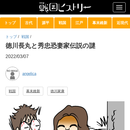
Togg
navig
トップ
古代
源平
戦国
江戸
幕末維新
近現代
トップ
/
戦国
/
徳川長丸と秀忠恐妻家伝説の謎
2022/03/07
angelica
戦国
幕末維新
徳川家康