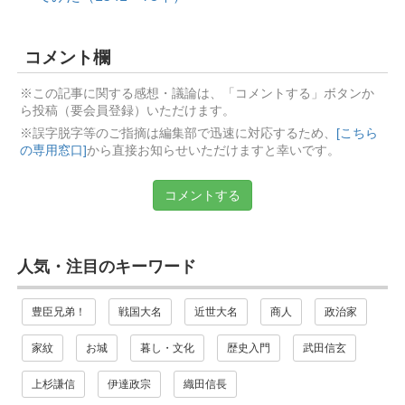
コメント欄
※この記事に関する感想・議論は、「コメントする」ボタンか
ら投稿（要会員登録）いただけます。
※誤字脱字等のご指摘は編集部で迅速に対応するため、
[こちら
の専用窓口]
から直接お知らせいただけますと幸いです。
コメントする
人気・注目のキーワード
豊臣兄弟！
戦国大名
近世大名
商人
政治家
家紋
お城
暮し・文化
歴史入門
武田信玄
上杉謙信
伊達政宗
織田信長