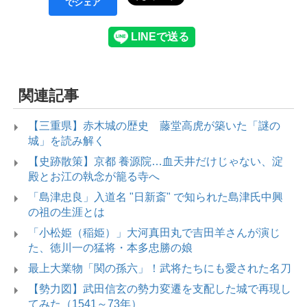
でシェア
関連記事
【三重県】赤木城の歴史 藤堂高虎が築いた「謎の
城」を読み解く
【史跡散策】京都 養源院…血天井だけじゃない、淀
殿とお江の執念が籠る寺へ
「島津忠良」入道名 "日新斎" で知られた島津氏中興
の祖の生涯とは
「小松姫（稲姫）」大河真田丸で吉田羊さんが演じ
た、徳川一の猛将・本多忠勝の娘
最上大業物「関の孫六」！武将たちにも愛された名刀
【勢力図】武田信玄の勢力変遷を支配した城で再現し
てみた（1541～73年）