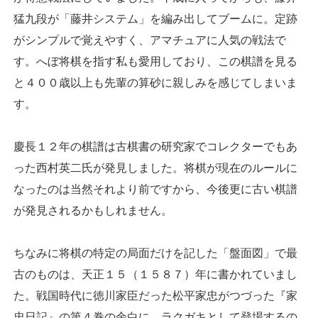
猛九段が「藤井システム」を編み出してブームに。定跡
がシンプルで覚えやすく、アマチュアに人気の戦法で
す。へぼ将棋を指す私も愛用しており、この棋譜を見る
と４００歳以上も先輩の算砂に親しみを感じてしまいま
す。
慶長１２年の棋譜は古棋書の研究家でコレクターでもあ
った西村英二氏が発見しました。将棋が現在のルールに
なったのは当然それより前ですから、今後更に古い棋譜
が発見されるかもしれません。
ちなみに将棋の特定の局面だけを記した「盤面図」で最
古のものは、天正１５（１５８７）年に書かれていまし
た。戦国時代に徳川家臣だった松平家忠がつづった『家
忠日記』の第４巻の余白に、ラクガキとして登場するの