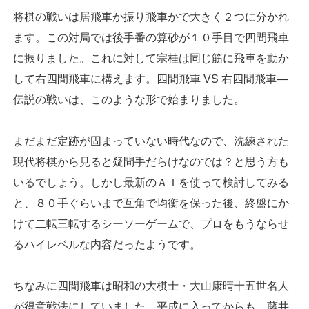
将棋の戦いは居飛車か振り飛車かで大きく２つに分かれ
ます。この対局では後手番の算砂が１０手目で四間飛車
に振りました。これに対して宗桂は同じ筋に飛車を動か
して右四間飛車に構えます。四間飛車 VS 右四間飛車―
伝説の戦いは、このような形で始まりました。
まだまだ定跡が固まっていない時代なので、洗練された
現代将棋から見ると疑問手だらけなのでは？と思う方も
いるでしょう。しかし最新のＡＩを使って検討してみる
と、８０手ぐらいまで互角で均衡を保った後、終盤にか
けて二転三転するシーソーゲームで、プロをもうならせ
るハイレベルな内容だったようです。
ちなみに四間飛車は昭和の大棋士・大山康晴十五世名人
が得意戦法にしていました。平成に入ってからも、藤井