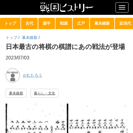
Togg
navig
トップ
古代
源平
戦国
江戸
幕末維新
近現代
トップ
/
幕末維新
/
日本最古の将棋の棋譜にあの戦法が登場
2023/07/03
かむたろう
幕末維新
暮らし・文化