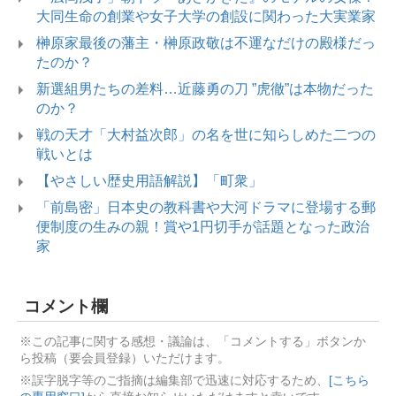
大同生命の創業や女子大学の創設に関わった大実業家
榊原家最後の藩主・榊原政敬は不運なだけの殿様だっ
たのか？
新選組男たちの差料…近藤勇の刀 ”虎徹”は本物だった
のか？
戦の天才「大村益次郎」の名を世に知らしめた二つの
戦いとは
【やさしい歴史用語解説】「町衆」
「前島密」日本史の教科書や大河ドラマに登場する郵
便制度の生みの親！賞や1円切手が話題となった政治
家
コメント欄
※この記事に関する感想・議論は、「コメントする」ボタンか
ら投稿（要会員登録）いただけます。
※誤字脱字等のご指摘は編集部で迅速に対応するため、
[こちら