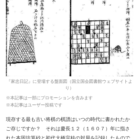
『家忠日記』に登場する盤面図（国立国会図書館ウェブサイトよ
り）
※本記事は一部にプロモーションを含みます
※本記事はユーザー投稿です
現存する最も古い将棋の棋譜はいつの時代に書かれたか
ご存じですか？ それは慶長１２（１６０７）年に指さ
れた本因坊算砂と初代大橋宗桂の対局を記録したもので