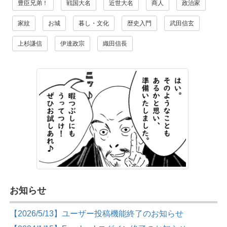
豊臣兄弟！
戦国大名
近世大名
商人
政治家
家紋
お城
暮し・文化
歴史入門
武田信玄
上杉謙信
伊達政宗
織田信長
お知らせ
【2026/5/13】ユーザー投稿機能終了のお知らせ