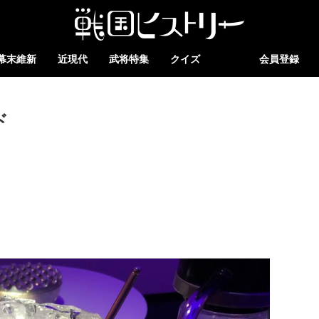
幕末維新
近現代
武将特集
クイズ
会員登録
ド