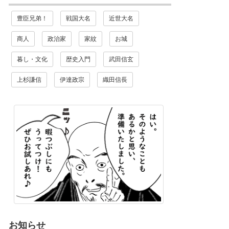
豊臣兄弟！
戦国大名
近世大名
商人
政治家
家紋
お城
暮し・文化
歴史入門
武田信玄
上杉謙信
伊達政宗
織田信長
お知らせ