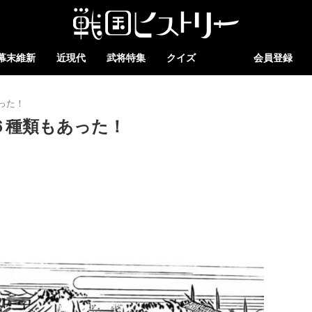
幕末維新
近現代
武将特集
クイズ
会員登録
った！
６種類もあった！