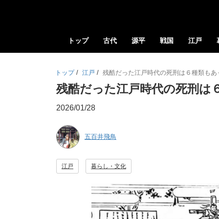
トップ
古代
源平
戦国
江戸
トップ
/
江戸
/
残酷だった江戸時代の死刑は６種類もあ
残酷だった江戸時代の死刑は
2026/01/28
五百井飛鳥
江戸
暮らし・文化