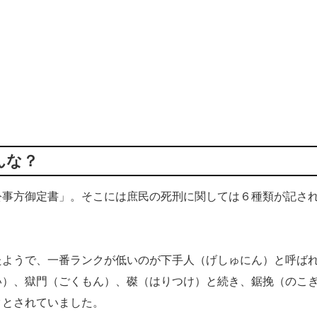
んな？
事方御定書」。そこには庶民の死刑に関しては６種類が記さ
ようで、一番ランクが低いのが下手人（げしゅにん）と呼ば
い）、獄門（ごくもん）、磔（はりつけ）と続き、鋸挽（のこ
クとされていました。