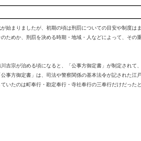
が始まりましたが、初期の頃は刑罰についての目安や制度は
そのためか、刑罰を決める時期・地域・人などによって、その
川吉宗が治める頃になると、「公事方御定書」が制定されて
「公事方御定書」は、司法や警察関係の基本法令が記された江
していたのは町奉行・勘定奉行・寺社奉行の三奉行だけだった