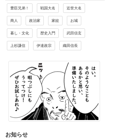
豊臣兄弟！
戦国大名
近世大名
商人
政治家
家紋
お城
暮し・文化
歴史入門
武田信玄
上杉謙信
伊達政宗
織田信長
お知らせ