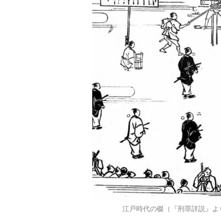
江戸時代の磔（『刑罪詳説』よ