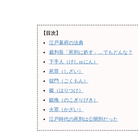
【目次】
江戸幕府の法典
裁判長「死刑に処す」…でもどんな？
下手人（げしゅにん）
死罪（しざい）
獄門（ごくもん）
磔（はりつけ）
鋸挽（のこぎりびき）
火罪（かざい）
江戸時代の死刑は公開刑だった