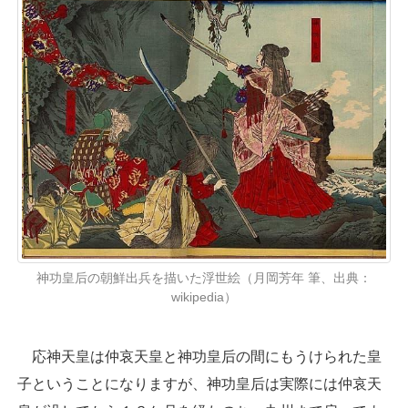
神功皇后の朝鮮出兵を描いた浮世絵（月岡芳年 筆、出典：
wikipedia）
応神天皇は仲哀天皇と神功皇后の間にもうけられた皇
子ということになりますが、神功皇后は実際には仲哀天