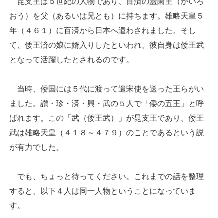
昆支王は５世紀の人物であり、百済の蓋鹵王（がいろ
おう）を父（あるいは兄とも）に持ちます。雄略天皇５
年（４６１）に百済から日本へ遣わされました。そし
て、倭王済の娘に婿入りしたといわれ、彼自身は倭王武
となって活躍したとされるのです。
当時、倭国には５代に渡って遣宋使を送った王らがい
ました。讃・珍・済・興・武の５人で「倭の五王」と呼
ばれます。この「武（倭王武）」が昆支王であり、倭王
武は雄略天皇（４１８～４７９）のことであるという説
が有力でした。
でも、ちょっと待ってください。これまでの話を整理
すると、以下４人は同一人物ということになっていま
す。