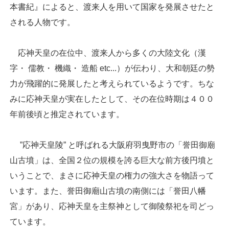
本書紀』によると、渡来人を用いて国家を発展させたと
される人物です。
応神天皇の在位中、渡来人から多くの大陸文化（漢
字・ 儒教・ 機織・ 造船 etc...）が伝わり、大和朝廷の勢
力が飛躍的に発展したと考えられているようです。ちな
みに応神天皇が実在したとして、その在位時期は４００
年前後頃と推定されています。
”応神天皇陵” と呼ばれる大阪府羽曳野市の「誉田御廟
山古墳」は、全国２位の規模を誇る巨大な前方後円墳と
いうことで、まさに応神天皇の権力の強大さを物語って
います。また、誉田御廟山古墳の南側には「誉田八幡
宮」があり、応神天皇を主祭神として御陵祭祀を司どっ
ています。