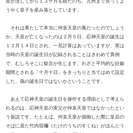
皇が没してから１３ケ月を経たのち、九州まで戻ってよ
うやく皇子を産み落としています。
それは果たして本当に仲哀天皇の胤だったのでしょう
か。天皇が亡くなったのは２月５日、応神天皇の誕生は
１２月１４日とされ、一見計算はあっていますが、実は
当時の天皇の誕生日が記録されることはきわめて異例
で、むしろそこに疑念が生じます。わざと平均的な妊娠
期間とされる「十月十日」をきっちりと当てはめて設定
した、偽の誕生日ではないかということです。
あえて応神天皇の誕生日を操作する理由として考えら
れるのは、応神天皇の実父が仲哀天皇ではなかったとい
う仮説です。たとえば、仲哀天皇が崩御した際に皇后の
そばに居た竹内宿禰（たけのうちのすくね）がほんとう