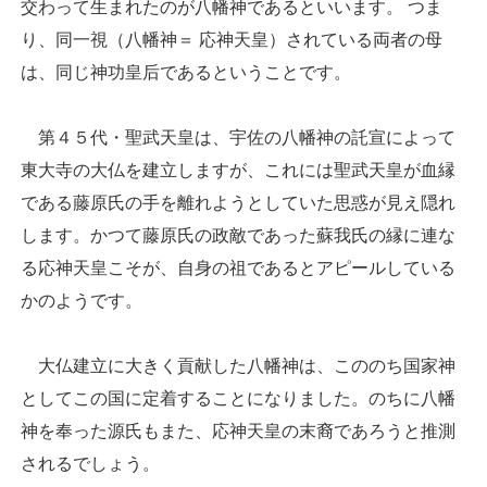
交わって生まれたのが八幡神であるといいます。 つま
り、同一視（八幡神＝ 応神天皇）されている両者の母
は、同じ神功皇后であるということです。
第４５代・聖武天皇は、宇佐の八幡神の託宣によって
東大寺の大仏を建立しますが、これには聖武天皇が血縁
である藤原氏の手を離れようとしていた思惑が見え隠れ
します。かつて藤原氏の政敵であった蘇我氏の縁に連な
る応神天皇こそが、自身の祖であるとアピールしている
かのようです。
大仏建立に大きく貢献した八幡神は、こののち国家神
としてこの国に定着することになりました。のちに八幡
神を奉った源氏もまた、応神天皇の末裔であろうと推測
されるでしょう。