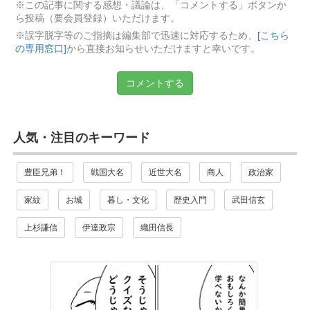
※この記事に関する感想・議論は、「コメントする」ボタンか
ら投稿（要会員登録）いただけます。
※誤字脱字等のご指摘は編集部で迅速に対応するため、
[こちら
の専用窓口]
から直接お知らせいただけますと幸いです。
コメントする
人気・注目のキーワード
豊臣兄弟！
戦国大名
近世大名
商人
政治家
家紋
お城
暮し・文化
歴史入門
武田信玄
上杉謙信
伊達政宗
織田信長