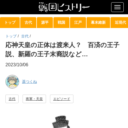
Togg
navig
トップ
古代
源平
戦国
江戸
幕末維新
近現代
トップ
/
古代
/
応神天皇の正体は渡来人？ 百済の王子
説、新羅の王子末裔説など…
2023/10/06
遥つくね
古代
将軍・天皇
エピソード