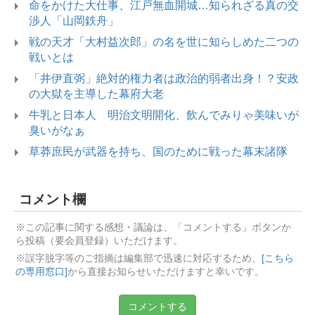
命をかけた大仕事、江戸無血開城…知られざる真の交
渉人「山岡鉄舟」
戦の天才「大村益次郎」の名を世に知らしめた二つの
戦いとは
「井伊直弼」絶対的権力者は政治的弱者出身！？安政
の大獄を主導した幕府大老
牛乳と日本人 明治文明開化、飲んでみりゃ美味いが
臭いがなぁ
草莽庶民が武器を持ち、国のために戦った幕末諸隊
コメント欄
※この記事に関する感想・議論は、「コメントする」ボタンか
ら投稿（要会員登録）いただけます。
※誤字脱字等のご指摘は編集部で迅速に対応するため、
[こちら
の専用窓口]
から直接お知らせいただけますと幸いです。
コメントする