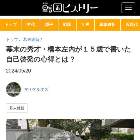
Togg
navig
トップ
古代
源平
戦国
江戸
幕末維新
近現代
トップ
/
幕末維新
/
幕末の秀才・橋本左内が１５歳で書いた
自己啓発の心得とは？
2024/05/20
マイケルオズ
幕末維新