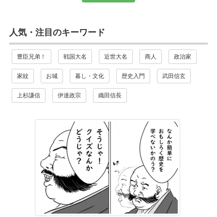
人気・注目のキーワード
豊臣兄弟！
戦国大名
近世大名
商人
政治家
家紋
お城
暮し・文化
歴史入門
武田信玄
上杉謙信
伊達政宗
織田信長