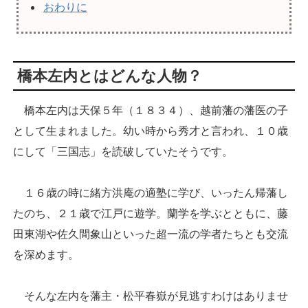
おわりに
橋本左内とはどんな人物？
橋本左内は天保５年（１８３４）、越前藩の藩医の子
として生まれました。幼い時から秀才と言われ、１０歳
にして「三国志」を読破していたそうです。
１６歳の時に緒方洪庵の適塾に学び、いったん帰藩し
たのち、２１歳で江戸に遊学。蘭学を学ぶとともに、藤
田東湖や佐久間象山といった超一流の学者たちとも交流
を深めます。
そんな左内を藩主・松平春嶽が見逃すわけはありませ