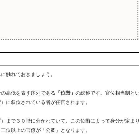
に触れておきましょう。
分の高低を表す序列である
「位階」
の総称です。官位相当制と
階）に叙位されている者が任官されます。
）まで３０階に分かれていて、この位階によって身分が定ま
、三位以上の官僚が「公卿」となります。