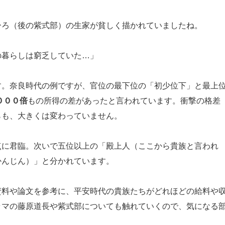
ろ（後の紫式部）の生家が貧しく描かれていましたね。
の暮らしは窮乏していた…」
。奈良時代の例ですが、官位の最下位の「初少位下」と最上
０００倍
もの所得の差があったと言われています。衝撃の格差
らも、大きくは変わっていません。
に君臨。次いで五位以上の「殿上人（ここから貴族と言われ
かんじん）」と分かれています。
料や論文を参考に、平安時代の貴族たちがどれほどの給料や
ラマの藤原道長や紫式部についても触れていくので、気になる