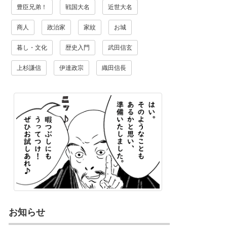
豊臣兄弟！
戦国大名
近世大名
商人
政治家
家紋
お城
暮し・文化
歴史入門
武田信玄
上杉謙信
伊達政宗
織田信長
お知らせ