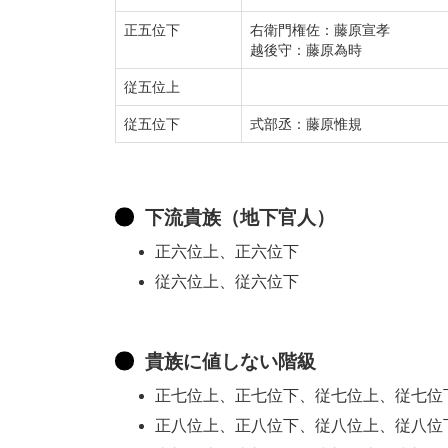
正五位下
右衛門権佐：藤原宣孝
越後守：藤原為時
従五位上
従五位下
式部丞：藤原惟規
下流貴族（地下官人）
正六位上、正六位下
従六位上、従六位下
貴族に値しない階級
正七位上、正七位下、従七位上、従七位
正八位上、正八位下、従八位上、従八位