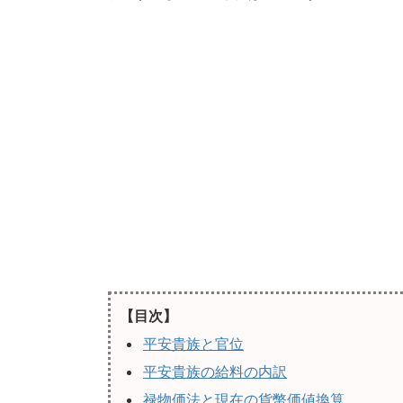
【目次】
平安貴族と官位
平安貴族の給料の内訳
禄物価法と現在の貨幣価値換算