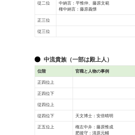
従二位
中納言：平惟仲、藤原文範
権中納言：藤原義懐
正三位
従三位
中流貴族（一部は殿上人）
位階
官職と人物の事例
正四位上
正四位下
従四位上
従四位下
天文博士：安倍晴明
正五位上
権左中弁：藤原惟成
肥後守：清原元輔