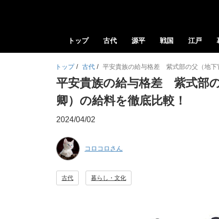
トップ
古代
源平
戦国
江戸
トップ
/
古代
/
平安貴族の給与格差 紫式部の父（地下
平安貴族の給与格差 紫式部
卿）の給料を徹底比較！
2024/04/02
コロコロさん
古代
暮らし・文化