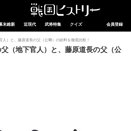
幕末維新
近現代
武将特集
クイズ
会員登録
官人）と、藤原道長の父（公卿）の給料を徹底比較！
の父（地下官人）と、藤原道長の父（公