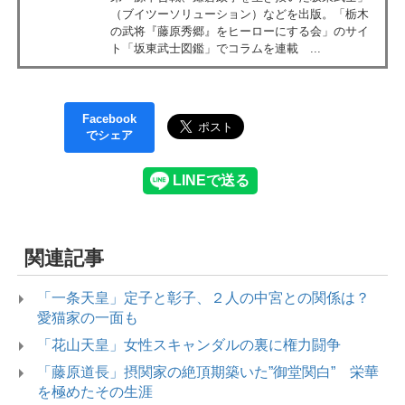
（ブイツーソリューション）などを出版。「栃木
の武将『藤原秀郷』をヒーローにする会」のサイ
ト「坂東武士図鑑」でコラムを連載 ...
Facebook
でシェア
関連記事
「一条天皇」定子と彰子、２人の中宮との関係は？
愛猫家の一面も
「花山天皇」女性スキャンダルの裏に権力闘争
「藤原道長」摂関家の絶頂期築いた”御堂関白” 栄華
を極めたその生涯