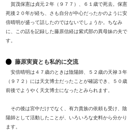
賀茂保憲は貞元２年（９７７）、６１歳で死去。保憲
死後２０年が経ち、さも自分が中心だったかのように安
倍晴明が盛って話したのではないでしょうか。ちなみ
に、この話を記録した藤原信経は紫式部の異母妹の夫で
す。
藤原実資とも私的に交流
安倍晴明は４７歳のときは陰陽師、５２歳の天禄３年
（９７２）には天文博士だったことが確認でき、５０歳
前後でようやく天文博士になったとみられます。
その後は宮中だけでなく、有力貴族の依頼も受け、陰
陽師として活動したことが、いろいろな史料から分かり
ます。