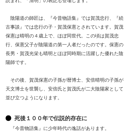
読まれ、「清明」の表記も登場します。
陰陽道の師匠は、『今昔物語集』では賀茂忠行、『続
古事談』では忠行の子・賀茂保憲とされています。賀茂
保憲は晴明の４歳上で、ほぼ同世代。この頃は賀茂忠
行、保憲父子が陰陽道の第一人者だったのです。保憲の
長男・賀茂光栄も晴明とほぼ同時期に活躍した優れた陰
陽師です。
その後、賀茂保憲の子孫が暦博士、安倍晴明の子孫が
天文博士を世襲し、安倍氏と賀茂氏が二大陰陽家として
並び立つようになります。
死後１００年で伝説的存在に
『今昔物語集』に少年時代の逸話があります。