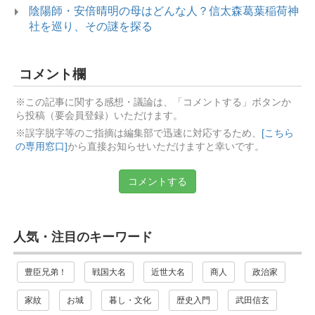
陰陽師・安倍晴明の母はどんな人？信太森葛葉稲荷神
社を巡り、その謎を探る
コメント欄
※この記事に関する感想・議論は、「コメントする」ボタンか
ら投稿（要会員登録）いただけます。
※誤字脱字等のご指摘は編集部で迅速に対応するため、
[こちら
の専用窓口]
から直接お知らせいただけますと幸いです。
コメントする
人気・注目のキーワード
豊臣兄弟！
戦国大名
近世大名
商人
政治家
家紋
お城
暮し・文化
歴史入門
武田信玄