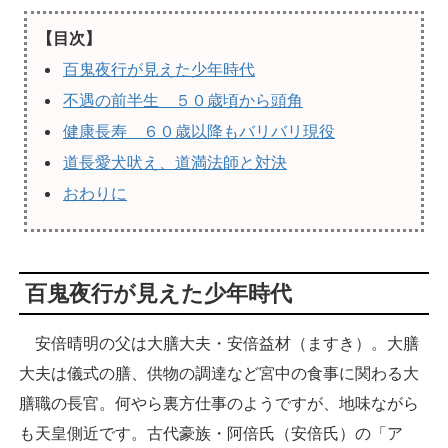
【目次】
百鬼夜行が見えた少年時代
不遇の前半生 ５０歳頃から頭角
健康長寿 ６０歳以降もバリバリ現役
道長愛犬吠え、道満法師と対決
おわりに
百鬼夜行が見えた少年時代
安倍晴明の父は大膳大夫・安倍益材（ますき）。大膳
大夫は儀式の膳、供物の調達など宮中の食事に関わる大
膳職の長官。何やら裏方仕事のようですが、地味ながら
も天皇側近です。古代豪族・阿倍氏（安倍氏）の「ア