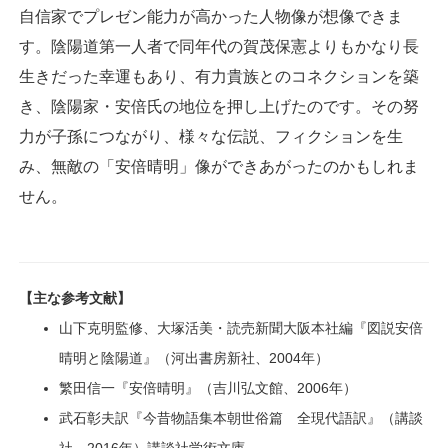
自信家でプレゼン能力が高かった人物像が想像できま
す。陰陽道第一人者で同年代の賀茂保憲よりもかなり長
生きだった幸運もあり、有力貴族とのコネクションを築
き、陰陽家・安倍氏の地位を押し上げたのです。その努
力が子孫につながり、様々な伝説、フィクションを生
み、無敵の「安倍晴明」像ができあがったのかもしれま
せん。
【主な参考文献】
山下克明監修、大塚活美・読売新聞大阪本社編『図説安倍
晴明と陰陽道』（河出書房新社、2004年）
繁田信一『安倍晴明』（吉川弘文館、2006年）
武石彰夫訳『今昔物語集本朝世俗篇 全現代語訳』（講談