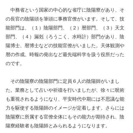
中務省という国家の中心的な省庁に陰陽寮があり、そ
の長官の陰陽頭を筆頭に事務官僚がいます。そして、技
能部門は、（１）陰陽部門、（２）暦部門、（３）天文
部門、（４）漏剋（ろうこく、水時計）部門があり、陰
陽博士、暦博士などの技能官僚がいました。天体観測や
暦の作成、時報の発出など最先端科学を扱う役所だった
のです。
その陰陽寮の陰陽部門に定員６人の陰陽師がいまし
た。業務として占いや祈禱を行いましたが、徐々に呪術
も重視されるようになり、平安時代中期には不思議な能
力を駆使する陰陽師のイメージが定着します。さらには
陰陽寮に所属する官僚全体にもその能力が期待され、陰
陽寮経験者も陰陽師とみられるようになります。