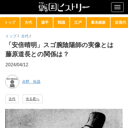
Togg
navig
トップ
古代
源平
戦国
江戸
幕末維新
近現代
トップ
/
古代
/
「安倍晴明」スゴ腕陰陽師の実像とは
藤原道長との関係は？
2024/04/12
水野 拓昌
古代
光る君へ