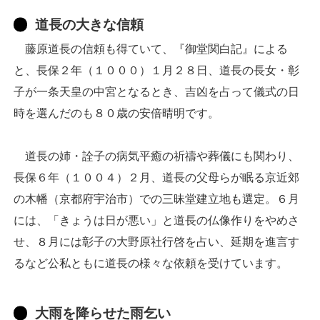
道長の大きな信頼
藤原道長の信頼も得ていて、『御堂関白記』による
と、長保２年（１０００）１月２８日、道長の長女・彰
子が一条天皇の中宮となるとき、吉凶を占って儀式の日
時を選んだのも８０歳の安倍晴明です。
道長の姉・詮子の病気平癒の祈禱や葬儀にも関わり、
長保６年（１００４）２月、道長の父母らが眠る京近郊
の木幡（京都府宇治市）での三昧堂建立地も選定。６月
には、「きょうは日が悪い」と道長の仏像作りをやめさ
せ、８月には彰子の大野原社行啓を占い、延期を進言す
るなど公私ともに道長の様々な依頼を受けています。
大雨を降らせた雨乞い