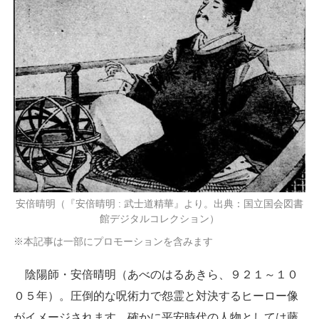
安倍晴明（『安倍晴明 : 武士道精華』より。出典：国立国会図書
館デジタルコレクション）
※本記事は一部にプロモーションを含みます
陰陽師・安倍晴明（あべのはるあきら、９２１～１０
０５年）。圧倒的な呪術力で怨霊と対決するヒーロー像
がイメージされます。確かに平安時代の人物としては藤