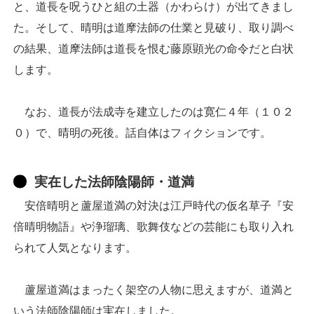
と、道長を呪うひと組の土器（かわらけ）が出てきまし
た。そして、晴明は道摩法師の仕業と見破り、取り調べ
の結果、道摩法師は道長を恨む藤原顕光の命令だと白状
します。
なお、道長が法成寺を建立したのは寛仁４年（１０２
０）で、晴明の死後。話自体はフィクションです。
実在した法師陰陽師・道満
安倍晴明と蘆屋道満の対決は江戸時代の仮名草子『安
倍晴明物語』や浄瑠璃、歌舞伎などの芸能にも取り入れ
られて人気となります。
蘆屋道満はまったく架空の人物に思えますが、道満と
いう法師陰陽師は実在しました。