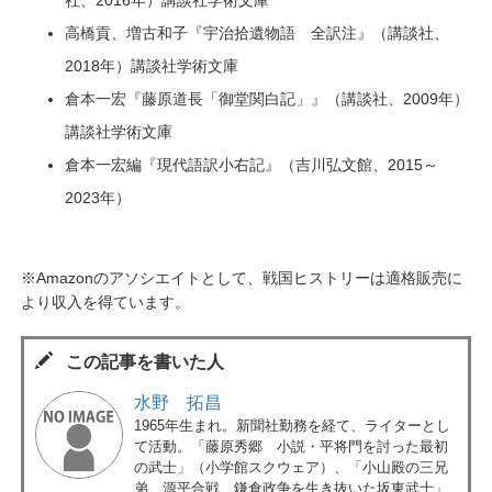
社、2016年）講談社学術文庫
高橋貢、増古和子『宇治拾遺物語 全訳注』（講談社、
2018年）講談社学術文庫
倉本一宏『藤原道長「御堂関白記」』（講談社、2009年）
講談社学術文庫
倉本一宏編『現代語訳小右記』（吉川弘文館、2015～
2023年）
※Amazonのアソシエイトとして、戦国ヒストリーは適格販売に
より収入を得ています。
この記事を書いた人
水野 拓昌
1965年生まれ。新聞社勤務を経て、ライターとし
て活動。「藤原秀郷 小説・平将門を討った最初
の武士」（小学館スクウェア）、「小山殿の三兄
弟 源平合戦、鎌倉政争を生き抜いた坂東武士」