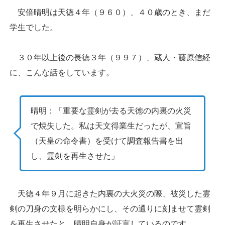
安倍晴明は天徳４年（９６０）、４０歳のとき、まだ
学生でした。
３０年以上後の長徳３年（９９７）、蔵人・藤原信経
に、こんな話をしています。
晴明：「重要な霊剣が去る天徳の内裏の火災
で焼失した。私は天文得業生だったが、宣旨
（天皇の命令書）を受けて調査報告書を出
し、霊剣を再生させた」
天徳４年９月に起きた内裏の大火災の際、被災した霊
剣の刀身の文様を明らかにし、その通りに刻ませて霊剣
を再生させたと、晴明自身が証言しているのです。