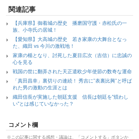
関連記事
【兵庫県】御着城の歴史 播磨国守護・赤松氏の一
族、小寺氏の居城！
【愛知県】大高城の歴史 若き家康の大舞台となっ
た、織田 vs 今川の激戦地！
家康の楯となり、討死した夏目広次（吉信）に忠誠の
心を見る
戦国の世に翻弄された天正遣欧少年使節の数奇な運命
「真田昌幸」裏切りの連続！ 秀吉に"表裏比興"と呼ば
れた男の激動の生涯とは
織田信長が実施した朝廷支援 信長は朝廷を”煩わし
い”とは感じていなかった？
コメント欄
※この記事に関する感想・議論は、「コメントする」ボタンか