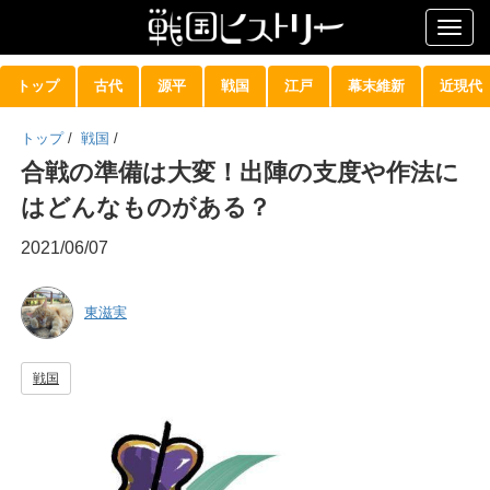
Togg
navig
トップ
古代
源平
戦国
江戸
幕末維新
近現代
トップ
/
戦国
/
合戦の準備は大変！出陣の支度や作法に
はどんなものがある？
2021/06/07
東滋実
戦国