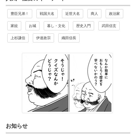
豊臣兄弟！
戦国大名
近世大名
商人
政治家
家紋
お城
暮し・文化
歴史入門
武田信玄
上杉謙信
伊達政宗
織田信長
お知らせ