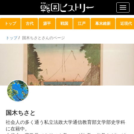
Togg
navig
トップ
古代
源平
戦国
江戸
幕末維新
近現代
トップ
/
国木ちさとさんのページ
国木ちさと
社会人の多く通う私立法政大学通信教育部文学部史学科
に在籍中。