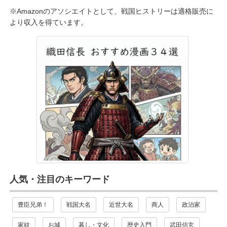
※Amazonのアソシエイトとして、戦国ヒストリーは適格販売に
より収入を得ています。
人気・注目のキーワード
豊臣兄弟！
戦国大名
近世大名
商人
政治家
家紋
お城
暮し・文化
歴史入門
武田信玄