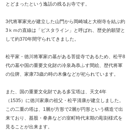
とどまったという逸話の残るお寺です。
3代将軍家光が建立した山門から岡崎城と大樹寺を結ぶ約
3ｋｍの直線は「ピスタライン」と呼ばれ、歴史的願望と
して約370年間守られてきました。
松平家・徳川将軍家の墓がある菩提寺であるため、松平8
代の墓や国の重要文化財の冷泉為恭ふす間絵、歴代将軍
の位牌、家康73歳の時の木像などが祀られています。
また、国の重要文化財である多宝塔は、天文4年
（1535）に徳川家康の祖父・松平清康が建立しました。
この二重の塔は、1層が方形で2層が円形という構造で出
来ており、蟇股・拳鼻などの室町時代末期の彫刻様式を
見ることが出来ます。