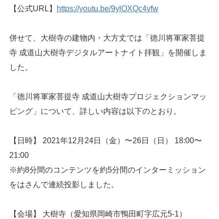
【公式URL】
https://youtu.be/9ylOXQc4vfw
併せて、大樹寺の建物内・大方丈では「徳川将軍家菩提
寺 成道山大樹寺デジタルアートナイト拝観」を開催しま
した。
「徳川将軍家菩提寺 成道山大樹寺プロジェクションマッ
ピング」について、詳しい内容は以下のとおり。
【日時】 2021年12月24日（金）〜26日（日） 18:00〜
21:00
※約8分間のコンテンツを約5分間のインターミッション
をはさんで連続投影しました。
【会場】 大樹寺（愛知県岡崎市鴨田町字広元5-1）