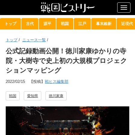
Togg
navig
トップ
古代
源平
戦国
江戸
幕末維新
近現代
トップ
/
ニュース一覧
/
公式記録動画公開！徳川家康ゆかりの寺
院・大樹寺で史上初の大規模プロジェク
ションマッピング
2022/02/15
【投稿】
戦ヒス編集部
戦国
愛知県
徳川家康