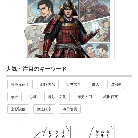
人気・注目のキーワード
豊臣兄弟！
戦国大名
近世大名
商人
政治家
家紋
お城
暮し・文化
歴史入門
武田信玄
上杉謙信
伊達政宗
織田信長