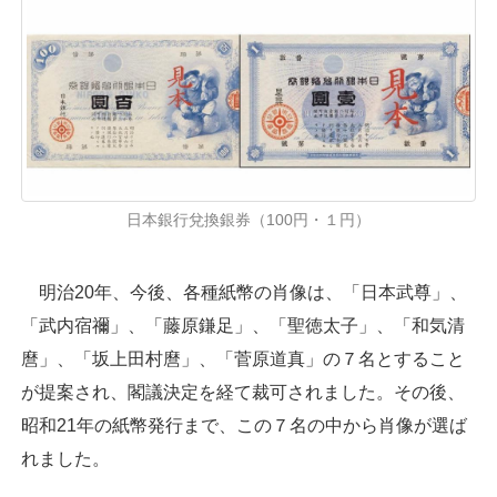
日本銀行兌換銀券（100円・１円）
明治20年、今後、各種紙幣の肖像は、「日本武尊」、
「武内宿禰」、「藤原鎌足」、「聖徳太子」、「和気清
麿」、「坂上田村麿」、「菅原道真」の７名とすること
が提案され、閣議決定を経て裁可されました。その後、
昭和21年の紙幣発行まで、この７名の中から肖像が選ば
れました。