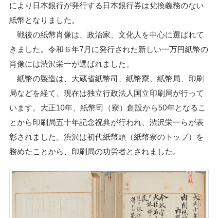
により日本銀行が発行する日本銀行券は兌換義務のない
紙幣となりました。
戦後の紙幣肖像は、政治家、文化人を中心に選ばれて
きました。令和６年7月に発行された新しい一万円紙幣の
肖像には渋沢栄一が選ばれました。
紙幣の製造は、大蔵省紙幣司、紙幣寮、紙幣局、印刷
局などを経て、現在は独立行政法人国立印刷局が行って
います。大正10年、紙幣司（寮）創設から50年となるこ
とから印刷局五十年記念祝典が行われ、渋沢栄一らが表
彰されました。渋沢は初代紙幣頭（紙幣寮のトップ）を
務めたことから、印刷局の功労者とされました。