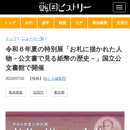
Togg
navig
トップ
古代
源平
戦国
江戸
幕末維新
近現代
トップ
/
ニュース一覧
/
令和６年夏の特別展「お札に描かれた人
物－公文書で見る紙幣の歴史－」国立公
文書館で開催
2024/07/16
【投稿】
戦ヒス編集部
幕末維新
近現代
東京都