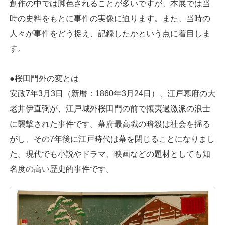
創作の中では脚色されることが多いですが、本展では当
時の史料をもとに事件の実像に迫ります。また、当時の
人々が事件をどう捉え、記録したかという点に着目しま
す。
●桜田門外の変とは
安政7年3月3日（新暦：1860年3月24日）、江戸幕府の大
老井伊直弼が、江戸城外桜田門の前で攘夷過激派の浪士
に襲撃された事件です。幕府最高職の暗殺は社会を揺る
がし、その7年後に江戸時代は幕を閉じることになりまし
た。現代でも小説やドラマ、映画などの題材としても知
名度の高い歴史的事件です。