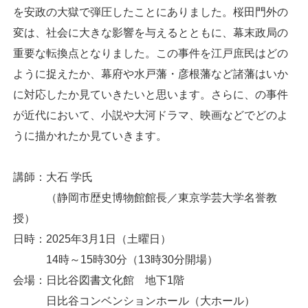
を安政の大獄で弾圧したことにありました。桜田門外の
変は、社会に大きな影響を与えるとともに、幕末政局の
重要な転換点となりました。この事件を江戸庶民はどの
ように捉えたか、幕府や水戸藩・彦根藩など諸藩はいか
に対応したか見ていきたいと思います。さらに、の事件
が近代において、小説や大河ドラマ、映画などでどのよ
うに描かれたか見ていきます。
講師：大石 学氏
（静岡市歴史博物館館長／東京学芸大学名誉教
授）
日時：2025年3月1日（土曜日）
14時～15時30分（13時30分開場）
会場：日比谷図書文化館 地下1階
日比谷コンベンションホール（大ホール）