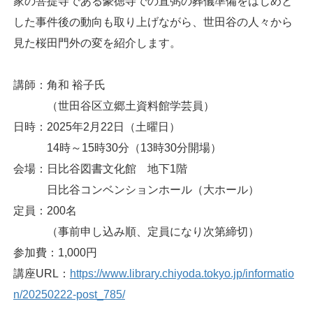
家の菩提寺である豪徳寺での直弼の葬儀準備をはじめと
した事件後の動向も取り上げながら、世田谷の人々から
見た桜田門外の変を紹介します。
講師：角和 裕子氏
（世田谷区立郷土資料館学芸員）
日時：2025年2月22日（土曜日）
14時～15時30分（13時30分開場）
会場：日比谷図書文化館 地下1階
日比谷コンベンションホール（大ホール）
定員：200名
（事前申し込み順、定員になり次第締切）
参加費：1,000円
講座URL：
https://www.library.chiyoda.tokyo.jp/informatio
n/20250222-post_785/