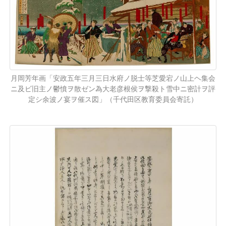
月岡芳年画「安政五年三月三日水府ノ脱士等芝愛宕ノ山上ヘ集会
ニ及ビ旧主ノ鬱憤ヲ散ゼン為大老彦根侯ヲ撃殺ト雪中ニ密計ヲ評
定シ余波ノ宴ヲ催ス図」（千代田区教育委員会寄託）