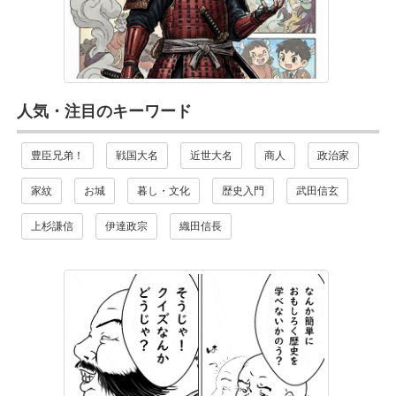
人気・注目のキーワード
豊臣兄弟！
戦国大名
近世大名
商人
政治家
家紋
お城
暮し・文化
歴史入門
武田信玄
上杉謙信
伊達政宗
織田信長