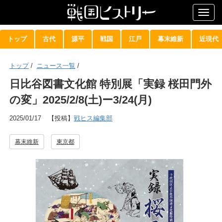
Togg
navig
トップ
古代
源平
戦国
江戸
幕末維新
近現代
トップ
/
ニュース一覧
/
日比谷図書文化館 特別展「実録 桜田門外
の変」2025/2/8(土)ー3/24(月)
2025/01/17
【投稿】
戦ヒス編集部
幕末維新
東京都