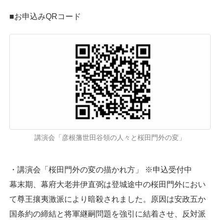
■お申込みQRコード
講演会「彦根藩世田谷領の人々と桜田門外の変」
・講演会「桜田門外の変の描かれ方」 ※申込受付中
幕末期、幕府大老井伊直弼は登城途中の桜田門外におい
て尊王攘夷激派により暗殺されました。原因は安政五か
国条約の締結と将軍継嗣問題を強引に結着させ、反対派