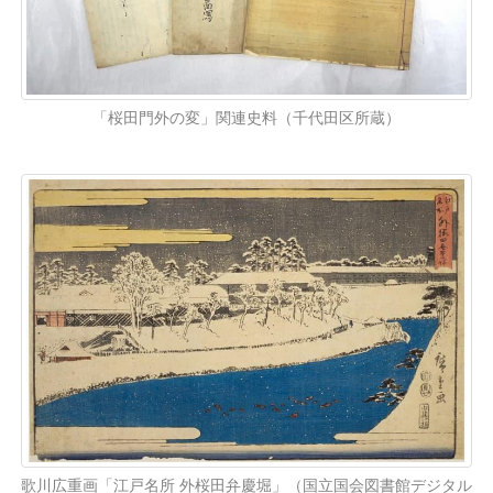
「桜田門外の変」関連史料（千代田区所蔵）
歌川広重画「江戸名所 外桜田弁慶堀」（国立国会図書館デジタル