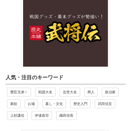
人気・注目のキーワード
豊臣兄弟！
戦国大名
近世大名
商人
政治家
家紋
お城
暮し・文化
歴史入門
武田信玄
上杉謙信
伊達政宗
織田信長