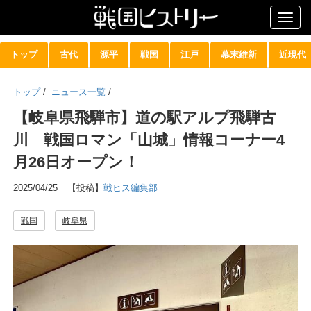
Togg
navig
トップ
古代
源平
戦国
江戸
幕末維新
近現代
トップ
/
ニュース一覧
/
【岐阜県飛騨市】道の駅アルプ飛騨古
川 戦国ロマン「山城」情報コーナー4
月26日オープン！
2025/04/25
【投稿】
戦ヒス編集部
戦国
岐阜県