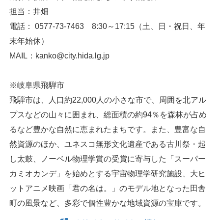
担当：井畑
電話： 0577-73-7463 8:30～17:15（土、日・祝日、年
末年始休）
MAIL：kanko@city.hida.lg.jp
※岐阜県飛騨市
飛騨市は、人口約22,000人の小さな市で、周囲を北アル
プスなどの山々に囲まれ、総面積の約94％を森林が占め
るなど豊かな自然に恵まれたまちです。また、豊富な自
然資源のほか、ユネスコ無形文化遺産である古川祭・起
し太鼓、ノーベル物理学賞の受賞に寄与した「スーパー
カミオカンデ」を始めとする宇宙物理学研究施設、大ヒ
ットアニメ映画「君の名は。」のモデル地となった田舎
町の風景など、多彩で個性豊かな地域資源の宝庫です。