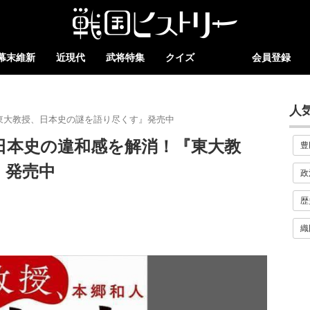
幕末維新
近現代
武将特集
クイズ
会員登録
人
東大教授、日本史の謎を語り尽くす』発売中
日本史の違和感を解消！『東大教
豊
』発売中
政
歴
織