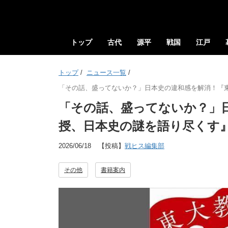
トップ
古代
源平
戦国
江戸
トップ
/
ニュース一覧
/
「その話、盛ってないか？」日本史の違和感を解消！『
「その話、盛ってないか？」
授、日本史の謎を語り尽くす
2026/06/18
【投稿】
戦ヒス編集部
その他
書籍案内