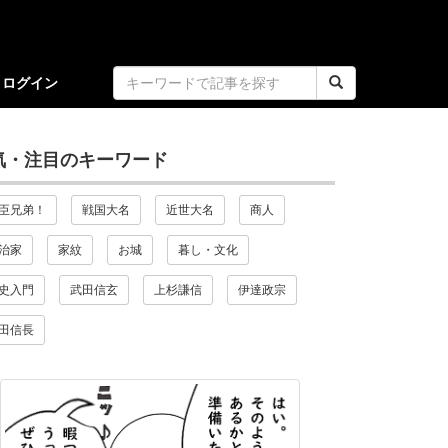
ログイン
気・注目のキーワード
臣兄弟！
戦国大名
近世大名
商人
治家
家紋
お城
暮し・文化
史入門
武田信玄
上杉謙信
伊達政宗
田信長