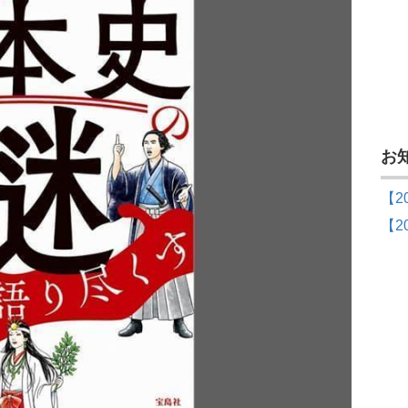
お
【2
【2