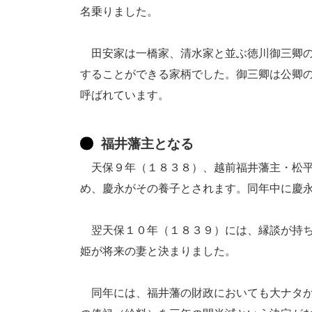
名乗りました。
田安家は一橋家、清水家と並ぶ徳川御三卿の
することができる家柄でした。御三卿は公卿
呼ばれています。
福井藩主となる
天保９年（１８３８）、越前福井藩主・松平
め、慶永がその養子とされます。同年中に慶
翌天保１０年（１８３９）には、縁談が持ち
姫が将来の妻と決まりました。
同年には、福井藩の財政においても大ナタが