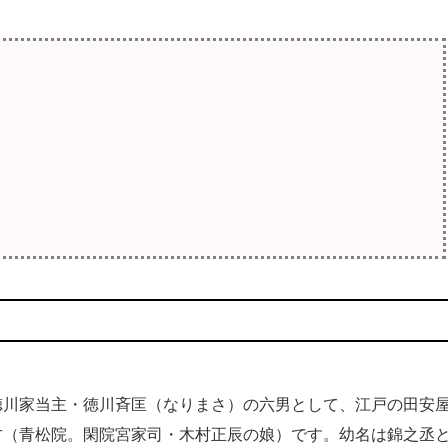
川家当主・徳川斉匡（なりまさ）の六男として、江戸の田安
方（青松院。閑院宮家司・木村正辰の娘）です。幼名は錦之丞