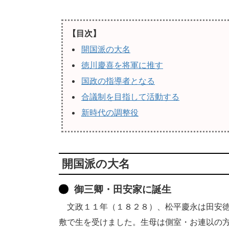
【目次】
開国派の大名
徳川慶喜を将軍に推す
国政の指導者となる
合議制を目指して活動する
新時代の調整役
開国派の大名
御三卿・田安家に誕生
文政１１年（１８２８）、松平慶永は田安徳
敷で生を受けました。生母は側室・お連以の