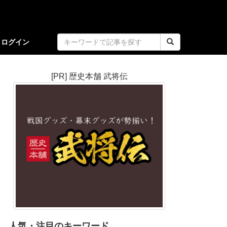
ログイン
[PR] 歴史本舗 武将伝
人気・注目のキーワード