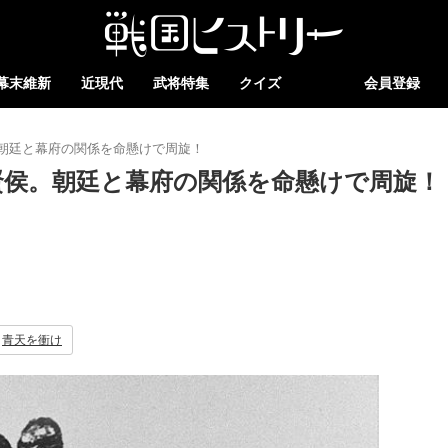
幕末維新
近現代
武将特集
クイズ
会員登録
朝廷と幕府の関係を命懸けで周旋！
賢侯。朝廷と幕府の関係を命懸けで周旋！
青天を衝け