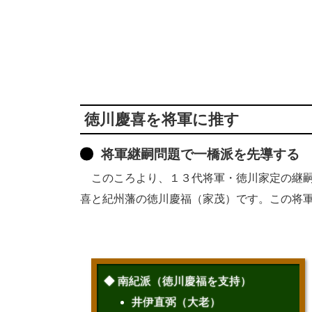
徳川慶喜を将軍に推す
将軍継嗣問題で一橋派を先導する
このころより、１３代将軍・徳川家定の継嗣
喜と紀州藩の徳川慶福（家茂）です。この将
◆ 南紀派（徳川慶福を支持）
井伊直弼（大老）