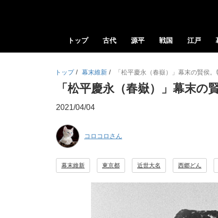
トップ
古代
源平
戦国
江戸
トップ
/
幕末維新
/
「松平慶永（春嶽）」幕末の賢侯。
「松平慶永（春嶽）」幕末の
2021/04/04
コロコロさん
幕末維新
東京都
近世大名
西郷どん