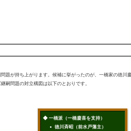
問題が持ち上がります。候補に挙がったのが、一橋家の徳川
軍継嗣問題の対立構図は以下のとおりです。
◆ 一橋派（一橋慶喜を支持）
徳川斉昭（前水戸藩主）