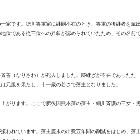
一家です。徳川将軍家に継嗣不在のとき、将軍の後継者を輩
の地位である従三位への昇叙が認められていたため、その名前
斉善（なりさわ）が死去しました。跡継ぎが不在であったた
永は元服を果たし、十一歳の若さで藩主となりました。
上がります。ここで肥後国熊本藩の藩主・細川斉護の三女・
振われています。藩主慶永の出費五年間の削減をはじめ、藩