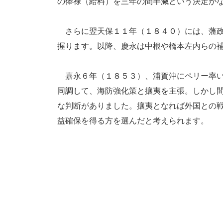
の俸禄（給料）を三年の間半減という決定が
さらに翌天保１１年（１８４０）には、藩政
握ります。以降、慶永は中根や橋本左内らの
嘉永６年（１８５３）、浦賀沖にペリー率い
同調して、海防強化策と攘夷を主張。しかし
な判断がありました。攘夷となれば外国との
益確保を得る方を選んだと考えられます。