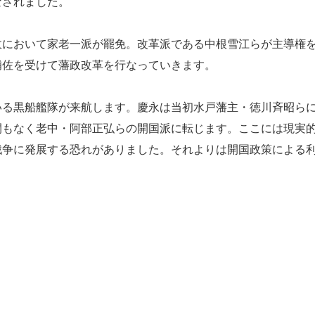
なされました。
において家老一派が罷免。改革派である中根雪江らが主導権
補佐を受けて藩政改革を行なっていきます。
る黒船艦隊が来航します。慶永は当初水戸藩主・徳川斉昭ら
間もなく老中・阿部正弘らの開国派に転じます。ここには現実
戦争に発展する恐れがありました。それよりは開国政策による