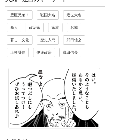
豊臣兄弟！
戦国大名
近世大名
商人
政治家
家紋
お城
暮し・文化
歴史入門
武田信玄
上杉謙信
伊達政宗
織田信長