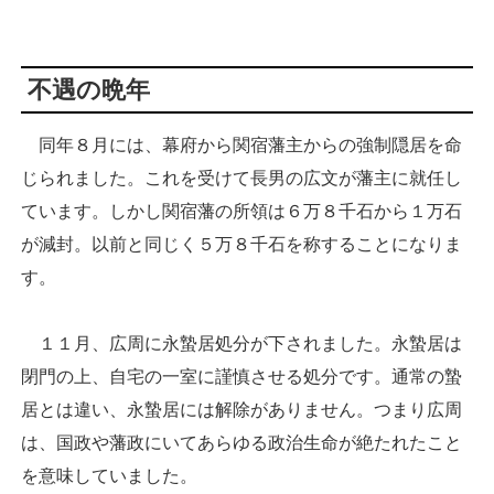
不遇の晩年
同年８月には、幕府から関宿藩主からの強制隠居を命
じられました。これを受けて長男の広文が藩主に就任し
ています。しかし関宿藩の所領は６万８千石から１万石
が減封。以前と同じく５万８千石を称することになりま
す。
１１月、広周に永蟄居処分が下されました。永蟄居は
閉門の上、自宅の一室に謹慎させる処分です。通常の蟄
居とは違い、永蟄居には解除がありません。つまり広周
は、国政や藩政にいてあらゆる政治生命が絶たれたこと
を意味していました。