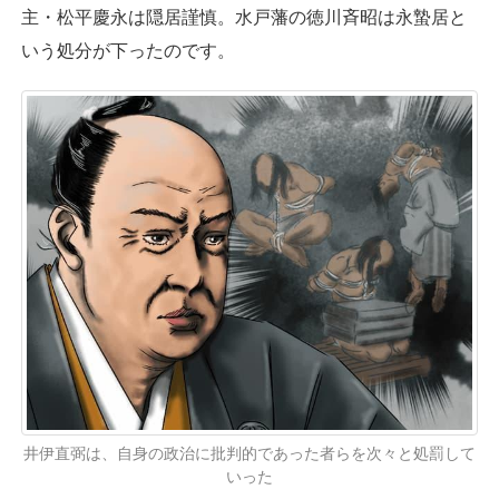
主・松平慶永は隠居謹慎。水戸藩の徳川斉昭は永蟄居と
いう処分が下ったのです。
井伊直弼は、自身の政治に批判的であった者らを次々と処罰して
いった