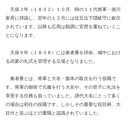
天保３年（１８３２）１０月、時の１１代将軍・徳川
家斉に拝謁し、翌年の１２月には従五位下隠岐守に叙任
されています。以降も広周は順調に官歴を重ねていくこ
とになります。
天保９年（１８３８）には奏者番を拝命。城中におけ
る武家の礼式を管理する立場となりました。
奏者番とは、将軍と大名・旗本の取次を行う役職で
す。将軍の御前で元服を行う大名や、その世子に礼法を
享受する任務も負っていました。譜代大名にとって多く
の場合は初任の役職です。しかしその重要な役目柄、大
目付と並ぶほどの重職と認識されていました。