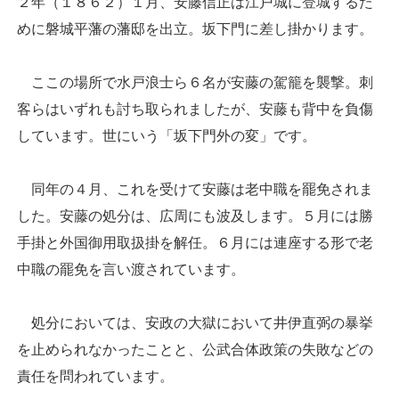
２年（１８６２）１月、安藤信正は江戸城に登城するた
めに磐城平藩の藩邸を出立。坂下門に差し掛かります。
ここの場所で水戸浪士ら６名が安藤の駕籠を襲撃。刺
客らはいずれも討ち取られましたが、安藤も背中を負傷
しています。世にいう「坂下門外の変」です。
同年の４月、これを受けて安藤は老中職を罷免されま
した。安藤の処分は、広周にも波及します。５月には勝
手掛と外国御用取扱掛を解任。６月には連座する形で老
中職の罷免を言い渡されています。
処分においては、安政の大獄において井伊直弼の暴挙
を止められなかったことと、公武合体政策の失敗などの
責任を問われています。