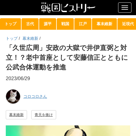
Togg
navig
トップ
古代
源平
戦国
江戸
幕末維新
近現代
トップ
/
幕末維新
/
「久世広周」安政の大獄で井伊直弼と対
立！？老中首座として安藤信正とともに
公武合体運動を推進
2023/06/29
コロコロさん
幕末維新
青天を衝け