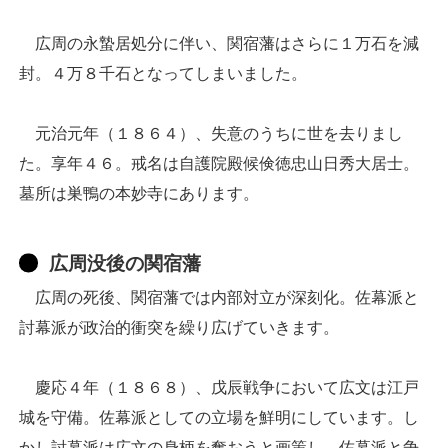
広周の永蟄居処分に伴い、関宿藩はさらに１万石を減
封。４万８千石となってしまいました。
元治元年（１８６４）、失意のうちに世を去りまし
た。享年４６。戒名は自護院殿候倹徳忠山日秀大居士。
墓所は巣鴨の本妙寺にあります。
広周没後の関宿藩
広周の死後、関宿藩では内部対立が深刻化。佐幕派と
討幕派が政治的衝突を繰り広げていきます。
慶応４年（１８６８）、戊辰戦争において広文は江戸
城を守備。佐幕派としての立場を鮮明にしています。し
かし討幕派は広文の身柄を奪おうと画策し、佐幕派と争