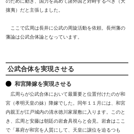
のために動き、国力を高めて諸外国と対峙するべき（大
攘夷）だと主張しました。
ここで広周は長井に公武の周旋活動を依頼。長州藩の
藩論は公武合体論となっています。
公武合体を実現させる
和宮降嫁を実現させる
広周らが公武合体において最重要と位置付けたのが和
宮（孝明天皇の妹）降嫁でした。同年１１月には、和宮
内親王が江戸城内の清水徳川家屋敷に入ります。このと
き、広周と安藤は朝廷の岩倉具視らと会見。岩倉はここ
で「幕府が和宮を人質にして、天皇に譲位を迫るつも