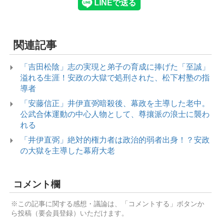
関連記事
「吉田松陰」志の実現と弟子の育成に捧げた「至誠」
溢れる生涯！安政の大獄で処刑された、松下村塾の指
導者
「安藤信正」井伊直弼暗殺後、幕政を主導した老中。
公武合体運動の中心人物として、尊攘派の浪士に襲わ
れる
「井伊直弼」絶対的権力者は政治的弱者出身！？安政
の大獄を主導した幕府大老
コメント欄
※この記事に関する感想・議論は、「コメントする」ボタンか
ら投稿（要会員登録）いただけます。