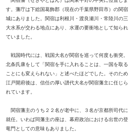
関宿藩（せきやどはん）は関東平野の中央に位置しま
す。藩庁は下総国葛飾郡（現在の千葉県野田市）の関宿
城にありました。関宿は利根川・渡良瀬川・常陸川の三
大水系が交わる地点にあり、水運の要衝地として知られ
ていました。
戦国時代には、戦国大名が関宿を巡って何度も衝突。
北条氏康をして「関宿を手に入れることは、一国を取る
ことにも変えられない」と述べたほどでした。そのため
江戸開府後は、信任の厚い譜代大名が関宿藩主に任じら
れています。
関宿藩主のうち２２名が老中に、３名が京都所司代に
就任。いわば同藩主の座は、幕府政治における出世の登
竜門としての意味もありました。