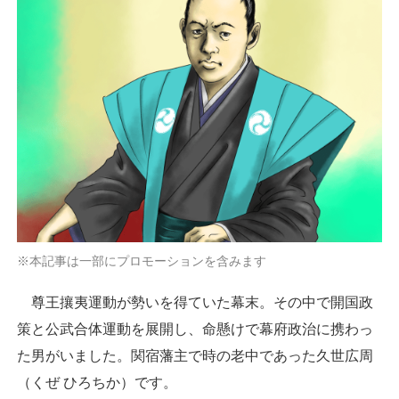
※本記事は一部にプロモーションを含みます
尊王攘夷運動が勢いを得ていた幕末。その中で開国政
策と公武合体運動を展開し、命懸けで幕府政治に携わっ
た男がいました。関宿藩主で時の老中であった久世広周
（くぜ ひろちか）です。