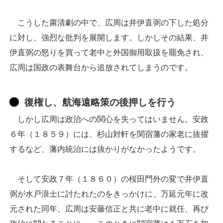
こうした粛清劇の中で、広周は井伊直弼の下した処分
に対し、強烈な批判を展開します。しかしその結果、井
伊直弼の怒りを買って老中と外国御用取扱を罷免され、
広周は国政の表舞台から追放されてしまうのです。
復権し、航海遠略策の後押しを行う
しかし広周は政治への関心を失ってはいません。安政
６年（１８５９）には、杉山対軒を関宿藩の家老に抜擢
するなど、藩内統治には抜かりがなかったようです。
そして安政７年（１８６０）の桜田門外の変で井伊直
弼が水戸浪士に討たれたのをきっかけに、万延元年に改
元された同年、広周は安藤信正と共に老中に就任、再び