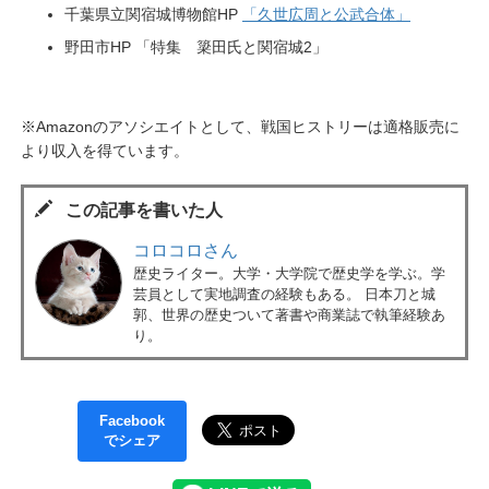
千葉県立関宿城博物館HP
「久世広周と公武合体」
野田市HP 「特集 簗田氏と関宿城2」
※Amazonのアソシエイトとして、戦国ヒストリーは適格販売に
より収入を得ています。
この記事を書いた人
コロコロさん
歴史ライター。大学・大学院で歴史学を学ぶ。学
芸員として実地調査の経験もある。 日本刀と城
郭、世界の歴史ついて著書や商業誌で執筆経験あ
り。
Facebook
でシェア