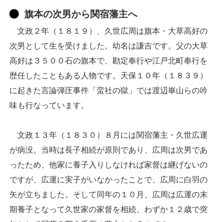
旗本の次男から関宿藩主へ
文政２年（１８１９）、久世広周は旗本・大草高好の
次男として生を受けました。幼名は謙吉です。父の大草
高好は３５００石の旗本で、勘定奉行や江戸北町奉行を
歴任したこともある人物です。天保１０年（１８３９）
に起きた言論弾圧事件「蛮社の獄」では渡辺崋山らの吟
味も行なっています。
文政１３年（１８３０）８月には関宿藩主・久世広運
が病没。当時は長子相続が原則であり、広周は次男であ
ったため、他家に養子入りしなければ家督は継げないの
ですが、広運に実子がいなかったことで、広周に白羽の
矢が立ちました。そして同年の１０月、広周は広運の末
期養子となって久世家の家督を相続、わずか１２歳で突