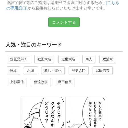
※誤字脱字等のご指摘は編集部で迅速に対応するため、
[こちら
の専用窓口]
から直接お知らせいただけますと幸いです。
コメントする
人気・注目のキーワード
豊臣兄弟！
戦国大名
近世大名
商人
政治家
家紋
お城
暮し・文化
歴史入門
武田信玄
上杉謙信
伊達政宗
織田信長