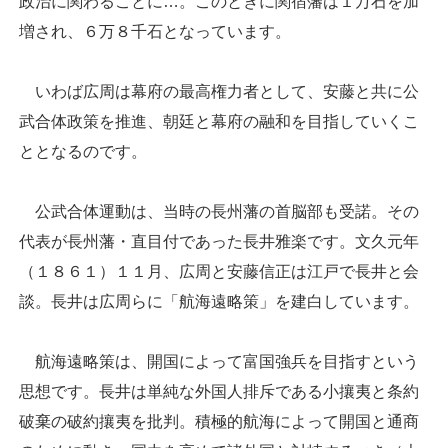
政治に関わることに…。このときに関宿藩は１万石を加
増され、６万８千石となっています。
いわば広周は幕府の最高権力者として、安藤と共に公
武合体政策を推進、朝廷と幕府の融和を目指していくこ
ととなるのです。
公武合体運動は、当時の長州藩の首脳部も受諾。その
代表が長州藩・直目付であった長井雅楽です。文久元年
（１８６１）１１月、広周と安藤信正は江戸で長井と会
談。長井は広周らに「航海遠略策」を建白しています。
航海遠略策は、開国によって富国強兵を目指すという
思想です。長井は単純な外国人排斥である小攘夷と条約
破棄の破約攘夷を批判。積極的航海によって開国と通商