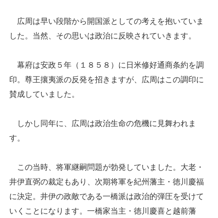
広周は早い段階から開国派としての考えを抱いていま
した。当然、その思いは政治に反映されていきます。
幕府は安政５年（１８５８）に日米修好通商条約を調
印。尊王攘夷派の反発を招きますが、広周はこの調印に
賛成していました。
しかし同年に、広周は政治生命の危機に見舞われま
す。
この当時、将軍継嗣問題が勃発していました。大老・
井伊直弼の裁定もあり、次期将軍を紀州藩主・徳川慶福
に決定。井伊の政敵である一橋派は政治的弾圧を受けて
いくことになります。一橋家当主・徳川慶喜と越前藩