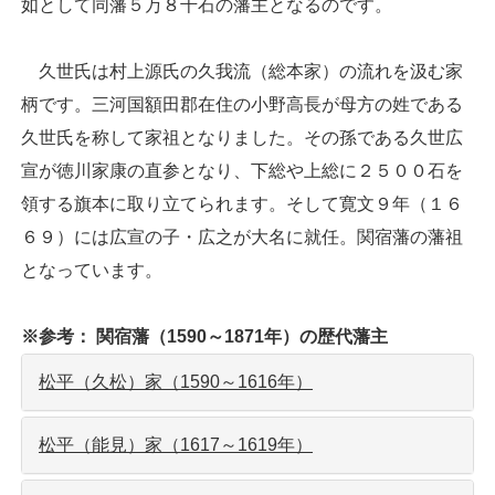
如として同藩５万８千石の藩主となるのです。
久世氏は村上源氏の久我流（総本家）の流れを汲む家
柄です。三河国額田郡在住の小野高長が母方の姓である
久世氏を称して家祖となりました。その孫である久世広
宣が徳川家康の直参となり、下総や上総に２５００石を
領する旗本に取り立てられます。そして寛文９年（１６
６９）には広宣の子・広之が大名に就任。関宿藩の藩祖
となっています。
※参考： 関宿藩（1590～1871年）の歴代藩主
松平（久松）家（1590～1616年）
松平（能見）家（1617～1619年）