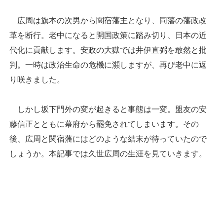
広周は旗本の次男から関宿藩主となり、同藩の藩政改
革を断行。老中になると開国政策に踏み切り、日本の近
代化に貢献します。安政の大獄では井伊直弼を敢然と批
判。一時は政治生命の危機に瀕しますが、再び老中に返
り咲きました。
しかし坂下門外の変が起きると事態は一変。盟友の安
藤信正とともに幕府から罷免されてしまいます。その
後、広周と関宿藩にはどのような結末が待っていたので
しょうか。本記事では久世広周の生涯を見ていきます。