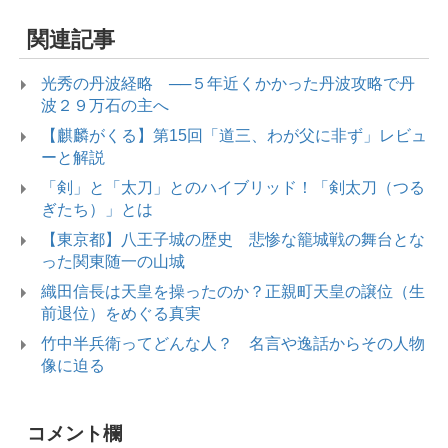
関連記事
光秀の丹波経略 ──５年近くかかった丹波攻略で丹
波２９万石の主へ
【麒麟がくる】第15回「道三、わが父に非ず」レビュ
ーと解説
「剣」と「太刀」とのハイブリッド！「剣太刀（つる
ぎたち）」とは
【東京都】八王子城の歴史 悲惨な籠城戦の舞台とな
った関東随一の山城
織田信長は天皇を操ったのか？正親町天皇の譲位（生
前退位）をめぐる真実
竹中半兵衛ってどんな人？ 名言や逸話からその人物
像に迫る
コメント欄