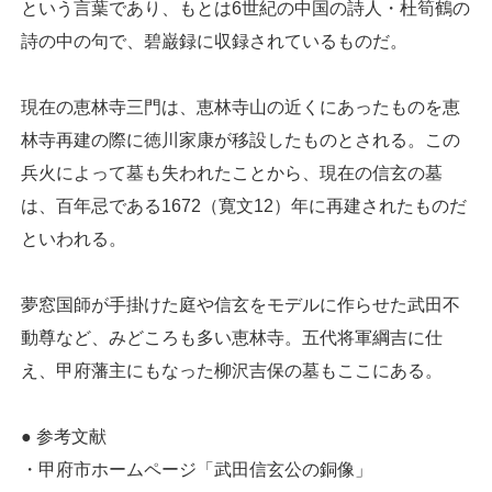
という言葉であり、もとは6世紀の中国の詩人・杜筍鶴の
詩の中の句で、碧巌録に収録されているものだ。
現在の恵林寺三門は、恵林寺山の近くにあったものを恵
林寺再建の際に徳川家康が移設したものとされる。この
兵火によって墓も失われたことから、現在の信玄の墓
は、百年忌である1672（寛文12）年に再建されたものだ
といわれる。
夢窓国師が手掛けた庭や信玄をモデルに作らせた武田不
動尊など、みどころも多い恵林寺。五代将軍綱吉に仕
え、甲府藩主にもなった柳沢吉保の墓もここにある。
● 参考文献
・甲府市ホームページ「武田信玄公の銅像」