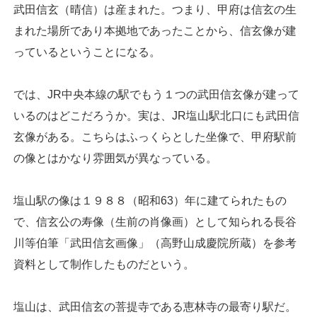
武田信玄（晴信）は産まれた。つまり、甲府は信玄の生
まれた場所であり本拠地であったことから、信玄像が建
っているということになる。
では、JR中央本線の駅でもう１つの武田信玄像が建って
いるのはどこだろうか。実は、JR塩山駅北口にも武田信
玄像がある。こちらはふっくらとした坐像で、甲府駅前
の像とはかなり雰囲気が異なっている。
塩山駅の像は１９８８（昭和63）年に建てられたもの
で、信玄公の寿像（生前の肖像画）として知られる長谷
川等伯筆「武田信玄画像」（高野山成慶院所蔵）を参考
資料として制作したものだという。
塩山は、武田信玄の菩提寺である恵林寺の最寄り駅だ。