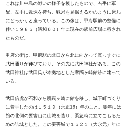
これは川中島の戦いの様子を模したもので、右手に軍
配、左手に数珠を持ち、戦局を見据えるかのように床几
にどっかりと座っている。この像は、甲府駅前の整備に
伴い１９８５（昭和６０）年に現在の駅前広場に移され
たものだ。
甲府の街は、甲府駅の北口から北に向かって真っすぐに
武田通りが伸びており、その先に武田神社がある。この
武田神社は武田氏が本拠地とした躑躅ヶ崎館跡に建って
いる。
武田信虎が石和から躑躅ヶ崎に館を移し、城下町づくり
に着手したのは１５１９（永正16）年のこと。翌年には
館の北側の要害山に山城を造り、緊急時に立てこもるた
めの詰城とした。この要害城で１５２１（大永元）年に