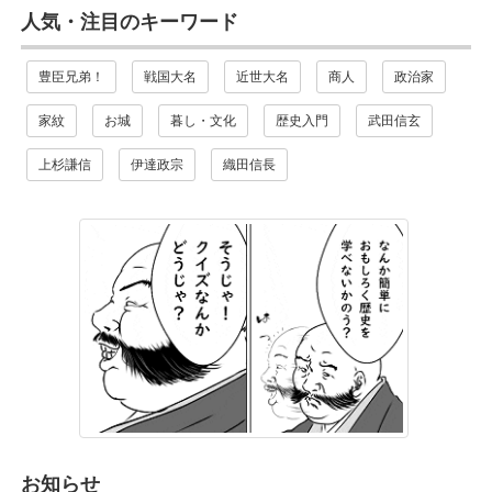
人気・注目のキーワード
豊臣兄弟！
戦国大名
近世大名
商人
政治家
家紋
お城
暮し・文化
歴史入門
武田信玄
上杉謙信
伊達政宗
織田信長
お知らせ