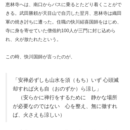
恵林寺へは、南口からバスに乗るとたどり着くことがで
きる。武田勝頼が天目山で自刃した翌月、恵林寺は織田
軍の焼き討ちに遭った。住職の快川紹喜国師をはじめ、
寺に身を寄せていた僧俗約100人が三門に封じ込めら
れ、火が放たれたという。
この時、快川国師が言ったのが、
「安禅必ずしも山水を須（もち）いず 心頭滅
却すれば火も自（おのずか）ら涼し」
（安らかに禅行をするために 静かな場所
が必要なのではない 心を整え、無に徹すれ
ば、火さえも涼しい）