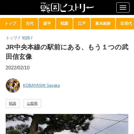
Togg
navig
トップ
古代
源平
戦国
江戸
幕末維新
近現代
トップ
/
戦国
/
JR中央本線の駅前にある、もう１つの武
田信玄像
2022/02/10
KOBAYASHI Sayaka
戦国
山梨県