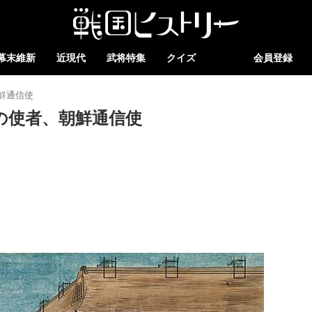
幕末維新
近現代
武将特集
クイズ
会員登録
鮮通信使
の使者、朝鮮通信使