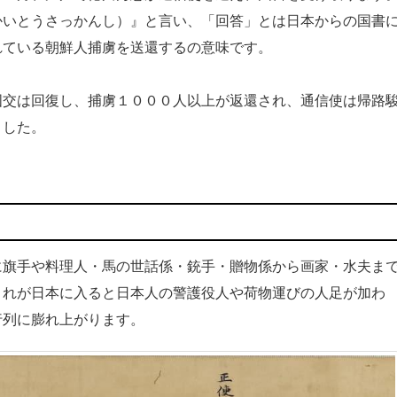
かいとうさっかんし）』と言い、「回答」とは日本からの国書
れている朝鮮人捕虜を送還するの意味です。
交は回復し、捕虜１０００人以上が返還され、通信使は帰路
ました。
旗手や料理人・馬の世話係・銃手・贈物係から画家・水夫ま
これが日本に入ると日本人の警護役人や荷物運びの人足が加わ
行列に膨れ上がります。