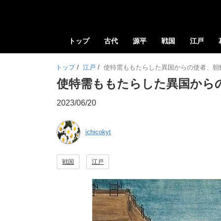
トップ
古代
源平
戦国
江戸
トップ
/
江戸
/
使特需ももたらした異国からの使者、朝
使特需ももたらした異国から
2023/06/20
ichicokyt
戦国
江戸