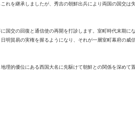
これを継承しましたが、秀吉の朝鮮出兵により両国の国交は
に国交の回復と通信使の再開を打診します。室町時代末期に
・日明貿易の実権を握るようになり、それが一層室町幕府の威
地理的優位にある西国大名に先駆けて朝鮮との関係を深めて