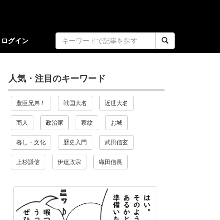
ログイン
人気・注目のキーワード
豊臣兄弟！
戦国大名
近世大名
商人
政治家
家紋
お城
暮し・文化
歴史入門
武田信玄
上杉謙信
伊達政宗
織田信長