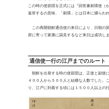
この時の使節団を正式には『回答兼刷環使（
返答するの意味、「刷環」とは日本に捕らわ
この再開朝鮮通信使の来日により、日朝の国
府に寄って家康に謁見するなど来日は成功し
通信使一行の江戸までのルート
朝鮮を出発する時の使節団は、正使と副使に
４００人から５００人と結構な人数でした。
り、江戸に到着する頃には１５００人以上の