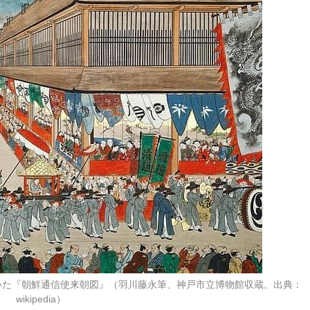
いた『朝鮮通信使来朝図』（羽川藤永筆、神戸市立博物館収蔵。出典：
wikipedia）