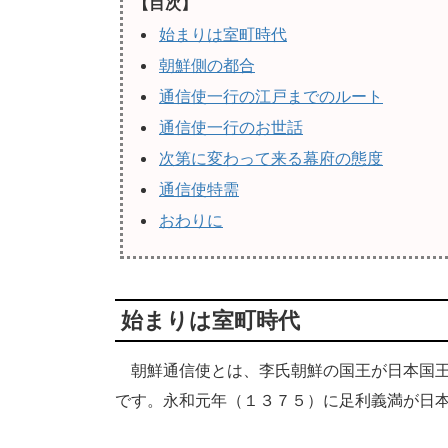
【目次】
始まりは室町時代
朝鮮側の都合
通信使一行の江戸までのルート
通信使一行のお世話
次第に変わって来る幕府の態度
通信使特需
おわりに
始まりは室町時代
朝鮮通信使とは、李氏朝鮮の国王が日本国王
です。永和元年（１３７５）に足利義満が日