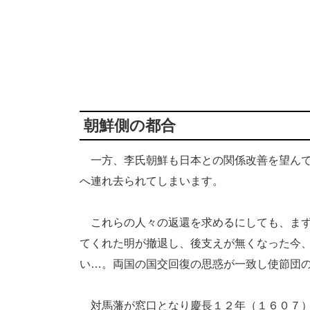
朝鮮側の都合
一方、李氏朝鮮も日本との関係改善を望んで
へ連れ去られてしまいます。
これらの人々の返還を求めるにしても、まず
てくれた明が撤退し、後支えが無くなった今
い…。両国の国交回復の思惑が一致し使節団
対馬藩が窓口となり慶長１２年（１６０７）