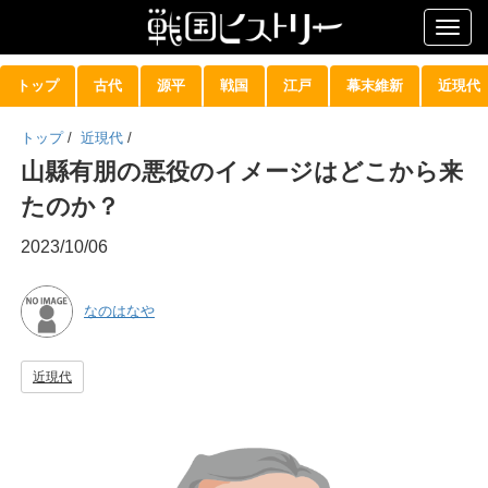
Togg
navig
トップ
古代
源平
戦国
江戸
幕末維新
近現代
トップ
/
近現代
/
山縣有朋の悪役のイメージはどこから来
たのか？
2023/10/06
なのはなや
近現代