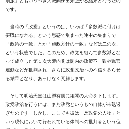
朋派」ともいうべき大派閥が出来上がる結果となったの
です。
当時の「政党」というのは、いわば「多数派に付けば
要職になれる」という思惑で集まった連中の集まりで
「政策の一致」とか「施政方針の一致」などは二の次、
という状態でした。このため、政党を組んで多数派とな
って成立した第１次大隈内閣は閣内の政策不一致や猟官
運動などが批判され、さらに政党政治への不信を募らせ
る結果となり、あっけなく瓦解します。
そして明治天皇は山縣有朋に組閣の大命を下します。
政党政治を行うには、まだ政党というもの自体が未熟過
ぎたのです。しかし、ここでも彼は「反政党の人物」と
いう現代において行われている体制への批判者という位