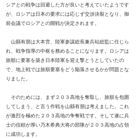
シアとの戦争は回避した方が良いと考えていたようです
が、ロシアは日本の要求には応じず交渉決裂となり、御
前会議でロシアとの開戦が決定されます。
山縣有朋は大本営、陸軍参謀総長兼兵站総監に任じら
れ、戦争指導の中枢を務めることになります。ロシアは
旅順に要塞を築き日本陸軍を迎え撃とうとしていたの
で、地上戦では旅順要塞をどう陥落させるかが問題とな
りました。
そのためには、まず２０３高地を奪取し、旅順を包囲
してしまう、と言う作戦を山縣有朋は考えました。これ
が激烈を極めた２０３高地の争奪戦です。そして遂に兵
士の信頼が厚い乃木希典大将の部隊が２０３高地の占領
に成功します。