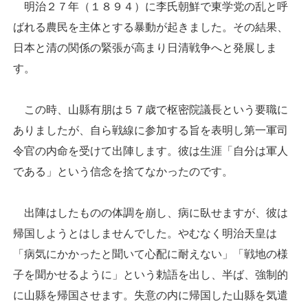
明治２７年（１８９４）に李氏朝鮮で東学党の乱と呼
ばれる農民を主体とする暴動が起きました。その結果、
日本と清の関係の緊張が高まり日清戦争へと発展しま
す。
この時、山縣有朋は５７歳で枢密院議長という要職に
ありましたが、自ら戦線に参加する旨を表明し第一軍司
令官の内命を受けて出陣します。彼は生涯「自分は軍人
である」という信念を捨てなかったのです。
出陣はしたものの体調を崩し、病に臥せますが、彼は
帰国しようとはしませんでした。やむなく明治天皇は
「病気にかかったと聞いて心配に耐えない」「戦地の様
子を聞かせるように」という勅語を出し、半ば、強制的
に山縣を帰国させます。失意の内に帰国した山縣を気遣