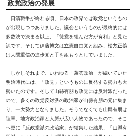
政党政治の発展
日清戦争が終わる頃、日本の政界では政党というもの
が出現しつつありました。議会というものが最終的には
多数決で決まる以上、「徒党を組んだ方が有利」と見た
訳です。そして伊藤博文は立憲自由党と組み、松方正義
は大隈重信の進歩党と手を組もうとしていました。
しかしそれまで、いわゆる「藩閥政治」が続いていた
明治時代には、「政党」というものに反発する勢力も大
勢いたのです。そして山縣有朋も政党には反対派だった
ので、多くの政党反対派の政治家が山縣有朋の元に集ま
り、一大勢力となりました。そうでなくても山縣有朋は
陸軍、地方政治家と人脈が広い人物であったので、そこ
へ更に「反政党派の政治家」が結集した結果、「山縣有