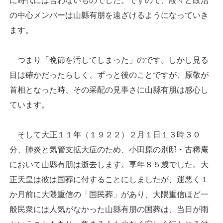
に時代には合わないものでした。ですので、段々と政治
の中心メンバーは山縣有朋を遠ざけるようになっていき
ます。
つまり「晩節を汚してしまった」のです。しかし見る
目は確かだったらしく、ずっと後のことですが、原敬が
首相となった時、その采配の見事さに山縣有朋は感心し
ています。
そして大正１１年（１９２２）２月１日１３時３０
分、肺炎と気管支拡大症のため、小田原の別邸・古稀庵
において山縣有朋は逝去します。享年８５歳でした。大
正天皇は彼は国葬に付することにしましたが、運悪く１
か月前に大隈重信の「国民葬」があり、大隈重信ほど一
般民衆には人気がなかった山縣有朋の国葬は、当日が雨