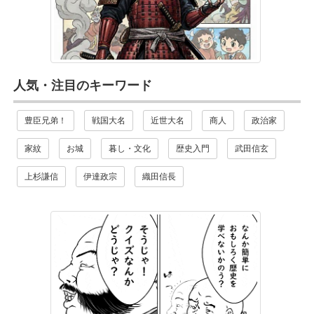
人気・注目のキーワード
豊臣兄弟！
戦国大名
近世大名
商人
政治家
家紋
お城
暮し・文化
歴史入門
武田信玄
上杉謙信
伊達政宗
織田信長