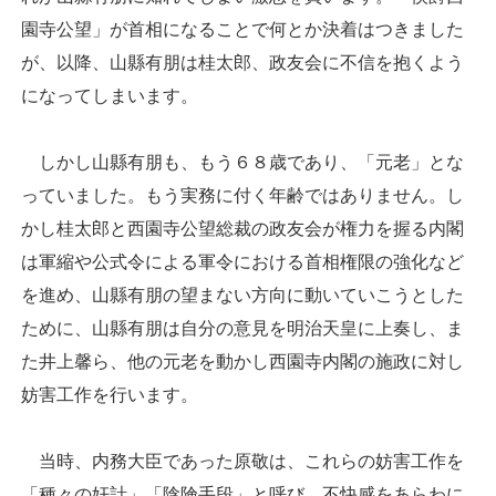
園寺公望」が首相になることで何とか決着はつきました
が、以降、山縣有朋は桂太郎、政友会に不信を抱くよう
になってしまいます。
しかし山縣有朋も、もう６８歳であり、「元老」とな
っていました。もう実務に付く年齢ではありません。し
かし桂太郎と西園寺公望総裁の政友会が権力を握る内閣
は軍縮や公式令による軍令における首相権限の強化など
を進め、山縣有朋の望まない方向に動いていこうとした
ために、山縣有朋は自分の意見を明治天皇に上奏し、ま
た井上馨ら、他の元老を動かし西園寺内閣の施政に対し
妨害工作を行います。
当時、内務大臣であった原敬は、これらの妨害工作を
「種々の奸計」「陰険手段」と呼び、不快感をあらわに