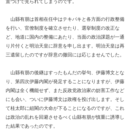
置づけで見られてしまうのです。
山縣有朋は首相在任中はテキパキと各方面の行政整備
を行い、官僚制度を確立させたり、選挙制度の改正な
ど、地道に国内の整備にあたり、当面の政治課題が一通
り片付くと明治天皇に辞意を申し出ます。明治天皇は再
三遺留したのですが辞意の撤回には応じませんでした。
山縣有朋の後継はすったもんだの挙句、伊藤博文とな
り、第四次伊藤内閣が発足することになりますが、伊藤
内閣は全く機能せず、また反政党政治家の妨害工作など
にも会い、ついに伊藤博文は政権を投げ出します。そし
て桂太郎に組閣の大命が下ることになるのですが、これ
は政治の乱れを回避させるべく山縣有朋が慎重に誘導し
た結果であったのです。