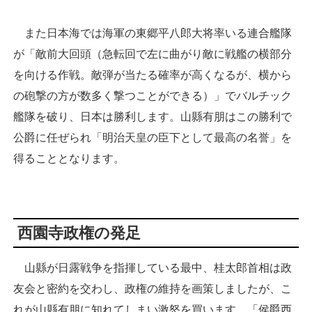
また日本海では海軍の東郷平八郎大将率いる連合艦隊
が「敵前大回頭（急転回で左に曲がり敵に戦艦の横部分
を向ける作戦。敵弾が当たる確率が高くなるが、横から
の砲撃の方が数多く撃つことができる）」でバルチック
艦隊を破り、日本は勝利します。山縣有朋はこの勝利で
公爵に任ぜられ「明治天皇の臣下として最高の名誉」を
得ることとなります。
西園寺政権の発足
山縣が日露戦争を指揮している最中、桂太郎首相は政
友会と密約を交わし、政権の維持を画策しましたが、こ
れが山縣有朋に知れてしまい激怒を買います。「侯爵西