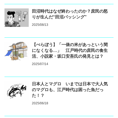
田沼時代はなぜ終わったのか？庶民の怒
りが生んだ“田沼バッシング”
2025/08/13
【べらぼう】「一俵の米があっという間
になくなる…」 江戸時代の庶民の食生
活、小説家・坂口安吾氏の発見とは？
2025/07/14
日本人とマグロ いまでは日本で大人気
のマグロも、江戸時代は困った魚だっ
た！？
2025/06/18