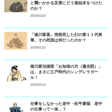
と襲いかかる災害にどう後始末をつけた
のか？
2025/01/23
「徳川家基」突然死した幻の第１１代将
軍。その死因は何だったのか？
2025/01/22
徳川家治側室「お知保の方（蓮光院）」
は、まさに江戸時代のシンデレラガー
ル！
2025/01/14
仕事をしなかった老中・松平康福 老中
の仕事って一体…？