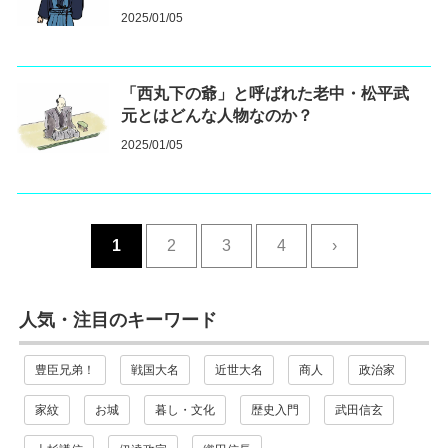
2025/01/05
「西丸下の爺」と呼ばれた老中・松平武
元とはどんな人物なのか？
2025/01/05
1
2
3
4
›
人気・注目のキーワード
豊臣兄弟！
戦国大名
近世大名
商人
政治家
家紋
お城
暮し・文化
歴史入門
武田信玄