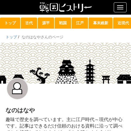
Togg
navig
トップ
古代
源平
戦国
江戸
幕末維新
近現代
トップ
/
なのはなやさんのページ
なのはなや
趣味で歴史を調べています。主に江戸時代～現代が中心
です。記事はできるだけ信頼のおける資料に沿って調べ