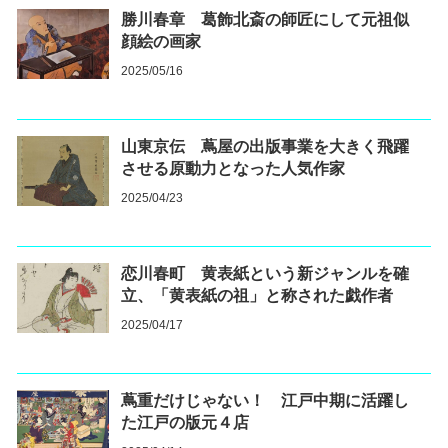
勝川春章 葛飾北斎の師匠にして元祖似
顔絵の画家
2025/05/16
山東京伝 蔦屋の出版事業を大きく飛躍
させる原動力となった人気作家
2025/04/23
恋川春町 黄表紙という新ジャンルを確
立、「黄表紙の祖」と称された戯作者
2025/04/17
蔦重だけじゃない！ 江戸中期に活躍し
た江戸の版元４店