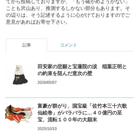
てから投稿しておりますが、「もう確かめようがない」
ことも沢山あり、推測するしかない部分もあります。そ
の辺りは、そう記述するように心がけておりますのでご
意見があればお寄せ下さい。
記事
コメント
田安家の悲願と宝蓮院の涙 稲葉正明と
の約束を阻んだ意次の壁
2026/05/07
富豪が群がり、国宝級「佐竹本三十六歌
仙絵巻」がバラバラに…４０億円の至
宝、流転１００年の大顛末
2025/10/10