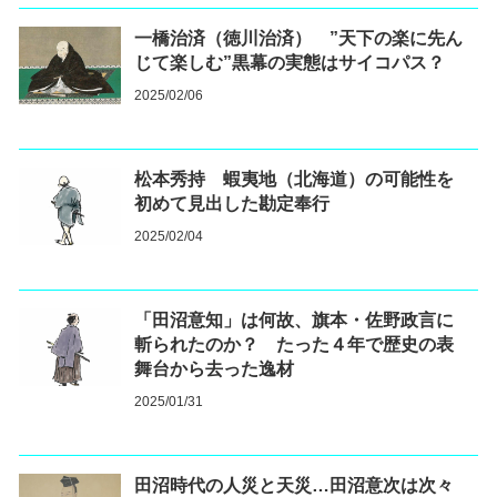
一橋治済（徳川治済） ”天下の楽に先ん
じて楽しむ”黒幕の実態はサイコパス？
2025/02/06
松本秀持 蝦夷地（北海道）の可能性を
初めて見出した勘定奉行
2025/02/04
「田沼意知」は何故、旗本・佐野政言に
斬られたのか？ たった４年で歴史の表
舞台から去った逸材
2025/01/31
田沼時代の人災と天災…田沼意次は次々