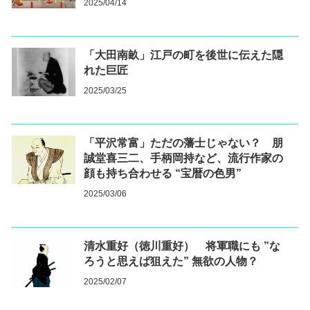
2025/04/14
「大田南畝」江戸の町を後世に伝えた隠
れた巨匠
2025/03/25
「平沢常富」ただの藩士じゃない？ 朋
誠堂喜三二、手柄岡持など、流行作家の
顔も持ち合わせる “宝暦の色男”
2025/03/06
清水重好（徳川重好） 将軍職にも ”な
ろうと思えば狙えた” 無欲の人物？
2025/02/07