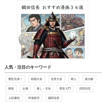
人気・注目のキーワード
豊臣兄弟！
戦国大名
近世大名
商人
政治家
家紋
お城
暮し・文化
歴史入門
武田信玄
上杉謙信
伊達政宗
織田信長