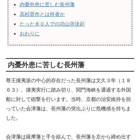
内憂外患に苦しむ長州藩
高杉晋作とは何者か
たった８０人での功山寺決起
おわりに
内憂外患に苦しむ長州藩
尊王攘夷派の中心的存在だった長州藩は文久３年（１８
６３）、攘夷実行に踏み切り、関門海峡を通過する外国
船に対して砲撃を行います。当時、京都の治安維持を担
っていた会津藩は、長州藩の突出ぶりに危機感を持ちま
した。
会津藩は薩摩藩と手を組んで、長州藩を京から締め出す