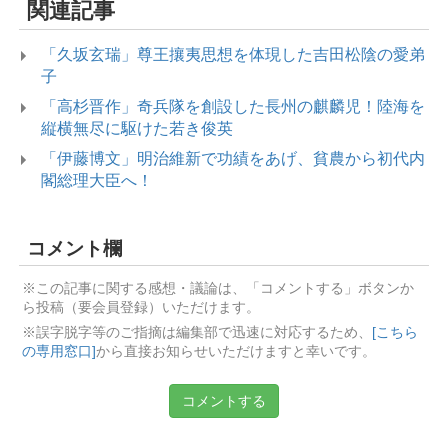
関連記事
「久坂玄瑞」尊王攘夷思想を体現した吉田松陰の愛弟
子
「高杉晋作」奇兵隊を創設した長州の麒麟児！陸海を
縦横無尽に駆けた若き俊英
「伊藤博文」明治維新で功績をあげ、貧農から初代内
閣総理大臣へ！
コメント欄
※この記事に関する感想・議論は、「コメントする」ボタンか
ら投稿（要会員登録）いただけます。
※誤字脱字等のご指摘は編集部で迅速に対応するため、
[こちら
の専用窓口]
から直接お知らせいただけますと幸いです。
コメントする