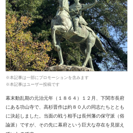
※本記事は一部にプロモーションを含みます
※本記事はユーザー投稿です
幕末動乱期の元治元年（１８６４）１２月、下関市長府
にある功山寺で、高杉晋作は約８０人の同志たちととも
に決起しました。当面の戦う相手は長州藩の保守派（俗
論派）ですが、その先に幕府という巨大な存在を見据え