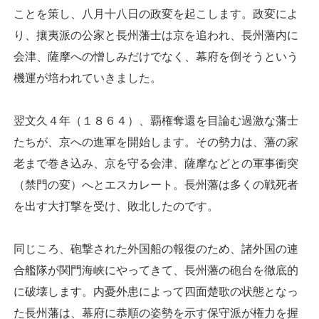
ことを策し、八月十八日の政変を起こします。政変によ
り、攘夷派の公家と長州藩士は京を追われ、長州藩内に
会津、薩摩への憎しみだけでなく、幕府を倒そうという
機運が培われていきました。
翌文久４年（１８６４）、覇権奪還を目論む過激な藩士
たちが、京への進軍を開始します。その勢力は、藩の家
老まで巻き込み、京を守る会津、薩摩などとの軍事衝突
（禁門の変）へとエスカレート。長州藩は多くの戦死者
を出す大打撃を受け、敗北したのです。
同じころ、砲撃された外国船の報復のため、諸外国の連
合艦隊が関門海峡にやってきて、長州藩の砲台を徹底的
に破壊します。内憂外患によって四面楚歌の状態となっ
た長州藩は、幕府に恭順の姿勢を示す保守派が権力を握