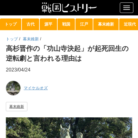
Togg
navig
トップ
古代
源平
戦国
江戸
幕末維新
近現代
トップ
/
幕末維新
/
高杉晋作の「功山寺決起」が起死回生の
逆転劇と言われる理由は
2023/04/24
マイケルオズ
幕末維新