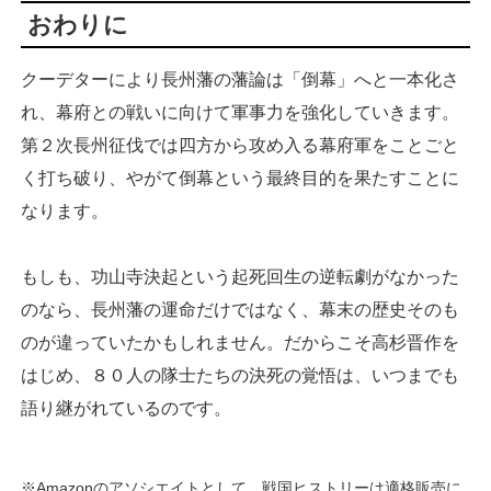
おわりに
クーデターにより長州藩の藩論は「倒幕」へと一本化さ
れ、幕府との戦いに向けて軍事力を強化していきます。
第２次長州征伐では四方から攻め入る幕府軍をことごと
く打ち破り、やがて倒幕という最終目的を果たすことに
なります。
もしも、功山寺決起という起死回生の逆転劇がなかった
のなら、長州藩の運命だけではなく、幕末の歴史そのも
のが違っていたかもしれません。だからこそ高杉晋作を
はじめ、８０人の隊士たちの決死の覚悟は、いつまでも
語り継がれているのです。
※Amazonのアソシエイトとして、戦国ヒストリーは適格販売に