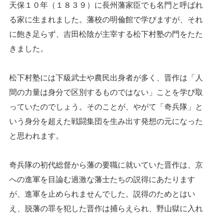
天保１０年（１８３９）に長州藩家臣でも名門と呼ばれ
る家に生まれました。藩校の明倫館で学びますが、それ
に飽き足らず、吉田松陰が主宰する松下村塾の門をたた
きました。
松下村塾には下級武士や農民出身者が多く、晋作は「人
間の力量は身分で区別するものではない」ことを学び取
っていたのでしょう。そのことが、やがて「奇兵隊」と
いう身分を超えた戦闘集団を生み出す発想の元になった
と思われます。
奇兵隊の初代総督から藩の要職に就いていた晋作は、京
への進軍を目論む過激な藩士たちの説得にあたります
が、進軍を止められませんでした。説得のためとはい
え、脱藩の罪を犯した晋作は捕らえられ、野山獄に入れ