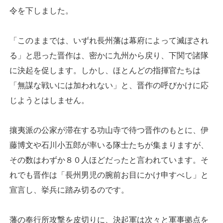
令を下しました。
「このままでは、いずれ長州藩は幕府によって滅ぼされ
る」と思った晋作は、密かに九州から戻り、下関で諸隊
に決起を促します。しかし、ほとんどの指揮官たちは
「無謀な戦いには加われない」と、晋作の呼びかけに応
じようとはしません。
攘夷派の公家が滞在する功山寺で待つ晋作のもとに、伊
藤博文や石川小五郎が率いる隊士たちが集まりますが、
その数はわずか８０人ほどだったと言われています。そ
れでも晋作は「長州男児の腕前お目にかけ申すべし」と
宣言し、挙兵に踏み切るのです。
藩の奉行所攻撃を皮切りに、決起軍は次々と軍事拠点を