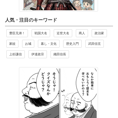
人気・注目のキーワード
豊臣兄弟！
戦国大名
近世大名
商人
政治家
家紋
お城
暮し・文化
歴史入門
武田信玄
上杉謙信
伊達政宗
織田信長