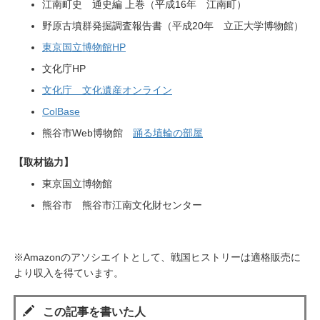
江南町史 通史編 上巻（平成16年 江南町）
野原古墳群発掘調査報告書（平成20年 立正大学博物館）
東京国立博物館HP
文化庁HP
文化庁 文化遺産オンライン
ColBase
熊谷市Web博物館
踊る埴輪の部屋
【取材協力】
東京国立博物館
熊谷市 熊谷市江南文化財センター
※Amazonのアソシエイトとして、戦国ヒストリーは適格販売に
より収入を得ています。
この記事を書いた人