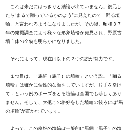
これは未だにはっきりと結論が出ていません。復元し
たら“まるで踊っているかのよう”に見えたので「踊る埴
輪」と言われるようになりましたが、その後、昭和３７
年の発掘調査により様々な形象埴輪が発見され、野原古
墳自体の全貌も明らかになりました。
それによって、現在は以下の２つの説が有力です。
１つ目は、「馬飼（馬子）の埴輪」という説。「踊る
埴輪」は確かに個性的な顔をしていますが、片手を挙げ
て…という例のポーズをとる埴輪は全国でも珍しくあり
ません。そして、大抵この格好をした埴輪の後ろには“馬
の埴輪”が置かれています。
よって、この格好の埴輪は一般的に馬飼（馬子）の埴