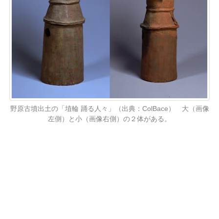
野原古墳出土の「埴輪 踊る人々」（出典：ColBace） 大（画像
左側）と小（画像右側）の２体がある。