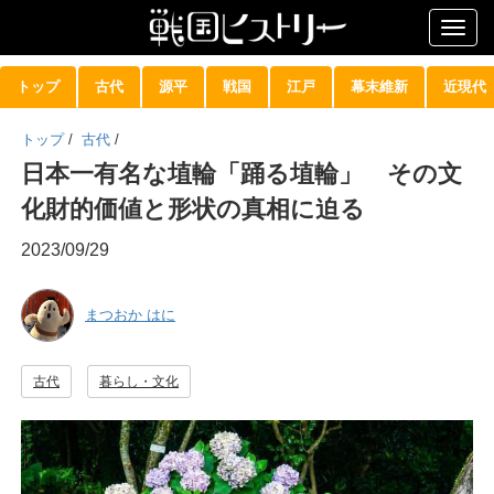
Togg
navig
トップ
古代
源平
戦国
江戸
幕末維新
近現代
トップ
/
古代
/
日本一有名な埴輪「踊る埴輪」 その文
化財的価値と形状の真相に迫る
2023/09/29
まつおか はに
古代
暮らし・文化