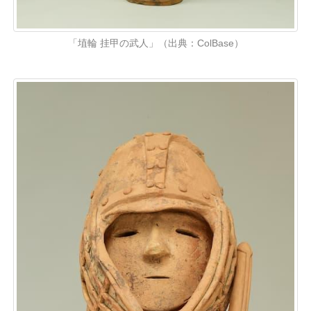
「埴輪 挂甲の武人」（出典：ColBase）