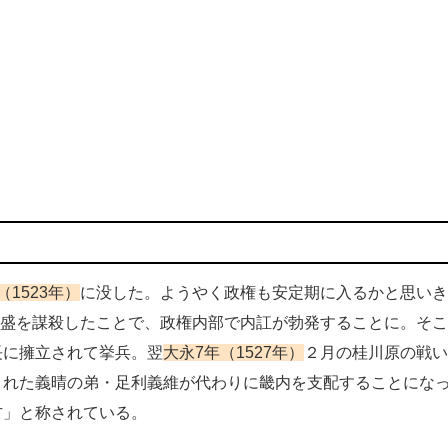
（1523年）
に没した。ようやく政権も安定期に入るかと思いき
盛を謀殺したことで、政権内部で内訌が勃発することに。そこ
長に擁立されて挙兵。翌
大永7年（1527年）
２月の桂川原の戦い
された義晴の弟・足利義維が代わりに畿内を支配することにな
方」と称されている。