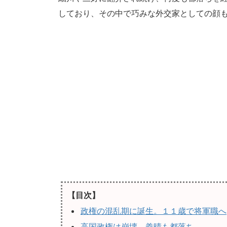
しており、その中で巧みな外交家としての顔
【目次】
政権の混乱期に誕生。１１歳で将軍職へ
高国政権は崩壊。義晴も都落ち