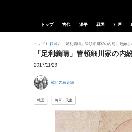
トップ
古代
源平
戦国
江戸
トップ
/
戦国
/
「足利義晴」管領細川家の内紛に翻弄さ
「足利義晴」管領細川家の内紛
2017/11/23
戦ヒス編集部
戦国
将軍・天皇