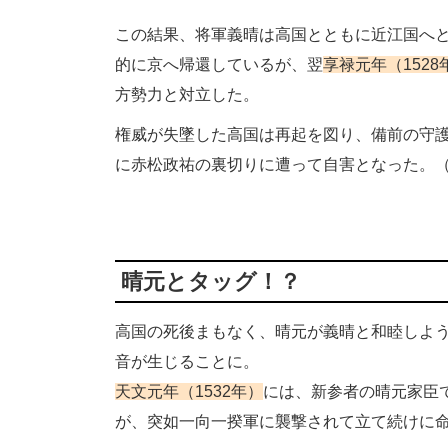
この結果、将軍義晴は高国とともに近江国へ
的に京へ帰還しているが、翌
享禄元年（1528
方勢力と対立した。
権威が失墜した高国は再起を図り、備前の守
に赤松政祐の裏切りに遭って自害となった。
晴元とタッグ！？
高国の死後まもなく、晴元が義晴と和睦しよ
音が生じることに。
天文元年（1532年）
には、新参者の晴元家臣
が、突如一向一揆軍に襲撃されて立て続けに