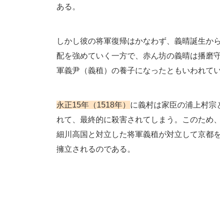
ある。
しかし彼の将軍復帰はかなわず、義晴誕生か
配を強めていく一方で、赤ん坊の義晴は播磨
軍義尹（義稙）の養子になったともいわれて
永正15年（1518年）
に義村は家臣の浦上村宗
れて、最終的に殺害されてしまう。このため
細川高国と対立した将軍義稙が対立して京都
擁立されるのである。