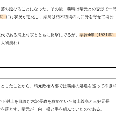
と落ち延びることになった。その後、義晴は晴元との交渉で一
年）
には状況が悪化し、結局は朽木稙綱の元に身を寄せて堺公
護代である浦上村宗とともに反撃にでるが、
享禄4年（1531年）
（大物崩れ）
うとしたことから、晴元政権内部では義維の処遇を巡って不協
で下剋上を目論む木沢長政を攻めていた畠山義堯と三好元長
命を落とす。晴元が一向一揆と手を組んでいたのである。