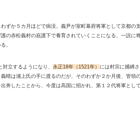
らわずか５カ月ほどで病没。義尹が室町幕府将軍として京都の
守護の赤松義村の庇護下で養育されていくことになる。一説に
いる。
と対立するようになり、
永正18年（1521年）
には村宗に捕縛さ
、義晴は浦上氏の手に渡るのだが、そのわずか２か月後、管領
を出奔したことから、今度は高国に招かれ、第１２代将軍とし