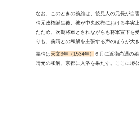
なお、このときの義維は、後見人の元長が自
晴元政権誕生後、彼が中央政権における事実
たため、次期将軍とされながらも将軍宣下を
りも、義晴との和解を主張する声のほうが大
義晴は
天文3年（1534年）
６月に近衛尚通の娘
晴元の和解、京都に入洛を果たす。ここに堺