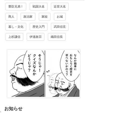
豊臣兄弟！
戦国大名
近世大名
商人
政治家
家紋
お城
暮し・文化
歴史入門
武田信玄
上杉謙信
伊達政宗
織田信長
お知らせ
験