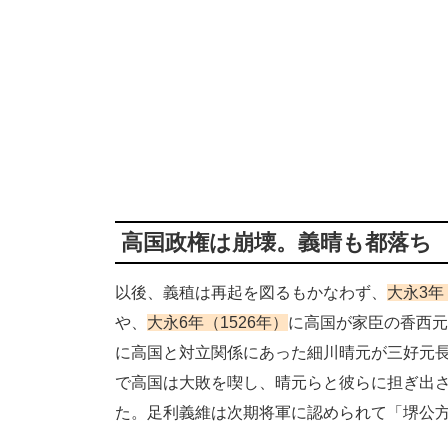
高国政権は崩壊。義晴も都落ち
以後、義稙は再起を図るもかなわず、
大永3年
や、
大永6年（1526年）
に高国が家臣の香西元
に高国と対立関係にあった細川晴元が三好元
で高国は大敗を喫し、晴元らと彼らに担ぎ出
た。足利義維は次期将軍に認められて「堺公