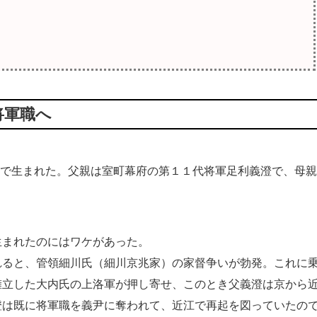
将軍職へ
で生まれた。父親は室町幕府の第１１代将軍足利義澄で、母親
生まれたのにはワケがあった。
れると、管領細川氏（細川京兆家）の家督争いが勃発。これに
擁立した大内氏の上洛軍が押し寄せ、このとき父義澄は京から
澄は既に将軍職を義尹に奪われて、近江で再起を図っていたの