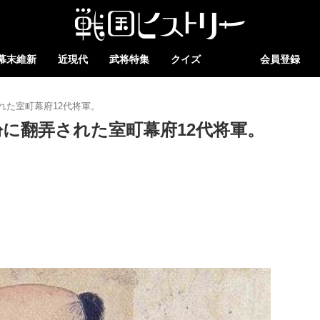
幕末維新
近現代
武将特集
クイズ
会員登録
れた室町幕府12代将軍。
に翻弄された室町幕府12代将軍。