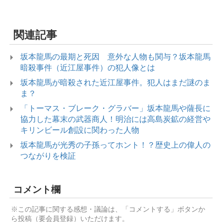
関連記事
坂本龍馬の最期と死因 意外な人物も関与？坂本龍馬
暗殺事件（近江屋事件）の犯人像とは
坂本龍馬が暗殺された近江屋事件。犯人はまだ謎のま
ま？
「トーマス・ブレーク・グラバー」坂本龍馬や薩長に
協力した幕末の武器商人！明治には高島炭鉱の経営や
キリンビール創設に関わった人物
坂本龍馬が光秀の子孫ってホント！？歴史上の偉人の
つながりを検証
コメント欄
※この記事に関する感想・議論は、「コメントする」ボタンか
ら投稿（要会員登録）いただけます。