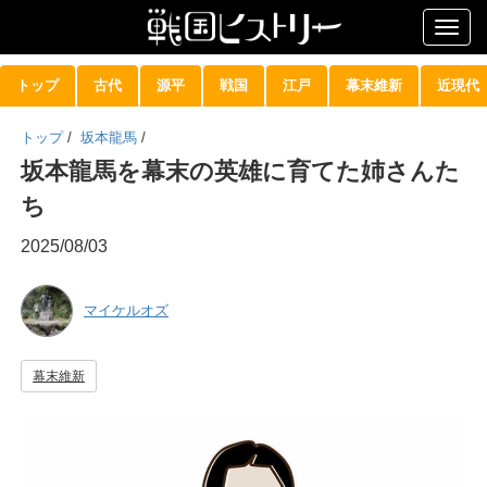
Togg
navig
トップ
古代
源平
戦国
江戸
幕末維新
近現代
トップ
/
坂本龍馬
/
坂本龍馬を幕末の英雄に育てた姉さんた
ち
2025/08/03
マイケルオズ
幕末維新