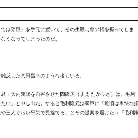
ては陪臣）を手元に置いて、その生殺与奪の権を握ってしま
きなくなってしまったのだ。
離反した真田昌幸のような者もいる。
君・大内義隆を自害させた陶隆房（すえ たかふさ）は、毛利
りたい」と申し出た。すると毛利隆元は家臣に「近頃は卑怯な
人や三人ぐらい平気で見捨てる」とその提案を退けた（『毛利