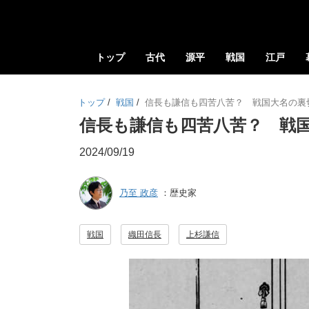
トップ
古代
源平
戦国
江戸
トップ
/
戦国
/
信長も謙信も四苦八苦？ 戦国大名の裏
信長も謙信も四苦八苦？ 戦
2024/09/19
乃至 政彦
：歴史家
戦国
織田信長
上杉謙信