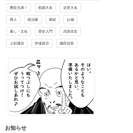
豊臣兄弟！
戦国大名
近世大名
商人
政治家
家紋
お城
暮し・文化
歴史入門
武田信玄
上杉謙信
伊達政宗
織田信長
お知らせ