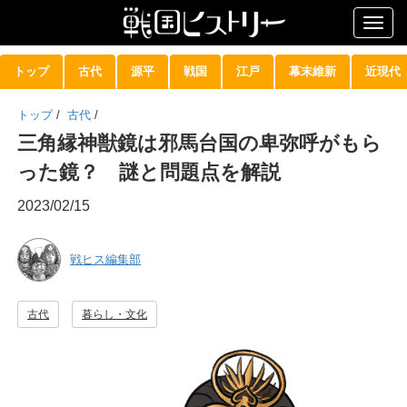
Togg
navig
トップ
古代
源平
戦国
江戸
幕末維新
近現代
トップ
/
古代
/
三角縁神獣鏡は邪馬台国の卑弥呼がもら
った鏡？ 謎と問題点を解説
2023/02/15
戦ヒス編集部
古代
暮らし・文化