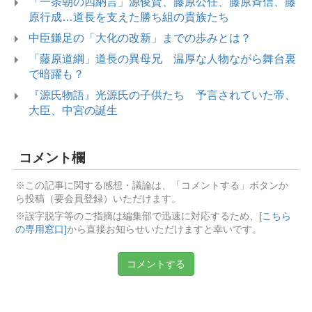
「一条朝の四納言」源俊賢、藤原公任、藤原斉信、藤
原行成…道長を支えた勝ち組の貴族たち
中臣鎌足の「大化の改新」までの歩みとは？
「藤原道綱」道長の異母兄 温厚な人物ながら舞台裏
で暗躍も？
『源氏物語』光源氏の子供たち 予言されていた帝、
大臣、中宮の誕生
コメント欄
※この記事に関する感想・議論は、「コメントする」ボタンか
ら投稿（要会員登録）いただけます。
※誤字脱字等のご指摘は編集部で迅速に対応するため、
[こちら
の専用窓口]
から直接お知らせいただけますと幸いです。
コメントする