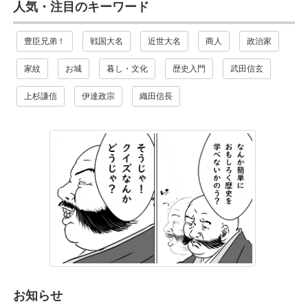
人気・注目のキーワード
豊臣兄弟！
戦国大名
近世大名
商人
政治家
家紋
お城
暮し・文化
歴史入門
武田信玄
上杉謙信
伊達政宗
織田信長
お知らせ