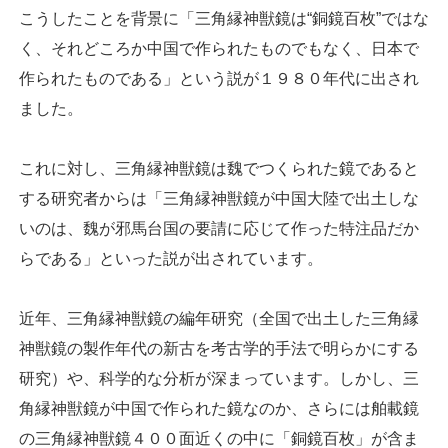
こうしたことを背景に「三角縁神獣鏡は“銅鏡百枚”ではな
く、それどころか中国で作られたものでもなく、日本で
作られたものである」という説が１９８０年代に出され
ました。
これに対し、三角縁神獣鏡は魏でつくられた鏡であると
する研究者からは「三角縁神獣鏡が中国大陸で出土しな
いのは、魏が邪馬台国の要請に応じて作った特注品だか
らである」といった説が出されています。
近年、三角縁神獣鏡の編年研究（全国で出土した三角縁
神獣鏡の製作年代の新古を考古学的手法で明らかにする
研究）や、科学的な分析が深まっています。しかし、三
角縁神獣鏡が中国で作られた鏡なのか、さらには舶載鏡
の三角縁神獣鏡４００面近くの中に「銅鏡百枚」が含ま