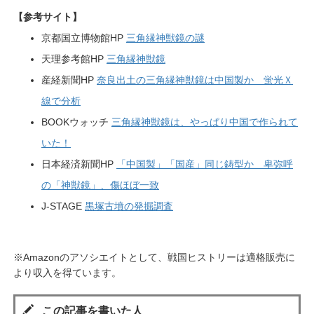
【参考サイト】
京都国立博物館HP
三角縁神獣鏡の謎
天理参考館HP
三角縁神獣鏡
産経新聞HP
奈良出土の三角縁神獣鏡は中国製か 蛍光Ｘ
線で分析
BOOKウォッチ
三角縁神獣鏡は、やっぱり中国で作られて
いた！
日本経済新聞HP
「中国製」「国産」同じ鋳型か 卑弥呼
の「神獣鏡」、傷ほぼ一致
J-STAGE
黒塚古墳の発掘調査
※Amazonのアソシエイトとして、戦国ヒストリーは適格販売に
より収入を得ています。
この記事を書いた人