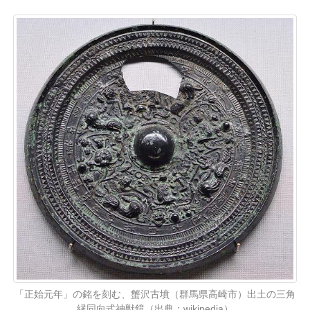
「正始元年」の銘を刻む、蟹沢古墳（群馬県高崎市）出土の三角
縁同向式神獣鏡（出典：wikipedia）