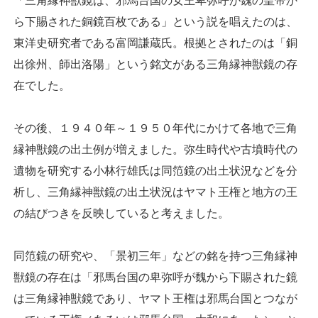
「三角縁神獣鏡は、邪馬台国の女王卑弥呼が魏の皇帝か
ら下賜された銅鏡百枚である」という説を唱えたのは、
東洋史研究者である富岡謙蔵氏。根拠とされたのは「銅
出徐州、師出洛陽」という銘文がある三角縁神獣鏡の存
在でした。
その後、１９４０年～１９５０年代にかけて各地で三角
縁神獣鏡の出土例が増えました。弥生時代や古墳時代の
遺物を研究する小林行雄氏は同笵鏡の出土状況などを分
析し、三角縁神獣鏡の出土状況はヤマト王権と地方の王
の結びつきを反映していると考えました。
同笵鏡の研究や、「景初三年」などの銘を持つ三角縁神
獣鏡の存在は「邪馬台国の卑弥呼が魏から下賜された鏡
は三角縁神獣鏡であり、ヤマト王権は邪馬台国とつなが