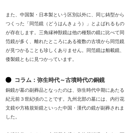
また、中国製・日本製という区別以外に、同じ鋳型から
つくった「同笵鏡（どうはんきょう）」とよばれるもの
が存在します。三角縁神獣鏡は他の種類の鏡に比べて同
笵鏡が多く、離れたところにある複数の古墳から同笵鏡
が見つかることも珍しくありません。同笵鏡は舶載鏡、
倭製鏡ともに見つかっています。
コラム：弥生時代～古墳時代の銅鏡
銅鏡が墓の副葬品となったのは、弥生時代中期にあたる
紀元前３世紀頃のことです。九州北部の墓には、内行花
文鏡や方格規矩鏡といった中国・漢代の鏡が副葬されま
した。