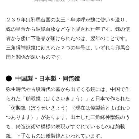
２３９年は邪馬台国の女王・卑弥呼が魏に使いを送り、
魏の皇帝から銅鏡百枚などを下賜された年です。魏の使
者から倭に下賜品が届けられたのは、翌年のことです。
三角縁神獣鏡に刻まれた２つの年号は、いずれも邪馬台
国と関係が深いものです。
中国製・日本製・同笵鏡
弥生時代や古墳時代の墓から出てくる鏡には、中国で作
られた「舶載鏡（はくさいきょう）」と日本で作られた
「仿製鏡（ぼうせいきょう）（現在は倭製鏡とよばれつ
つあります）」があります。出土した三角縁神獣鏡のう
ち、鋳造技術や模様の表現がすぐれているものは舶載
鏡、下手なものは倭製鏡といわれています。