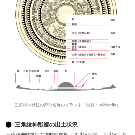
三角縁神獣鏡の部分名称のイラスト（出典：wikipedia）
三角縁神獣鏡の出土状況
三角縁神獣鏡は古墳時代前期（３世紀半ば～４世紀）の