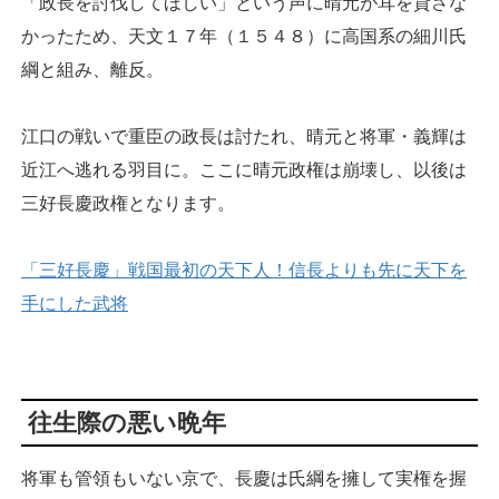
「政長を討伐してほしい」という声に晴元が耳を貸さな
かったため、天文１７年（１５４８）に高国系の細川氏
綱と組み、離反。
江口の戦いで重臣の政長は討たれ、晴元と将軍・義輝は
近江へ逃れる羽目に。ここに晴元政権は崩壊し、以後は
三好長慶政権となります。
「三好長慶」戦国最初の天下人！信長よりも先に天下を
手にした武将
往生際の悪い晩年
将軍も管領もいない京で、長慶は氏綱を擁して実権を握