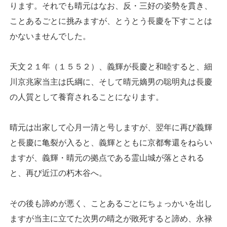
ります。それでも晴元はなお、反・三好の姿勢を貫き、
ことあるごとに挑みますが、とうとう長慶を下すことは
かないませんでした。
天文２１年（１５５２）、義輝が長慶と和睦すると、細
川京兆家当主は氏綱に、そして晴元嫡男の聡明丸は長慶
の人質として養育されることになります。
晴元は出家して心月一清と号しますが、翌年に再び義輝
と長慶に亀裂が入ると、義輝とともに京都奪還をねらい
ますが、義輝・晴元の拠点である霊山城が落とされる
と、再び近江の朽木谷へ。
その後も諦めが悪く、ことあるごとにちょっかいを出し
ますが当主に立てた次男の晴之が敗死すると諦め、永禄