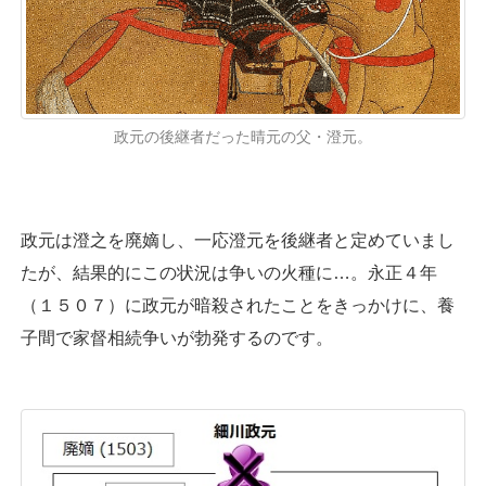
政元の後継者だった晴元の父・澄元。
政元は澄之を廃嫡し、一応澄元を後継者と定めていまし
たが、結果的にこの状況は争いの火種に…。永正４年
（１５０７）に政元が暗殺されたことをきっかけに、養
子間で家督相続争いが勃発するのです。