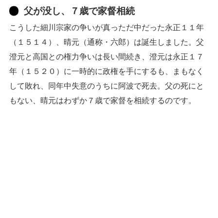
父が没し、７歳で家督相続
こうした細川宗家の争いが真っただ中だった永正１１年
（１５１４）、晴元（通称・六郎）は誕生しました。父
澄元と高国との権力争いは長い間続き、澄元は永正１７
年（１５２０）に一時的に政権を手にするも、まもなく
して敗れ、同年中失意のうちに阿波で死去。父の死にと
もない、晴元はわずか７歳で家督を相続するのです。