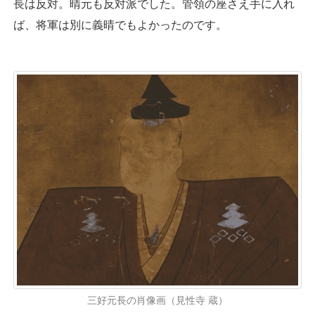
長は反対。晴元も反対派でした。管領の座さえ手に入れ
ば、将軍は別に義晴でもよかったのです。
三好元長の肖像画（見性寺 蔵）