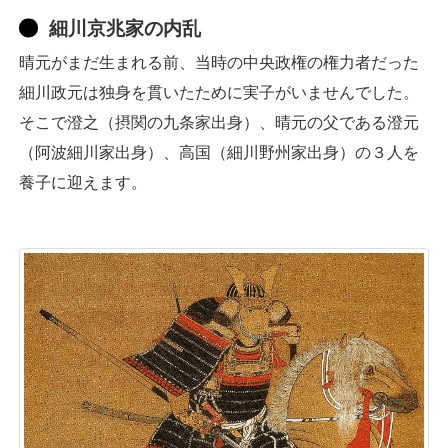
細川京兆家の内乱
晴元がまだ生まれる前、当時の中央政権の権力者だった
細川政元は独身を貫いたために実子がいませんでした。
そこで澄之（摂関の九条家出身）、晴元の父である澄元
（阿波細川家出身）、高国（細川野州家出身）の３人を
養子に迎えます。