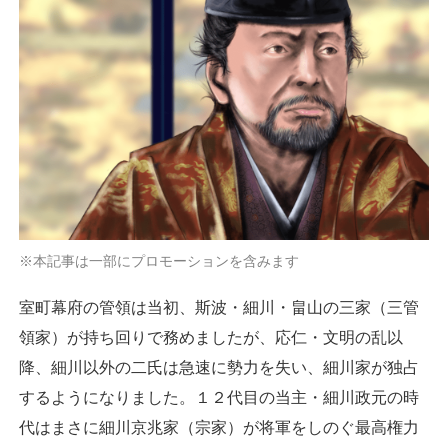
※本記事は一部にプロモーションを含みます
室町幕府の管領は当初、斯波・細川・畠山の三家（三管
領家）が持ち回りで務めましたが、応仁・文明の乱以
降、細川以外の二氏は急速に勢力を失い、細川家が独占
するようになりました。１２代目の当主・細川政元の時
代はまさに細川京兆家（宗家）が将軍をしのぐ最高権力