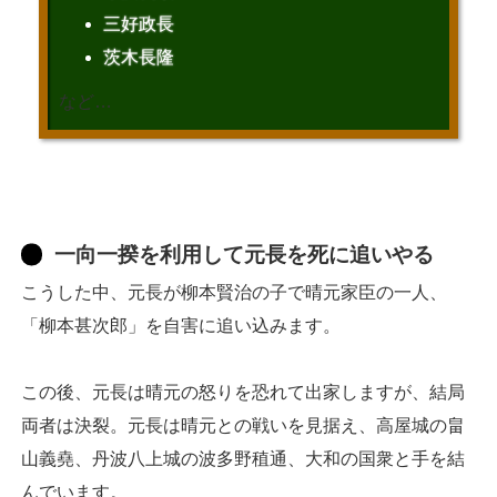
三好政長
茨木長隆
など…
一向一揆を利用して元長を死に追いやる
こうした中、元長が柳本賢治の子で晴元家臣の一人、
「柳本甚次郎」を自害に追い込みます。
この後、元長は晴元の怒りを恐れて出家しますが、結局
両者は決裂。元長は晴元との戦いを見据え、高屋城の畠
山義堯、丹波八上城の波多野稙通、大和の国衆と手を結
んでいます。