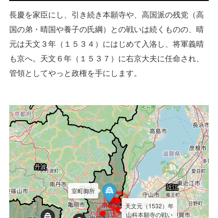
長慶を家臣にし、引き続き本願寺や、高国派の残党（高
国の弟・晴国や養子の氏綱）との戦いは続くものの、晴
元は天文３年（１５３４）にはじめて入洛し、将軍義晴
も京へ。天文６年（１５３７）に右京大夫に任命され、
管領としてやっと政権を手にします。
丹波
近江
室町御所
天文元（1532）年
山科本願寺の戦い