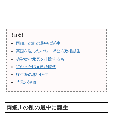
【目次】
両細川の乱の最中に誕生
高国を破ったのち、堺公方政権誕生
功労者の元長を排除するも……
短かった晴元政権時代
往生際の悪い晩年
晴元の評価
両細川の乱の最中に誕生