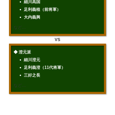
細川高国
足利義稙（前将軍）
大内義興
など…
VS
◆ 澄元派
細川澄元
足利義澄（11代将軍）
三好之長
など…