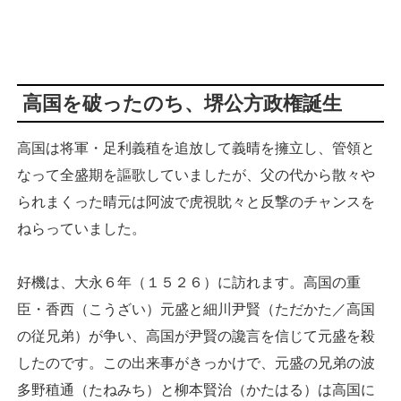
高国を破ったのち、堺公方政権誕生
高国は将軍・足利義稙を追放して義晴を擁立し、管領と
なって全盛期を謳歌していましたが、父の代から散々や
られまくった晴元は阿波で虎視眈々と反撃のチャンスを
ねらっていました。
好機は、大永６年（１５２６）に訪れます。高国の重
臣・香西（こうざい）元盛と細川尹賢（ただかた／高国
の従兄弟）が争い、高国が尹賢の讒言を信じて元盛を殺
したのです。この出来事がきっかけで、元盛の兄弟の波
多野稙通（たねみち）と柳本賢治（かたはる）は高国に