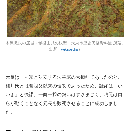
木沢長政の居城・飯盛山城の模型（大東市歴史民俗資料館 所蔵。
出所：
wikipedia
）
元長は一向宗と対立する法華宗の大檀那であったのと、
細川氏とは曾祖父以来の侵攻であったため、証如は「い
いよ」と快諾。一向一揆の勢いはすさまじく、晴元は自
らが動くことなく元長を敗死させることに成功しまし
た。