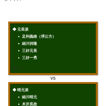
◆ 元長派
足利義維（堺公方）
細川持隆
三好元長
三好一秀
など…
VS
◆ 晴元派
細川晴元
木沢長政