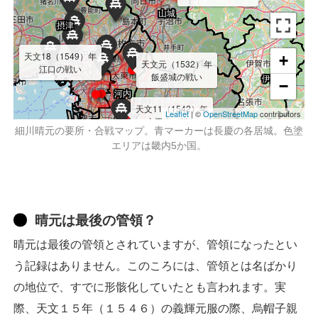
山城
摂津
天文18（1549）年
+
天文元（1532）年
江口の戦い
飯盛城の戦い
伊賀
−
河内
天文11（1542）年
Leaflet
| ©
OpenStreetMap
contributors
太平寺の戦い
細川晴元の要所・合戦マップ。青マーカーは長慶の各居城。色塗
エリアは畿内5か国。
大和
和泉
晴元は最後の管領？
晴元は最後の管領とされていますが、管領になったとい
う記録はありません。このころには、管領とは名ばかり
の地位で、すでに形骸化していたとも言われます。実
際、天文１５年（１５４６）の義輝元服の際、烏帽子親