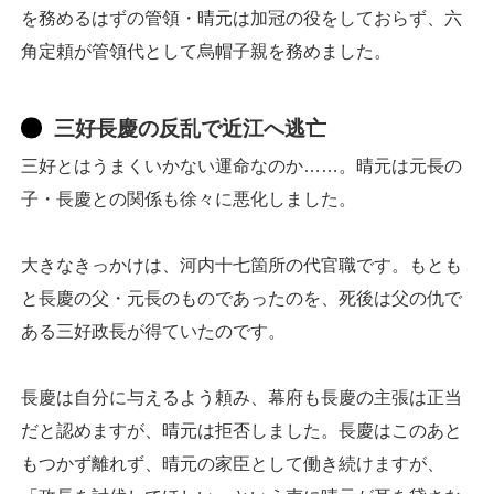
紀伊
を務めるはずの管領・晴元は加冠の役をしておらず、六
角定頼が管領代として烏帽子親を務めました。
三好長慶の反乱で近江へ逃亡
三好とはうまくいかない運命なのか……。晴元は元長の
子・長慶との関係も徐々に悪化しました。
大きなきっかけは、河内十七箇所の代官職です。もとも
と長慶の父・元長のものであったのを、死後は父の仇で
ある三好政長が得ていたのです。
長慶は自分に与えるよう頼み、幕府も長慶の主張は正当
だと認めますが、晴元は拒否しました。長慶はこのあと
もつかず離れず、晴元の家臣として働き続けますが、