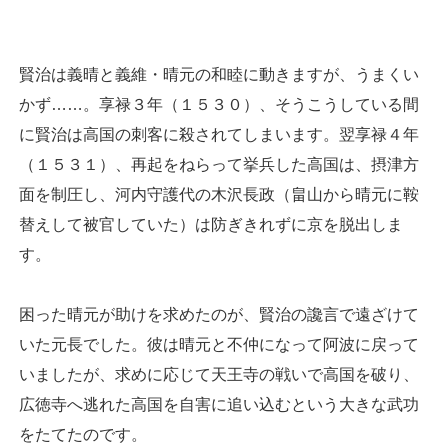
賢治は義晴と義維・晴元の和睦に動きますが、うまくい
かず……。享禄３年（１５３０）、そうこうしている間
に賢治は高国の刺客に殺されてしまいます。翌享禄４年
（１５３１）、再起をねらって挙兵した高国は、摂津方
面を制圧し、河内守護代の木沢長政（畠山から晴元に鞍
替えして被官していた）は防ぎきれずに京を脱出しま
す。
困った晴元が助けを求めたのが、賢治の讒言で遠ざけて
いた元長でした。彼は晴元と不仲になって阿波に戻って
いましたが、求めに応じて天王寺の戦いで高国を破り、
広徳寺へ逃れた高国を自害に追い込むという大きな武功
をたてたのです。