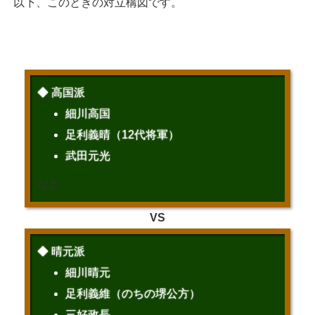
以下、このときの対立構図です。
◆ 高国派
細川高国
足利義晴（12代将軍）
武田元光
など…
VS
◆ 晴元派
細川晴元
足利義維（のちの堺公方）
三好政長