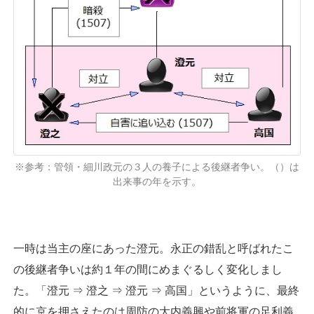
※参考：管領・細川政元の３人の養子による後継者争い。（）は
出来事の年を示す。
一時は当主の座にあった澄元。永正の錯乱と呼ばれたこ
の後継者争いは約１年の間にめまぐるしく変化しまし
た。「澄元 ⇒ 澄之 ⇒ 澄元 ⇒ 高国」というように、最終
的に京を押さえたのは周防の大内義興や前将軍の足利義