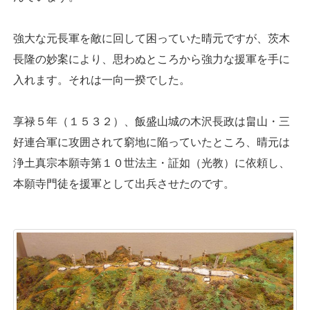
強大な元長軍を敵に回して困っていた晴元ですが、茨木
長隆の妙案により、思わぬところから強力な援軍を手に
入れます。それは一向一揆でした。
享禄５年（１５３２）、飯盛山城の木沢長政は畠山・三
好連合軍に攻囲されて窮地に陥っていたところ、晴元は
浄土真宗本願寺第１０世法主・証如（光教）に依頼し、
本願寺門徒を援軍として出兵させたのです。