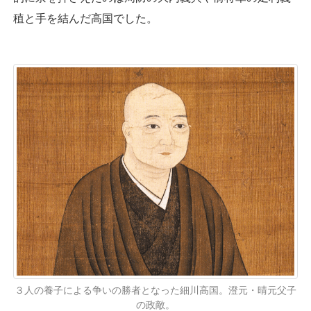
稙と手を結んだ高国でした。
３人の養子による争いの勝者となった細川高国。澄元・晴元父子
の政敵。