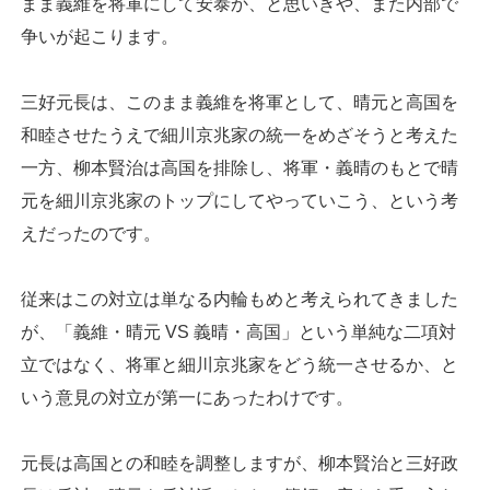
まま義維を将軍にして安泰か、と思いきや、また内部で
争いが起こります。
三好元長は、このまま義維を将軍として、晴元と高国を
和睦させたうえで細川京兆家の統一をめざそうと考えた
一方、柳本賢治は高国を排除し、将軍・義晴のもとで晴
元を細川京兆家のトップにしてやっていこう、という考
えだったのです。
従来はこの対立は単なる内輪もめと考えられてきました
が、「義維・晴元 VS 義晴・高国」という単純な二項対
立ではなく、将軍と細川京兆家をどう統一させるか、と
いう意見の対立が第一にあったわけです。
元長は高国との和睦を調整しますが、柳本賢治と三好政