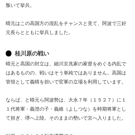
叛いて挙兵。
晴元はこの高国方の混乱をチャンスと見て、阿波で三好
元長らとともに挙兵しました。
桂川原の戦い
晴元と高国の対立は、細川京兆家の家督をめぐる内乱で
はあるものの、戦いはそう単純ではありません。高国は
管領として義晴を担いで官軍の立場を利用しています。
ならば、と晴元ら阿波勢は、大永７年（１５２７）に１
１代将軍・義澄の子・義維（よしつな）を時期将軍とし
て担ぎ、堺へ上陸。そのままの勢いで京へ入りました。