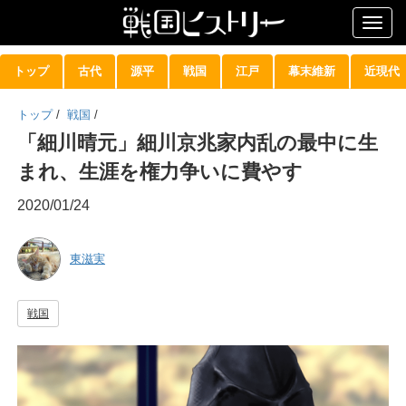
Togg
navig
トップ
古代
源平
戦国
江戸
幕末維新
近現代
トップ
/
戦国
/
「細川晴元」細川京兆家内乱の最中に生
まれ、生涯を権力争いに費やす
2020/01/24
東滋実
戦国