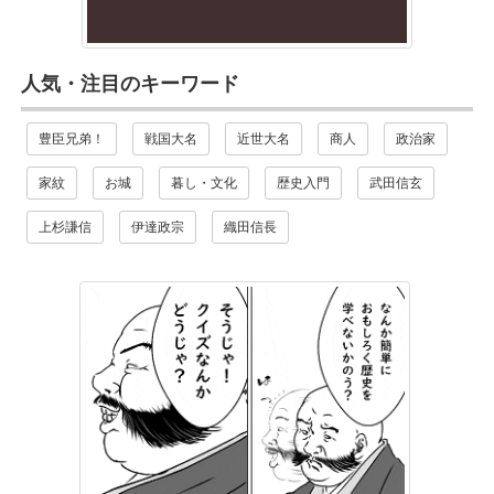
人気・注目のキーワード
豊臣兄弟！
戦国大名
近世大名
商人
政治家
家紋
お城
暮し・文化
歴史入門
武田信玄
上杉謙信
伊達政宗
織田信長