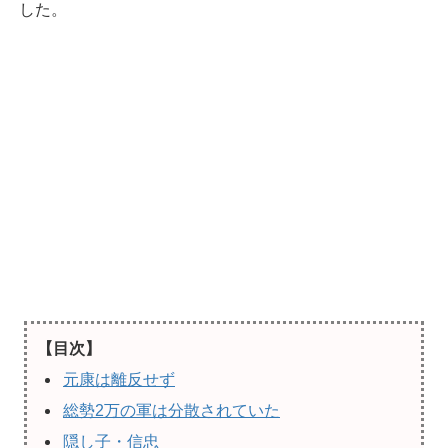
した。
【目次】
元康は離反せず
総勢2万の軍は分散されていた
隠し子・信忠