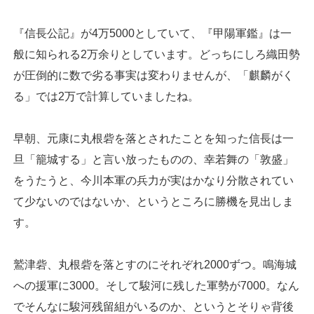
『信長公記』が4万5000としていて、『甲陽軍鑑』は一
般に知られる2万余りとしています。どっちにしろ織田勢
が圧倒的に数で劣る事実は変わりませんが、「麒麟がく
る」では2万で計算していましたね。
早朝、元康に丸根砦を落とされたことを知った信長は一
旦「籠城する」と言い放ったものの、幸若舞の「敦盛」
をうたうと、今川本軍の兵力が実はかなり分散されてい
て少ないのではないか、というところに勝機を見出しま
す。
鷲津砦、丸根砦を落とすのにそれぞれ2000ずつ。鳴海城
への援軍に3000。そして駿河に残した軍勢が7000。なん
でそんなに駿河残留組がいるのか、というとそりゃ背後