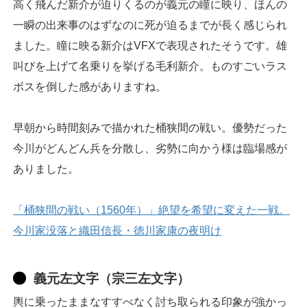
高く飛んだ新介が迫りくるのが義元の瞳に映り、ほんの
一瞬の出来事のはずなのに死が迫るまでが長く感じられ
ました。瞳に映る新介はVFXで表現されたそうです。雄
叫びを上げて名乗りを挙げる毛利新介。ものすごいラス
ボスを倒した感がありますね。
早朝から時間刻みで描かれた桶狭間の戦い。優勢だった
今川がどんどん兵を分散し、劣勢に向かう様は臨場感が
ありました。
「桶狭間の戦い（1560年）」絶望を希望に変えた一戦。
今川家没落と織田信長・徳川家康の夜明け
義元左文字（宗三左文字）
輿に乗ったままなすすべなく討ち取られる印象が強かっ