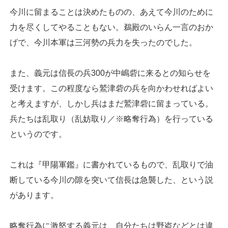
今川に留まることは決めたものの、あえて今川のために
力を尽くしてやることもない。鵜殿のいらん一言のおか
げで、今川本軍は三河勢の兵力を失ったのでした。
また、義元は信長の兵300が中嶋砦に来るとの知らせを
受けます。この程度なら鷲津砦の兵を向かわせればよい
と考えますが、しかし兵はまだ鷲津砦に留まっている。
兵たちは乱取り（乱妨取り／※略奪行為）を行っている
というのです。
これは『甲陽軍鑑』に書かれているもので、乱取りで油
断している今川の隙を突いて信長は急襲した、という説
があります。
略奪行為に激怒する義元は、自分たちは野盗などとは違