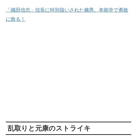
「織田信忠」信長に特別扱いされた嫡男。本能寺で勇敢
に散る！
乱取りと元康のストライキ