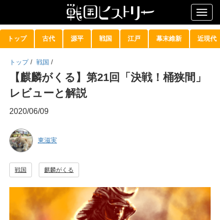
Togg
navig
トップ
古代
源平
戦国
江戸
幕末維新
近現代
トップ
/
戦国
/
【麒麟がくる】第21回「決戦！桶狭間」
レビューと解説
2020/06/09
東滋実
戦国
麒麟がくる