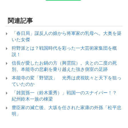
関連記事
「春日局」謀反人の娘から将軍家の乳母へ。大奥を築
いた女傑
狩野派とは？戦国時代を彩った一大芸術家集団を概
説！
信長が愛したお鍋の方（興雲院）。夫との二度の死
別、本能寺の悲劇を乗り越えた強き側室の足跡
本能寺の変「野望説」 光秀は虎視眈々と天下を狙っ
ていたのか
「雑賀孫一（鈴木重秀）」戦国一のスナイパー！？
紀州鈴木一族の棟梁
豊臣家の滅亡後、大坂を任された家康の外孫「松平忠
明」