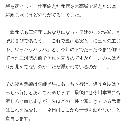
砦を落として一仕事終えた元康を大高城で迎えたのは、
鵜殿長照（うどのながてる）でした。
「義元様も三河守におなりになって早速のこの快挙、さ
ぞお喜びであろう」「これで殿は名実ともに三河の主じ
ゃ、ワッハッハッハ」と、今川の下でたった今まで働い
てきた三河勢の前でそれを言うのですから、この人は周
りが見えてないのか、ただ浮かれているのか……。
その後も鵜殿は矢継ぎ早にあっちへ行け、違う今度はそ
っちへ行けとあれこれ命じます。最後には今川本軍に合
流しろと命じますが、先ほどの一件で頭にきている元康
はこれを拒否し、「今日はここから一歩も動かない」と
宣言します。