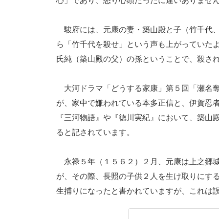
心」であり、怒り心頭だったに違いありませ
駿府には、元康の妻・築山殿と子（竹千代、
ら「竹千代を殺せ」という声も上がっていた
氏純（築山殿の父）の孫ということで、殺さ
大河ドラマ「どうする家康」第５回「瀬名奪
が、家中で嫌われている本多正信と、伊賀忍
『三河物語』や『徳川実紀』において、築山
ると記されています。
永禄５年（１５６２）２月、元康は上之郷城
が、その際、長照の子供２人を生け取りにす
生捕りになったと書かれていますが、これは