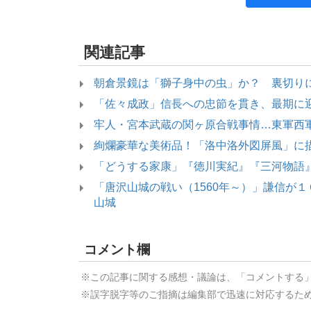
関連記事
朝倉景鏡は「獅子身中の虫」か？ 裏切り
「佐々成政」信長への忠節を貫き、最期に
牢人・宮本武蔵の関ヶ原合戦事情…東軍西
絢爛豪華な美術品！「洛中洛外図屏風」に
「どうする家康」『徳川実紀』『三河物語
「唐沢山城の戦い（1560年～）」謙信が
山城
コメント欄
※この記事に関する感想・議論は、「コメントする
※誤字脱字等のご指摘は編集部で迅速に対応するた