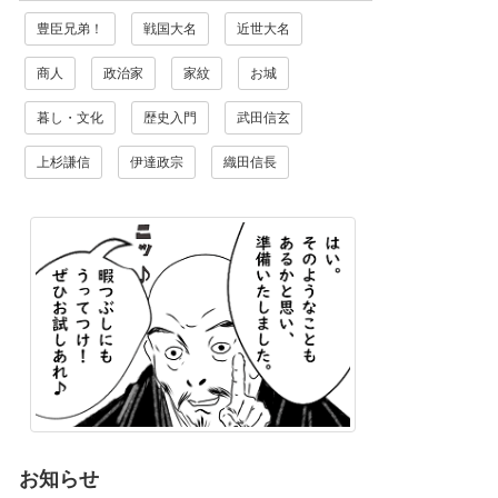
豊臣兄弟！
戦国大名
近世大名
商人
政治家
家紋
お城
暮し・文化
歴史入門
武田信玄
上杉謙信
伊達政宗
織田信長
お知らせ