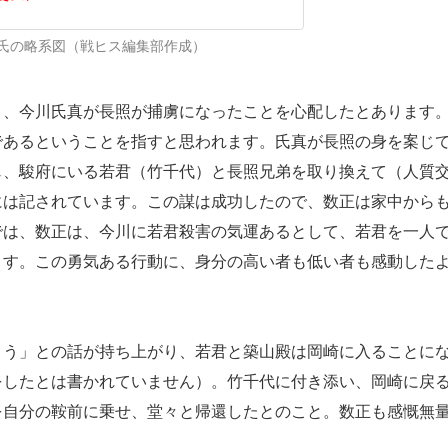
氏の略系図（戦ヒス編集部作成）
、今川氏真が長照が捕虜になったことを心配したとあります
であるということを指すと思われます。氏真が長照の身を案じ
じ、駿府にいる若君（竹千代）と長照兄弟を取り換えて（人質
には記されています。この謀は成功したので、数正は家中から
では、数正は、今川に若君殺害の気運あるとして、若君を一人
ます。この勇気ある行動に、身分の高い者も低い者も感動した
う」との話が持ち上がり、若君と築山殿は岡崎に入ることに
をしたとは書かれていません）。竹千代に付き添い、岡崎に戻
を自分の鞍前に乗せ、堂々と帰還したとのこと。数正も感慨無