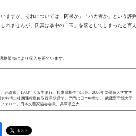
いますが、それについては「阿呆か」「バカ者か」という評
もしれませんが、氏真は掌中の「玉」を落としてしまったと言
は適格販売により収入を得ています。
評論家。1983年大阪生まれ、兵庫県相生市出身。2006年皇學館大学文学
学研究科博士後期課程単位取得満期退学。専門は日本中世史。 武蔵野学院大学
フェロー、日本文藝家協会会員。兵庫県立大 ...