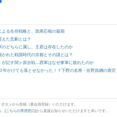
による生存戦略と、因果応報の最期
迎えた悲劇とは？
軍のどちらに属し、主君は存在したのか
描かれた戦国時代の京都とその謎とは？
』が記す関ヶ原合戦…西軍はなぜ東軍に敗れたのか
１０年かけても落とせなかった！？下野の名将・佐野昌綱の唐沢
」ボタンから投稿（要会員登録）いただけます。
め、
[こちらの専用窓口]
から直接お知らせいただけますと幸いです。