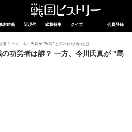
幕末維新
近現代
武将特集
クイズ
会員登録
誰？ 一方、今川氏真が "馬鹿" と言われた理由とは
の功労者は誰？ 一方、今川氏真が "馬