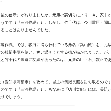
ん。
後の信康）がおりましたが、元康の裏切りにより、今川家中
ようです（『三河物語』）。しかし、竹千代は、今川重臣・関
れることはありませんでした。
還作戦」では、駿府に捕らわれている瀬名（築山殿）を、元
者の服部半蔵を使い、奪い返そうとする様が描かれました。が
殿と竹千代の奪還に功績があったのは、元康の臣・石川数正で
（愛知県蒲郡市）を攻めて、城主の鵜殿長照を討ち取るので
るのです（『三河物語』）。ちなみに『徳川実紀』には、長照
誤りでしょう。