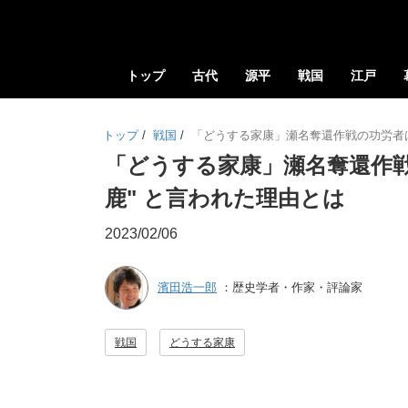
トップ
古代
源平
戦国
江戸
トップ
/
戦国
/
「どうする家康」瀬名奪還作戦の功労者は
「どうする家康」瀬名奪還作戦
鹿" と言われた理由とは
2023/02/06
濱田浩一郎
：歴史学者・作家・評論家
戦国
どうする家康