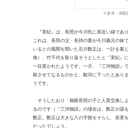
※参考：鵜殿
『実紀』は、長照が今川氏に真近い縁であり
これは、長照の父・長持の妻が今川義元の妹
いるとの風聞を聞いた石川数正は、一計を案
換）、竹千代を取り返そうとしたと『実紀』
一目置かれたようです。一方、『三河物語』
殺させてなるものかと、駿河に下ったとあり
うです。
そうしたおり「鵜殿長照の子と人質交換しよ
るのです（『三河物語』の場合は、数正が謀
数正。数正は大きな八の字髭をそらし、若君
だったでしょう。