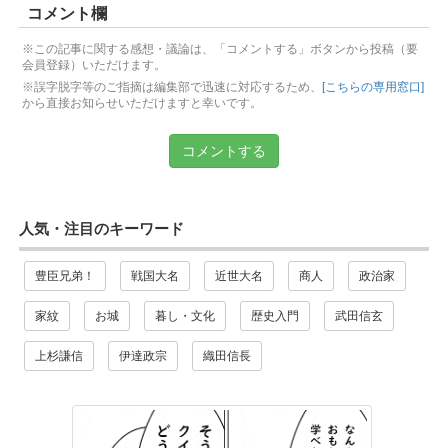
コメント欄
※この記事に関する感想・議論は、「コメントする」ボタンから投稿（要
会員登録）いただけます。
※誤字脱字等のご指摘は編集部で迅速に対応するため、
[こちらの専用窓口]
から直接お知らせいただけますと幸いです。
コメントする
人気・注目のキーワード
豊臣兄弟！
戦国大名
近世大名
商人
政治家
家紋
お城
暮し・文化
歴史入門
武田信玄
上杉謙信
伊達政宗
織田信長