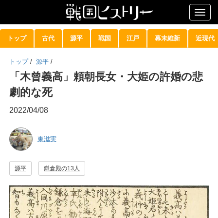
Togg
navig
トップ
古代
源平
戦国
江戸
幕末維新
近現代
トップ
/
源平
/
「木曾義高」頼朝長女・大姫の許婚の悲
劇的な死
2022/04/08
東滋実
源平
鎌倉殿の13人