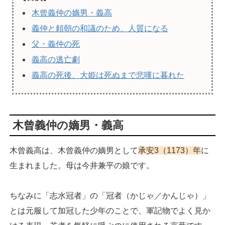
木曾義仲の嫡男・義高
義仲と頼朝の和議のため、人質になる
父・義仲の死
義高の逃亡劇
義高の死後、大姫は死ぬまで悲嘆に暮れた
木曾義仲の嫡男・義高
木曾義高は、木曾義仲の嫡男として
承安3（1173）年
に
生まれました。母は今井兼平の娘です。
ちなみに「志水冠者」の「冠者（かじゃ／かんじゃ）」
とは元服して加冠した少年のことで、軍記物でよく見か