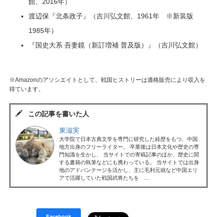
館、2016年）
渡辺保『北条政子』（吉川弘文館、1961年 ※新装版
1985年）
『国史大系 吾妻鏡（新訂増補 普及版）』（吉川弘文館）
※Amazonのアソシエイトとして、戦国ヒストリーは適格販売により収入を
得ています。
この記事を書いた人
東滋実
大学院で日本古典文学を専門に研究した経歴をもつ、中国
地方出身のフリーライター。 卒業後は日本文化や歴史の専
門知識を生かし、 当サイトでの寄稿記事のほか、歴史に関
する書籍の執筆などにも携わっている。 当サイトでは出身
地のアドバンテージを活かし、主に毛利元就など中国エリ
アで活躍していた戦国武将たちを ...
Facebook