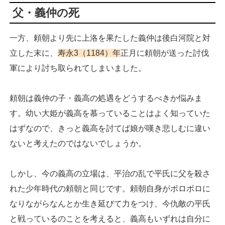
父・義仲の死
一方、頼朝より先に上洛を果たした義仲は後白河院と対
立した末に、
寿永3（1184）年
正月に頼朝が送った討伐
軍により討ち取られてしまいました。
頼朝は義仲の子・義高の処遇をどうするべきか悩みま
す。幼い大姫が義高を慕っていることはよく知っていた
はずなので、きっと義高を討てば娘が嘆き悲しむに違い
ないと考えたのではないでしょうか。
しかし、今の義高の立場は、平治の乱で平氏に父を殺さ
れた少年時代の頼朝と同じです。頼朝自身がボロボロに
なりながらなんとか生き延びて力をつけ、今仇敵の平氏
と戦っているのことを考えると、義高もいずれは自分に