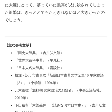
た大姫にとって、慕っていた義高が父に殺されてしまっ
た衝撃は、きっととてもたえきれないほど大きかったの
でしょう。
【主な参考文献】
『国史大辞典』（吉川弘文館）
『世界大百科事典』（平凡社）
『日本人名大辞典』（講談社）
校注・訳：市古貞次『新編日本古典文学全集46 平家物語
（2）』（小学館、1994年）
元木泰雄『源頼朝 武家政治の創始者』（中央公論新社、
2019年）
下出積與『木曽義仲 （読みなおす日本史）』（吉川弘文