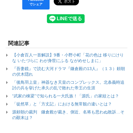
でシェア
関連記事
【小倉百人一首解説】9番・小野小町「花の色は 移りにけり
な いたづらに わが身世にふる ながめせしまに」
『吾妻鏡』で読む大河ドラマ『鎌倉殿の13人』（１３）頼朝
の伏木隠れ
「後鳥羽上皇」神器なき天皇のコンプレックス。北条義時追
討の兵を挙げた承久の乱で敗れた帝王の生涯
“武家の棟梁”で知られる一大氏族！「源氏」の家紋とは？
「徒然草」と「方丈記」における無常観の違いとは？
源頼朝の裁判 鎌倉殿が裁き、側近、名将も思わぬ敗訴…そ
の顚末は？