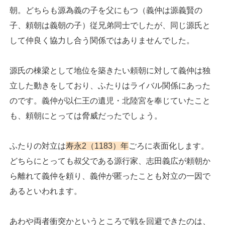
朝。どちらも源為義の子を父にもつ（義仲は源義賢の
子、頼朝は義朝の子）従兄弟同士でしたが、同じ源氏と
して仲良く協力し合う関係ではありませんでした。
源氏の棟梁として地位を築きたい頼朝に対して義仲は独
立した動きをしており、ふたりはライバル関係にあった
のです。義仲が以仁王の遺児・北陸宮を奉じていたこと
も、頼朝にとっては脅威だったでしょう。
ふたりの対立は
寿永2（1183）年
ごろに表面化します。
どちらにとっても叔父である源行家、志田義広が頼朝か
ら離れて義仲を頼り、義仲が匿ったことも対立の一因で
あるといわれます。
あわや両者衝突かというところで戦を回避できたのは、