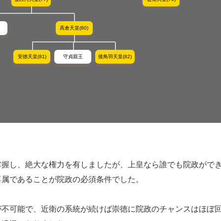
高倉天皇(80)
安徳天皇(81)
守貞親王
後鳥羽天皇(82)
掌握し、絶大な権力を有しましたが、上皇なら誰でも院政がで
尊属であることが院政の必須条件でした。
が不可能で、近衛の系統が続けば崇徳に院政のチャンスはほぼ