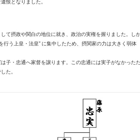
な遺恨となりました。
として摂政や関白の地位に就き、政治の実権を握りました。し
を行う上皇・法皇” に集中したため、摂関家の力は大きく弱体
実は子・忠通へ家督を譲ります。この忠通には実子がなかった
でした。