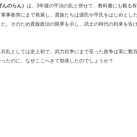
げんのらん）
は、3年後の平治の乱と併せて、教科書にも載る有
て軍事衝突にまで発展し、貴族たちは源氏や平氏をはじめとし
した。そのため貴族政治の限界を示し、武士の時代の到来を告
た兵乱としては史上初で、武力抗争にまで至った政争は実に数
かったのに、なぜここへきて勃発したのでしょうか？