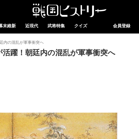
幕末維新
近現代
武将特集
クイズ
会員登録
朝廷内の混乱が軍事衝突へ
士が活躍！朝廷内の混乱が軍事衝突へ