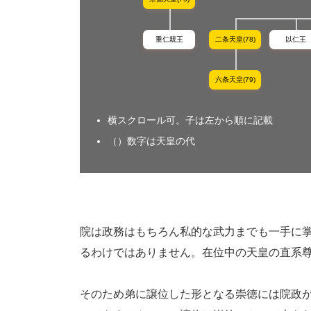
重仁親王
二条天皇(78)
以仁王
六条天皇(79)
横スクロール可。子は左から順に記載
（）数字は天皇の代
院は政務はもちろん私的な武力までも一手に
るわけではありません。在位中の天皇の直系
そのため弟に譲位した形となる崇徳には院政