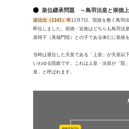
皇位継承問題 ～鳥羽法皇と崇徳
栄治元（1141）年
12月7日、院政を敷く鳥
即位しました。崇徳・近衛はどちらも鳥羽法
原得子（美福門院）との子である体仁に皇統
当時は退位した天皇である「上皇」が天皇以
いわゆる院政です。これは上皇・法皇が「院
皇」と呼ばれます。
崇徳天皇(75)