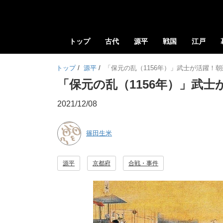
トップ
古代
源平
戦国
江戸
トップ
/
源平
/
「保元の乱（1156年）」武士が活躍！
「保元の乱（1156年）」武
2021/12/08
篠田生米
源平
京都府
合戦・事件