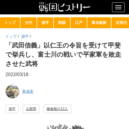
Togg
navig
トップ
古代
源平
戦国
江戸
幕末維新
近現代
トップ
/
源平
/
「武田信義」以仁王の令旨を受けて甲斐
で挙兵し、富士川の戦いで平家軍を敗走
させた武将
2022/03/18
東滋実
源平
山梨県
鎌倉殿の13人