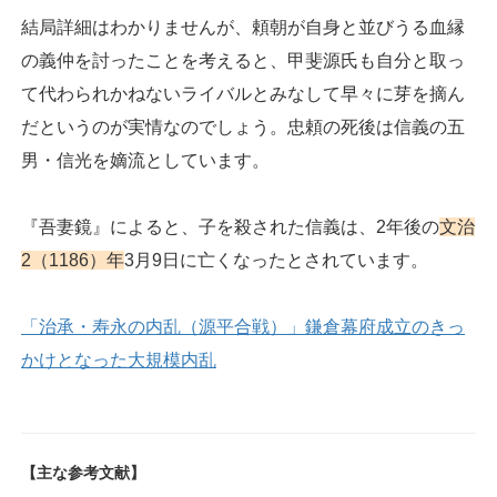
結局詳細はわかりませんが、頼朝が自身と並びうる血縁
の義仲を討ったことを考えると、甲斐源氏も自分と取っ
て代わられかねないライバルとみなして早々に芽を摘ん
だというのが実情なのでしょう。忠頼の死後は信義の五
男・信光を嫡流としています。
『吾妻鏡』によると、子を殺された信義は、2年後の
文治
2（1186）年
3月9日に亡くなったとされています。
「治承・寿永の内乱（源平合戦）」鎌倉幕府成立のきっ
かけとなった大規模内乱
【主な参考文献】