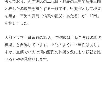
汲んでおり、河内源氏の二代目・頼義の三男で新羅三郎
と称した源義光を祖とする一族です。甲斐守として地盤
を築き、三男の義清（信義の祖父にあたる）が「武田」
を称しました。
大河ドラマ「鎌倉殿の13人」で信義は「我こそは源氏の
棟梁」と自称しています。上記のように正当性はありま
すが、血筋でいえば河内源氏の棟梁を父にもつ頼朝と比
べるとやや見劣りします。