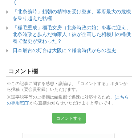
く
「北条義時」頼朝の精神を受け継ぎ、幕府最大の危機
を乗り越えた執権
「稲毛重成」稲毛女房（北条時政の娘）を妻に迎え、
北条時政と歩んだ御家人！彼が企画した相模川の橋供
養で歴史が変わった？
日本最古の灯台は大阪に？鎌倉時代からの歴史
コメント欄
※この記事に関する感想・議論は、「コメントする」ボタンか
ら投稿（要会員登録）いただけます。
※誤字脱字等のご指摘は編集部で迅速に対応するため、
[こちら
の専用窓口]
から直接お知らせいただけますと幸いです。
コメントする