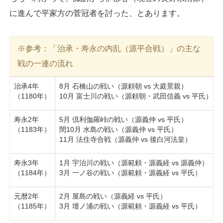
に進んで平家方の菅冠者を討った、とあります。
※参考：「治承・寿永の内乱（源平合戦）」の主な
戦の一連の流れ
治承4年
8月 石橋山の戦い（源頼朝 vs 大庭景親）
（1180年）
10月 富士川の戦い（源頼朝・武田信義 vs 平氏）
寿永2年
5月 倶利伽羅峠の戦い（源義仲 vs 平氏）
（1183年）
閏10月 水島の戦い（源義仲 vs 平氏）
11月 法住寺合戦（源義仲 vs 後白河法皇）
寿永3年
1月 宇治川の戦い（源範頼・源義経 vs 源義仲）
（1184年）
3月 一ノ谷の戦い（源範頼・源義経 vs 平氏）
元暦2年
2月 屋島の戦い（源義経 vs 平氏）
（1185年）
3月 壇ノ浦の戦い（源範頼・源義経 vs 平氏）