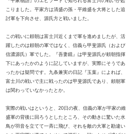
『平家物語』のエピソードで知られる富士川の戦いが起
こりました。平家方は清盛の孫・平維盛を大将とした追
討軍を下向させ、源氏方と戦いました。
この戦いに頼朝は富士川近くまで軍を進めましたが、活
躍したのは頼朝の軍ではなく、信義ら甲斐源氏（および
信濃源氏）軍でした。『吾妻鏡』は甲斐源氏が頼朝指揮
下にあったかのように記していますが、実際にそうであ
ったかは疑問です。九条兼実の日記『玉葉』によれば、
富士川の戦いで主に戦ったのは甲斐源氏であり、頼朝軍
は関わっていなかったとか。
実際の戦いはというと、20日の夜、信義の軍が平家の維
盛軍の背後に回ろうとしたところ、その動きに驚いた水
鳥が羽音を立てて一斉に飛び、それを敵の大軍と勘違い