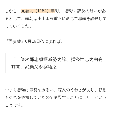
しかし、
元暦元（1184）年
6月、忠頼に謀反の疑いがあ
るとして、頼朝は小山田有重らに命じて忠頼を誅殺して
しまいました。
『吾妻鏡』6月16日条によれば、
「一條次郎忠頼振威勢之餘、挿濫世志之由有
其聞。武衛又令察給之」
つまり忠頼は威勢を振るい、謀反のうわさがあり、頼朝
もそれを察知していたので暗殺することにした、という
ことです。