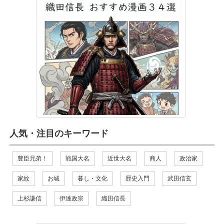
人気・注目のキーワード
豊臣兄弟！
戦国大名
近世大名
商人
政治家
家紋
お城
暮し・文化
歴史入門
武田信玄
上杉謙信
伊達政宗
織田信長