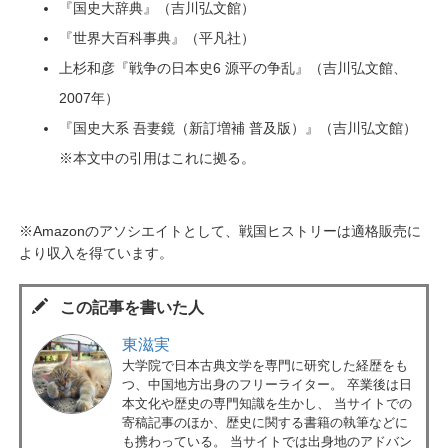
『国史大辞典』（吉川弘文館）
『世界大百科事典』（平凡社）
上杉和彦『戦争の日本史6 源平の争乱』（吉川弘文館、
2007年）
『国史大系 吾妻鏡（新訂増補 普及版）』（吉川弘文館）
※本文中の引用はこれに拠る。
※Amazonのアソシエイトとして、戦国ヒストリーは適格販売に
より収入を得ています。
この記事を書いた人
東滋実
大学院で日本古典文学を専門に研究した経歴をも
つ、中国地方出身のフリーライター。 卒業後は日
本文化や歴史の専門知識を生かし、 当サイトでの
寄稿記事のほか、歴史に関する書籍の執筆などに
も携わっている。 当サイトでは出身地のアドバン