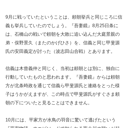
9月に戦っていたということは、頼朝挙兵と同じころに信
義も挙兵していたのでしょう。『吾妻鏡』8月25日条に
は、石橋山の戦いで頼朝を大敗に追い込んだ大庭景親の
弟・俣野景久（またのかげひさ）を、信義と同じ甲斐源
氏の安田義定が討った（波志田山合戦）とあります。
信義は木曾義仲と同じく、当初は頼朝とは別に、独自に
行動していたものと思われます。『吾妻鏡』からは頼朝
方が北条時政を通じて信義ら甲斐源氏と連絡をとった様
子はうかがえますが、この時点で甲斐源氏がすぐさま頼
朝の下についたと見ることはできません。
10月には、平家方が水鳥の羽音に驚いて逃げたという