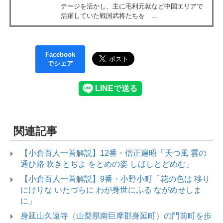
テージを活かし、主に毛利元就など中国エリアで
活躍していた戦国武将たちを ...
Facebook
でシェア
関連記事
【小倉百人一首解説】12番・僧正遍昭「天つ風 雲の
通ひ路 吹きとぢよ をとめの姿 しばしとどめむ」
【小倉百人一首解説】9番・小野小町「花の色は 移り
にけりな いたづらに わが身世にふる ながめせしま
に」
身延山久遠寺（山梨県南巨摩郡身延町）の門前町を歩