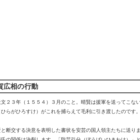
賀広相の行動
文２３年（１５５４）３月のこと。晴賢は援軍を送ってこな
（ひらがひろすけ）がこれを捕らえて毛利に引き渡したのです
と断交する決意を表明した書状を安芸の国人領主たちに送り
両氏の関係は決裂します。「防芸引分（ぼうげいひきわけ）」