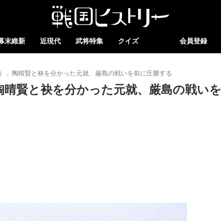
幕末維新
近現代
武将特集
クイズ
会員登録
4年）」陶晴賢と袂を分かった元就、厳島の戦いを前に圧勝する
」陶晴賢と袂を分かった元就、厳島の戦い