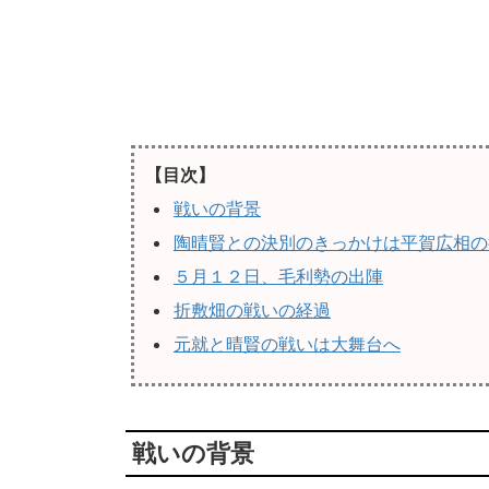
【目次】
戦いの背景
陶晴賢との決別のきっかけは平賀広相の
５月１２日、毛利勢の出陣
折敷畑の戦いの経過
元就と晴賢の戦いは大舞台へ
戦いの背景