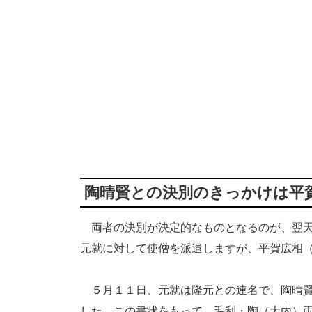
陶晴賢との決別のきっかけは平
両者の決別が決定的なものとなるのが、翌天
元就に対して使僧を派遣しますが、平賀広相
５月１１日、元就は隆元との連名で、陶晴賢
した。この書状をもって、毛利・陶（大内）