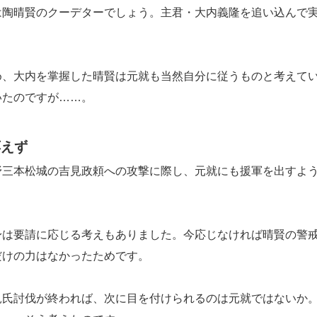
陶晴賢のクーデターでしょう。主君・大内義隆を追い込んで
、大内を掌握した晴賢は元就も当然自分に従うものと考えて
いたのですが……。
応えず
三本松城の吉見政頼への攻撃に際し、元就にも援軍を出すよ
は要請に応じる考えもありました。今応じなければ晴賢の警
だけの力はなかったためです。
氏討伐が終われば、次に目を付けられるのは元就ではないか