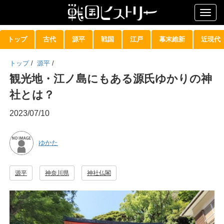
Togg
navig
トップ
古代
源平
戦国
江戸
幕末維新
近現代
トップ
/
源平
/
観光地・江ノ島にもある源氏ゆかりの神
社とは？
2023/07/10
ゆかた
源平
神奈川県
神社仏閣