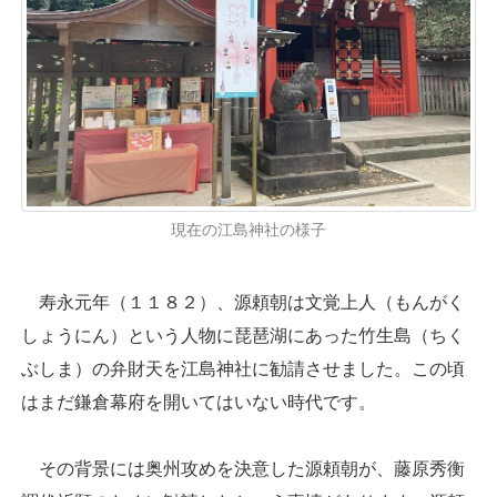
現在の江島神社の様子
寿永元年（１１８２）、源頼朝は文覚上人（もんがく
しょうにん）という人物に琵琶湖にあった竹生島（ちく
ぶしま）の弁財天を江島神社に勧請させました。この頃
はまだ鎌倉幕府を開いてはいない時代です。
その背景には奥州攻めを決意した源頼朝が、藤原秀衡