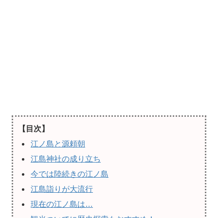
【目次】
江ノ島と源頼朝
江島神社の成り立ち
今では陸続きの江ノ島
江島詣りが大流行
現在の江ノ島は…