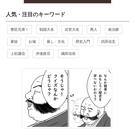
人気・注目のキーワード
豊臣兄弟！
戦国大名
近世大名
商人
政治家
家紋
お城
暮し・文化
歴史入門
武田信玄
上杉謙信
伊達政宗
織田信長