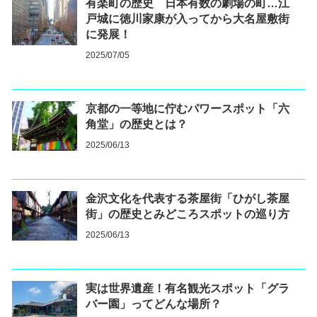
有楽町の歴史 日本有数の劇場の町…江
戸城に徳川家康が入ってから大名屋敷街
に発展！
2025/07/05
京都の一等地に佇むパワースポット「六
角堂」の歴史とは？
2025/06/13
金沢文化を代表する茶屋街「ひがし茶屋
街」の歴史とみどころスポットの巡り方
2025/06/13
実は世界遺産！有名観光スポット「グラ
バー園」ってどんな場所？