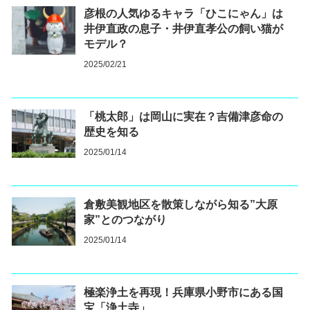
彦根の人気ゆるキャラ「ひこにゃん」は
井伊直政の息子・井伊直孝公の飼い猫が
モデル？
2025/02/21
「桃太郎」は岡山に実在？吉備津彦命の
歴史を知る
2025/01/14
倉敷美観地区を散策しながら知る”大原
家”とのつながり
2025/01/14
極楽浄土を再現！兵庫県小野市にある国
宝「浄土寺」