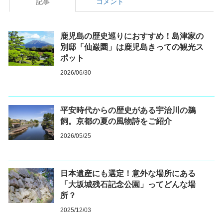
記事
コメント
鹿児島の歴史巡りにおすすめ！島津家の
別邸「仙巌園」は鹿児島きっての観光ス
ポット
2026/06/30
平安時代からの歴史がある宇治川の鵜
飼。京都の夏の風物詩をご紹介
2026/05/25
日本遺産にも選定！意外な場所にある
「大坂城残石記念公園」ってどんな場
所？
2025/12/03