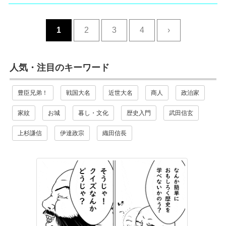
1
2
3
4
›
人気・注目のキーワード
豊臣兄弟！
戦国大名
近世大名
商人
政治家
家紋
お城
暮し・文化
歴史入門
武田信玄
上杉謙信
伊達政宗
織田信長