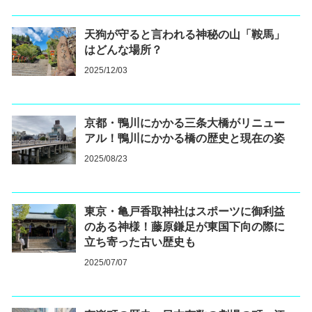
天狗が守ると言われる神秘の山「鞍馬」
はどんな場所？
2025/12/03
京都・鴨川にかかる三条大橋がリニュー
アル！鴨川にかかる橋の歴史と現在の姿
2025/08/23
東京・亀戸香取神社はスポーツに御利益
のある神様！藤原鎌足が東国下向の際に
立ち寄った古い歴史も
2025/07/07