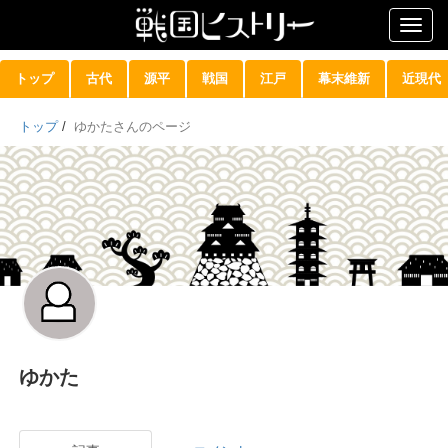
Togg
navig
トップ
古代
源平
戦国
江戸
幕末維新
近現代
トップ
/
ゆかたさんのページ
ゆかた