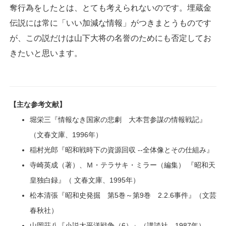
奪行為をしたとは、とても考えられないのです。埋蔵金
伝説には常に「いい加減な情報」がつきまとうものです
が、この説だけは山下大将の名誉のためにも否定してお
きたいと思います。
【主な参考文献】
堀栄三『情報なき国家の悲劇 大本営参謀の情報戦記』
（文春文庫、1996年）
稲村光郎『昭和戦時下の資源回収 --全体像とその仕組み』
寺崎英成（著）、Ｍ・テラサキ・ミラー（編集） 『昭和天
皇独白録』（ 文春文庫、1995年）
松本清張『昭和史発掘 第5巻～第9巻 2.2.6事件』（文芸
春秋社）
山岡荘八『小説太平洋戦争（6）』（講談社、1987年）