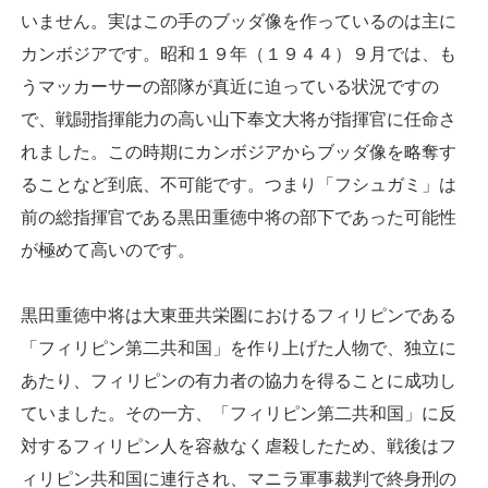
いません。実はこの手のブッダ像を作っているのは主に
カンボジアです。昭和１９年（１９４４）９月では、も
うマッカーサーの部隊が真近に迫っている状況ですの
で、戦闘指揮能力の高い山下奉文大将が指揮官に任命さ
れました。この時期にカンボジアからブッダ像を略奪す
ることなど到底、不可能です。つまり「フシュガミ」は
前の総指揮官である黒田重徳中将の部下であった可能性
が極めて高いのです。
黒田重徳中将は大東亜共栄圏におけるフィリピンである
「フィリピン第二共和国」を作り上げた人物で、独立に
あたり、フィリピンの有力者の協力を得ることに成功し
ていました。その一方、「フィリピン第二共和国」に反
対するフィリピン人を容赦なく虐殺したため、戦後はフ
ィリピン共和国に連行され、マニラ軍事裁判で終身刑の