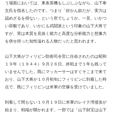
う場面においては、東条英機もしぶしぶながら、山下奉
文氏を指名したのです。つまり「好かん奴だが、実力は
認めざるを得ない」という所でしょうか。一見、いかつ
い容貌であり、いかにも武闘派という印象の山下大将で
すが、実は本質を見抜く能力と高度な分析能力と想像力
を併せ持った知性溢れる人物だったと思われます。
山下大将がフィリピン防衛司令官に任命されたのは昭和
１９年（１９４４）９月２６日。終戦まで１年も残って
いませんでした。既にマッカーサーはすぐそこまで来て
おり、山下大将が１０月初旬にフィリピンに到着した時
点で、既にフィリピンは米軍の空爆を受けていました。
到着して間もない１０月１９日に米軍のレイテ湾侵攻が
始まり、戦端が開かれます。一部では「山下財宝は山下