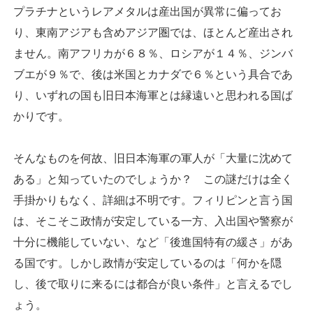
プラチナというレアメタルは産出国が異常に偏ってお
り、東南アジアも含めアジア圏では、ほとんど産出され
ません。南アフリカが６８％、ロシアが１４％、ジンバ
ブエが９％で、後は米国とカナダで６％という具合であ
り、いずれの国も旧日本海軍とは縁遠いと思われる国ば
かりです。
そんなものを何故、旧日本海軍の軍人が「大量に沈めて
ある」と知っていたのでしょうか？ この謎だけは全く
手掛かりもなく、詳細は不明です。フィリピンと言う国
は、そこそこ政情が安定している一方、入出国や警察が
十分に機能していない、など「後進国特有の緩さ」があ
る国です。しかし政情が安定しているのは「何かを隠
し、後で取りに来るには都合が良い条件」と言えるでし
ょう。