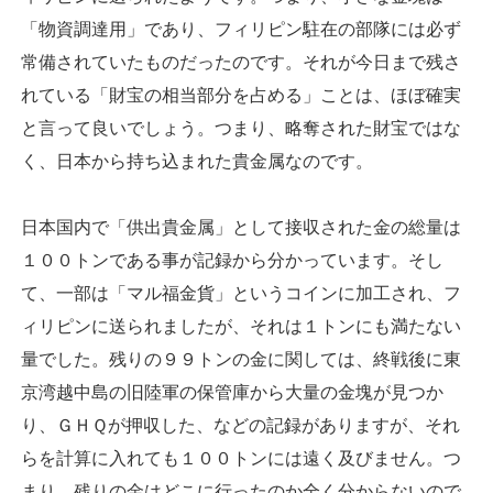
「物資調達用」であり、フィリピン駐在の部隊には必ず
常備されていたものだったのです。それが今日まで残さ
れている「財宝の相当部分を占める」ことは、ほぼ確実
と言って良いでしょう。つまり、略奪された財宝ではな
く、日本から持ち込まれた貴金属なのです。
日本国内で「供出貴金属」として接収された金の総量は
１００トンである事が記録から分かっています。そし
て、一部は「マル福金貨」というコインに加工され、フ
ィリピンに送られましたが、それは１トンにも満たない
量でした。残りの９９トンの金に関しては、終戦後に東
京湾越中島の旧陸軍の保管庫から大量の金塊が見つか
り、ＧＨＱが押収した、などの記録がありますが、それ
らを計算に入れても１００トンには遠く及びません。つ
まり、残りの金はどこに行ったのか全く分からないので