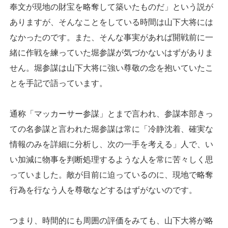
奉文が現地の財宝を略奪して築いたものだ」という説が
ありますが、そんなことをしている時間は山下大将には
なかったのです。また、そんな事実があれば開戦前に一
緒に作戦を練っていた堀参謀が気づかないはずがありま
せん。堀参謀は山下大将に強い尊敬の念を抱いていたこ
とを手記で語っています。
通称「マッカーサー参謀」とまで言われ、参謀本部きっ
ての名参謀と言われた堀参謀は常に「冷静沈着、確実な
情報のみを詳細に分析し、次の一手を考える」人で、い
い加減に物事を判断処理するような人を常に苦々しく思
っていました。敵が目前に迫っているのに、現地で略奪
行為を行なう人を尊敬などするはずがないのです。
つまり、時間的にも周囲の評価をみても、山下大将が略