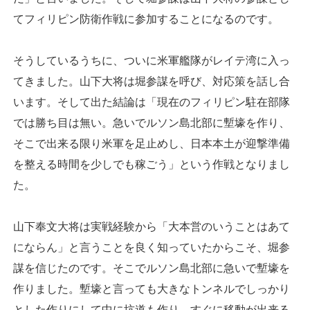
てフィリピン防衛作戦に参加することになるのです。
そうしているうちに、ついに米軍艦隊がレイテ湾に入っ
てきました。山下大将は堀参謀を呼び、対応策を話し合
います。そして出た結論は「現在のフィリピン駐在部隊
では勝ち目は無い。急いでルソン島北部に塹壕を作り、
そこで出来る限り米軍を足止めし、日本本土が迎撃準備
を整える時間を少しでも稼ごう」という作戦となりまし
た。
山下奉文大将は実戦経験から「大本営のいうことはあて
にならん」と言うことを良く知っていたからこそ、堀参
謀を信じたのです。そこでルソン島北部に急いで塹壕を
作りました。塹壕と言っても大きなトンネルでしっかり
とした作りにして中に坑道も作り、すぐに移動が出来る