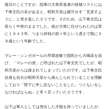
後日のことですが、陸軍の大将昇進者の候補リストに山
下奉文氏の名があると、昭和天皇は裁可せず「見直すよ
うに」と突き返したそうです。そのため、山下奉文氏は
長らく中将のままでした。彼が大将に任ぜられたのは実
に１９４３年、つまり終戦の前々年という遅さで既に５
８歳という年齢でした。
マレー・シンガポールの早期攻略で国民から大喝采を浴
び、「マレーの虎」と呼ばれた山下奉文氏でしたが、昭
和天皇からは疎まれてしまっていたのです。山下奉文氏
自身も自分が昭和天皇から疎んじられていることを理解
しており「陛下に申し訳ないことをした。つぐないをし
なければならぬ」と常々言っていたそうです。
山下は軍人としては突出した才能を持っていましたが、