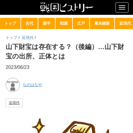
Togg
navig
トップ
古代
源平
戦国
江戸
幕末維新
近現代
トップ
/
近現代
/
山下財宝は存在する？（後編）…山下財
宝の出所、正体とは
2023/06/23
なのはなや
近現代