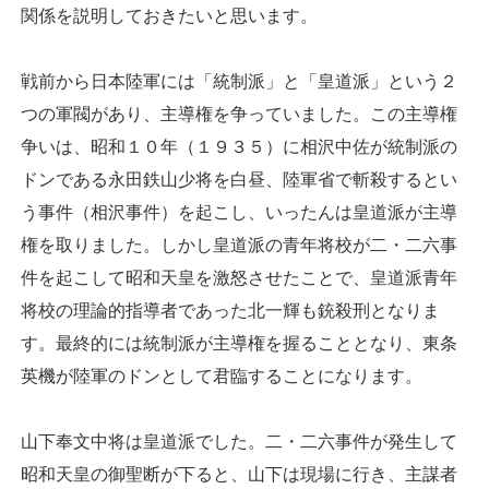
関係を説明しておきたいと思います。
戦前から日本陸軍には「統制派」と「皇道派」という２
つの軍閥があり、主導権を争っていました。この主導権
争いは、昭和１０年（１９３５）に相沢中佐が統制派の
ドンである永田鉄山少将を白昼、陸軍省で斬殺するとい
う事件（相沢事件）を起こし、いったんは皇道派が主導
権を取りました。しかし皇道派の青年将校が二・二六事
件を起こして昭和天皇を激怒させたことで、皇道派青年
将校の理論的指導者であった北一輝も銃殺刑となりま
す。最終的には統制派が主導権を握ることとなり、東条
英機が陸軍のドンとして君臨することになります。
山下奉文中将は皇道派でした。二・二六事件が発生して
昭和天皇の御聖断が下ると、山下は現場に行き、主謀者