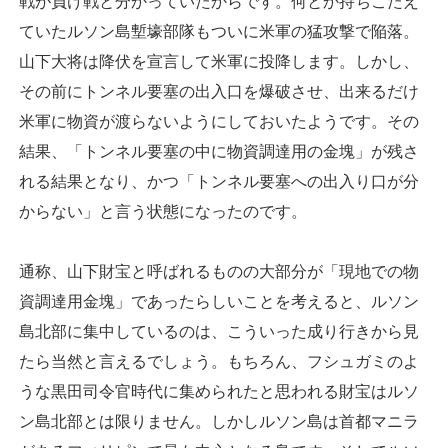
戦が負け戦と分かっていたからです。何とか持ちこたえ
ていたルソン島塹壕部隊もついに米軍の猛攻撃で陥落。
山下大将は降伏を宣言して米軍に投降します。しかし、
その前にトンネル要塞の出入口を爆破させ、出来るだけ
米軍に物資が渡らないようにしておいたようです。その
結果、「トンネル要塞の中に物資調達用の金塊」が残さ
れる結果となり、かつ「トンネル要塞への出入り口が分
からない」と言う状態になったのです。
通称、山下財宝と呼ばれるものの大部分が「現地での物
資調達用金塊」であったらしいことを考えると、ルソン
島北部に集中しているのは、こういった成り行きから見
たら当然と言えるでしょう。もちろん、フシュガミのよ
うな黒田司令官時代に集められたと思われる財宝はルソ
ン島北部とは限りません。しかしルソン島は首都マニラ