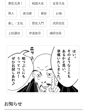
豊臣兄弟！
戦国大名
近世大名
商人
政治家
家紋
お城
暮し・文化
歴史入門
武田信玄
上杉謙信
伊達政宗
織田信長
お知らせ