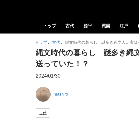
トップ
古代
源平
戦国
江戸
トップ
/
古代
/
縄文時代の暮らし 謎多き縄文人…実は
縄文時代の暮らし 謎多き縄
送っていた！？
2024/01/30
mashiro
古代