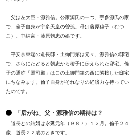
父は左大臣・源雅信。公家源氏の一つ、宇多源氏の家
で、倫子自身が宇多天皇の曽孫。母は藤原穆子（むつ
こ）。中納言・藤原朝忠の娘です。
平安京東端の道長邸・土御門第は元々、源雅信の邸宅
で、さらにたどると朝忠から穆子に伝えられた邸宅。倫
子の通称「鷹司殿」はこの土御門第の西に隣接した邸宅
にちなみます。倫子自身がそれなりの経済力を持ってい
たのです。
「后がね」父・源雅信の期待は？
道長との結婚は永延元年（９８７）１２月。倫子２４
歳、道長２２歳のときです。