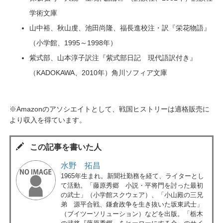
学術文庫
山中裕、秋山虔、池田尚隆、福長進校注・訳『栄花物語』
（小学館、1995～1998年）
紫式部、山本淳子訳注『紫式部日記 現代語訳付き』
（KADOKAWA、2010年）角川ソフィア文庫
※Amazonのアソシエイトとして、戦国ヒストリーは適格販売に
より収入を得ています。
この記事を書いた人
水野 拓昌
1965年生まれ。新聞社勤務を経て、ライターとし
て活動。「藤原秀郷 小説・平将門を討った最初
の武士」（小学館スクウェア）、「小山殿の三兄
弟 源平合戦、鎌倉政争を生き抜いた坂東武士」
（ブイツーソリューション）などを出版。「栃木