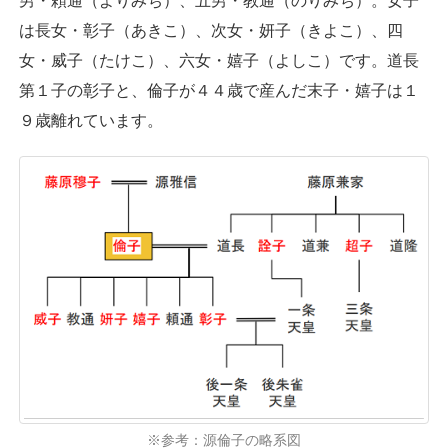
男・頼通（よりみち）、五男・教通（のりみち）。女子
は長女・彰子（あきこ）、次女・妍子（きよこ）、四
女・威子（たけこ）、六女・嬉子（よしこ）です。道長
第１子の彰子と、倫子が４４歳で産んだ末子・嬉子は１
９歳離れています。
※参考：源倫子の略系図