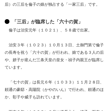
后）の三后を倫子の娘が独占する「一家三后」です。
「三后」が臨席した「六十の賀」
倫子は治安元年（１０２１）、５８歳で出家。
治安３年（１０２３）１０月１３日、土御門第で倫子
の長寿を祝う「六十の賀」が行われ、娘である３人の后
や、妍子が産んだ三条天皇の皇女・禎子内親王が臨席し
ています。
「七十の賀」は長元６年（１０３３）１１月２８日、
頼通の豪邸・高陽院（かやのいん）で行われ、頼通のほ
か、彰子や威子も訪れています。