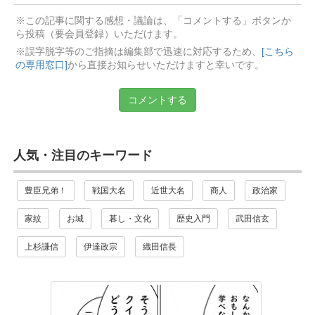
※この記事に関する感想・議論は、「コメントする」ボタンか
ら投稿（要会員登録）いただけます。
※誤字脱字等のご指摘は編集部で迅速に対応するため、
[こちら
の専用窓口]
から直接お知らせいただけますと幸いです。
コメントする
人気・注目のキーワード
豊臣兄弟！
戦国大名
近世大名
商人
政治家
家紋
お城
暮し・文化
歴史入門
武田信玄
上杉謙信
伊達政宗
織田信長