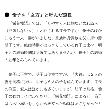
倫子を「女方」と呼んだ道長
『栄花物語』では、「たやすく人に物など言わぬ人
（浮気しない人）」と評される道長ですが、倫子のほか
にもう一人、妻がいました。皇族出身貴族を父に持つ源
明子です。結婚時期がはっきりしている倫子に比べ、明
子との結婚時期は明確ではありませんが、倫子との結婚
の翌年とみられています。
倫子は正室で、明子は側室ですが、『大鏡』は２人の
妻を同格に扱い、明子も６人の子を産んでいます。道長
の側室、愛人はほかにも多くいますが、明子は別格。倫
子の強力ライバルであり、『栄花物語』によると、倫子
はつらい思いをしながら表立った動揺は示さなかったと