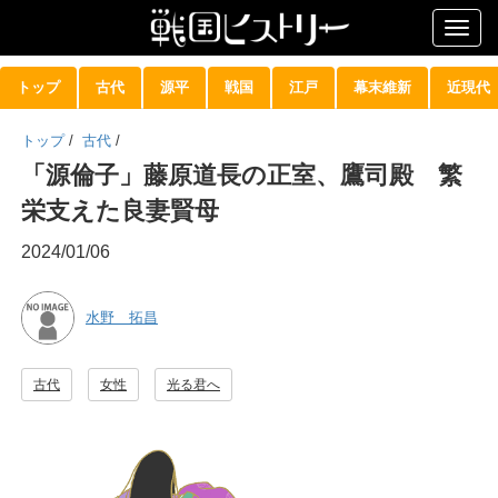
Togg
navig
トップ
古代
源平
戦国
江戸
幕末維新
近現代
トップ
/
古代
/
「源倫子」藤原道長の正室、鷹司殿 繁
栄支えた良妻賢母
2024/01/06
水野 拓昌
古代
女性
光る君へ