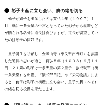
彰子出産に立ち会い、臍の緒を切る
倫子が嬉子を出産したのは寛弘４年（１００７）１
月。既に一条天皇の中宮となっていた彰子から産着など
が贈られる名誉に道長は喜びますが、道長が切望してい
たのは彰子の懐妊です。
皇子誕生を祈願し、金峰山寺（奈良県吉野町）を参詣
した道長の思いが通じ、寛弘５年（１００８）９月１１
日、２１歳の彰子は一条天皇の第２皇子、敦成親王（後
一条天皇）を出産。『紫式部日記』や『栄花物語』によ
ると、倫子は彰子の初産に立ち会い、皇子の臍（へそ）
の緒を切る役目を果たします。