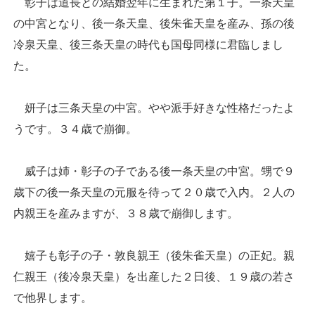
彰子は道長との結婚翌年に生まれた第１子。一条天皇
の中宮となり、後一条天皇、後朱雀天皇を産み、孫の後
冷泉天皇、後三条天皇の時代も国母同様に君臨しまし
た。
妍子は三条天皇の中宮。やや派手好きな性格だったよ
うです。３４歳で崩御。
威子は姉・彰子の子である後一条天皇の中宮。甥で９
歳下の後一条天皇の元服を待って２０歳で入内。２人の
内親王を産みますが、３８歳で崩御します。
嬉子も彰子の子・敦良親王（後朱雀天皇）の正妃。親
仁親王（後冷泉天皇）を出産した２日後、１９歳の若さ
で他界します。