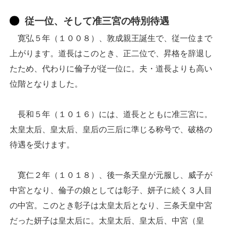
従一位、そして准三宮の特別待遇
寛弘５年（１００８）、敦成親王誕生で、従一位まで
上がります。道長はこのとき、正二位で、昇格を辞退し
たため、代わりに倫子が従一位に。夫・道長よりも高い
位階となりました。
長和５年（１０１６）には、道長とともに准三宮に。
太皇太后、皇太后、皇后の三后に準じる称号で、破格の
待遇を受けます。
寛仁２年（１０１８）、後一条天皇が元服し、威子が
中宮となり、倫子の娘としては彰子、妍子に続く３人目
の中宮。このとき彰子は太皇太后となり、三条天皇中宮
だった妍子は皇太后に。太皇太后、皇太后、中宮（皇