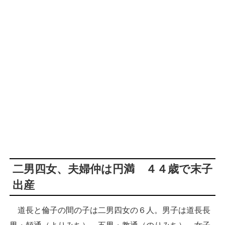
二男四女、夫婦仲は円満 ４４歳で末子
出産
道長と倫子の間の子は二男四女の６人。男子は道長長