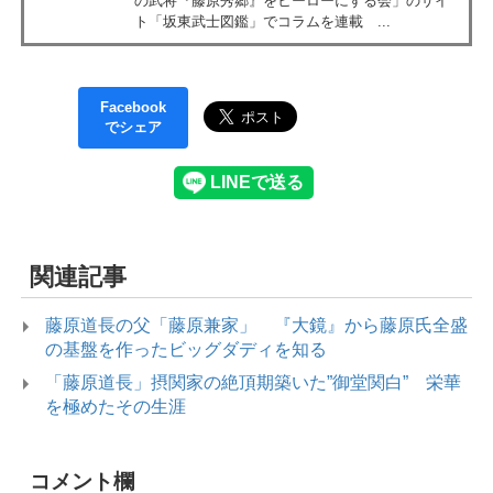
の武将『藤原秀郷』をヒーローにする会」のサイ
ト「坂東武士図鑑」でコラムを連載 ...
Facebook
でシェア
関連記事
藤原道長の父「藤原兼家」 『大鏡』から藤原氏全盛
の基盤を作ったビッグダディを知る
「藤原道長」摂関家の絶頂期築いた”御堂関白” 栄華
を極めたその生涯
コメント欄