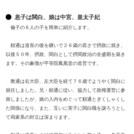
息子は関白、娘は中宮、皇太子妃
倫子の６人の子を簡単に紹介します。
頼通は道長の後を継いで２６歳の若さで摂政に就き、
以後５０年、摂政、関白として摂関政治の全盛期を築き
ます。その象徴が平等院鳳凰堂の造営です。
教通は右大臣、左大臣を経て７６歳でようやく関白に
就任しました。兄・頼通に従い、協力して政権運営に参
画しましたが、娘の入内をめぐって頼通とぎくしゃくし
た関係になり、また、互いに実子に関白職を譲ろうとし
て両家系の対立は深まります。