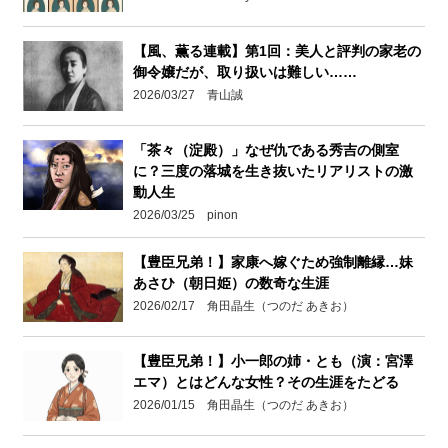
【風、薫る連載】第1回：美人と評判の家老の
御令嬢だが、取り扱いは難しい……
2026/03/27 青山誠
「茶々（淀殿）」なぜ仇である秀吉の側室
に？三度の落城を生き抜いたリアリストの激
動人生
2026/03/25 pinon
【豊臣兄弟！】家康へ嫁ぐため強制離縁…妹
あさひ（朝日姫）の数奇な生涯
2026/02/17 角田晶生（つのだ あきお）
【豊臣兄弟！】小一郎の姉・とも（演：宮澤
エマ）とはどんな女性？その生涯をたどる
2026/01/15 角田晶生（つのだ あきお）