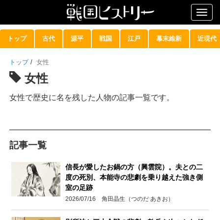
Togg
navig
トップ
古代
源平
戦国
江戸
幕末維新
近現代
トップ
/
女性
女性
女性で歴史に名を残した人物の記事一覧です。
記事一覧
信長が愛したお鍋の方（興雲院）。夫との二
度の死別、本能寺の悲劇を乗り越えた強き側
室の足跡
2026/07/16 角田晶生（つのだ あきお）