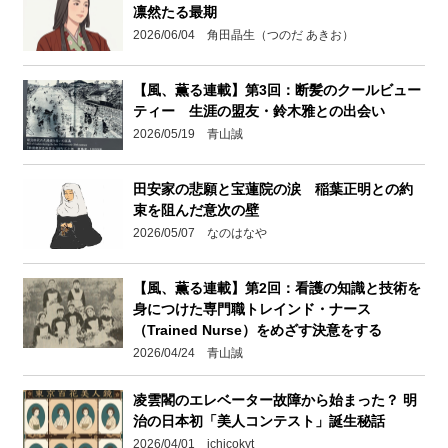
凛然たる最期
2026/06/04 角田晶生（つのだ あきお）
【風、薫る連載】第3回：断髪のクールビュー
ティー 生涯の盟友・鈴木雅との出会い
2026/05/19 青山誠
田安家の悲願と宝蓮院の涙 稲葉正明との約
束を阻んだ意次の壁
2026/05/07 なのはなや
【風、薫る連載】第2回：看護の知識と技術を
身につけた専門職トレインド・ナース
（Trained Nurse）をめざす決意をする
2026/04/24 青山誠
凌雲閣のエレベーター故障から始まった？ 明
治の日本初「美人コンテスト」誕生秘話
2026/04/01 ichicokyt