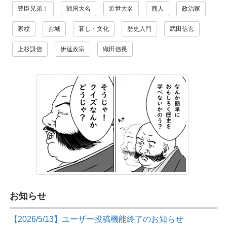
豊臣兄弟！
戦国大名
近世大名
商人
政治家
家紋
お城
暮し・文化
歴史入門
武田信玄
上杉謙信
伊達政宗
織田信長
お知らせ
【2026/5/13】ユーザー投稿機能終了のお知らせ