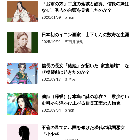
「お市の方」二度の落城と誤算。信長の妹は
なぜ、秀吉の台頭を見逃したのか？
2026/01/09 pinon
日本初のイコン画家、山下りんの数奇な生涯
2025/10/01 五百井飛鳥
信長の長女「徳姫」が招いた“家族崩壊”…な
ぜ復讐劇は起きたのか？
2025/09/17 まさみ
濃姫（帰蝶）は本当に謎の存在？…数少ない
史料から浮かび上がる信長正室の人物像
2025/09/04 pinon
不倫の果てに…国を傾けた稀代の戦国悪女
「小少将」