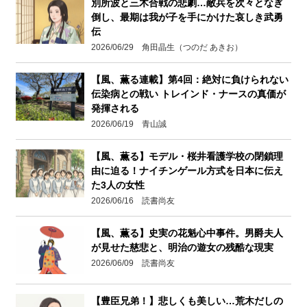
別所波と三木合戦の悲劇…敵兵を次々となぎ
倒し、最期は我が子を手にかけた哀しき武勇
伝
2026/06/29 角田晶生（つのだ あきお）
【風、薫る連載】第4回：絶対に負けられない
伝染病との戦い トレインド・ナースの真価が
発揮される
2026/06/19 青山誠
【風、薫る】モデル・桜井看護学校の閉鎖理
由に迫る！ナイチンゲール方式を日本に伝え
た3人の女性
2026/06/16 読書尚友
【風、薫る】史実の花魁心中事件。男爵夫人
が見せた慈悲と、明治の遊女の残酷な現実
2026/06/09 読書尚友
【豊臣兄弟！】悲しくも美しい…荒木だしの