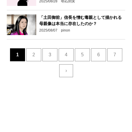
2025/08/28 明石則実
「土田御前」信長を憎む毒親として描かれる
母親像は本当に存在したのか？
2025/08/07 pinon
1
2
3
4
5
6
7
›